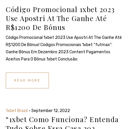
Código Promocional 1xbet 2023
Use Apostri At The Ganhe Até
R$1200 De Bônus
Código Promocional 1xbet 2023 Use Apostri At The Ganhe Até
R$1200 De Bônus! Códigos Promocionais 1xbet “futmax”:
Ganhe Bônus Em Dezembro 2023 Content Pagamentos
Aceitos Para O Bônus 1xbet Conclusão:
READ MORE
1xbet Brazil
- September 12, 2022
“1xbet Como Funciona? Entenda
Tudo Sobre Essa Casa 202