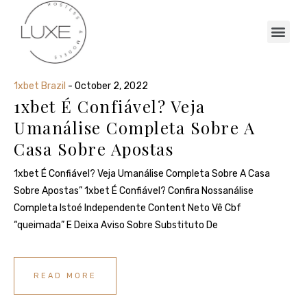
1xbet Brazil
- October 2, 2022
1xbet É Confiável? Veja
Umanálise Completa Sobre A
Casa Sobre Apostas
1xbet É Confiável? Veja Umanálise Completa Sobre A Casa
Sobre Apostas” 1xbet É Confiável? Confira Nossanálise
Completa Istoé Independente Content Neto Vê Cbf
“queimada” E Deixa Aviso Sobre Substituto De
READ MORE