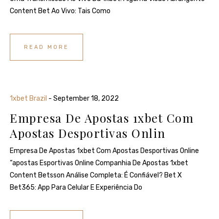
Content Bet Ao Vivo: Tais Como
READ MORE
1xbet Brazil
- September 18, 2022
Empresa De Apostas 1xbet Com
Apostas Desportivas Onlin
Empresa De Apostas 1xbet Com Apostas Desportivas Online
“apostas Esportivas Online Companhia De Apostas 1xbet
Content Betsson Análise Completa: É Confiável? Bet X
Bet365: App Para Celular E Experiência Do