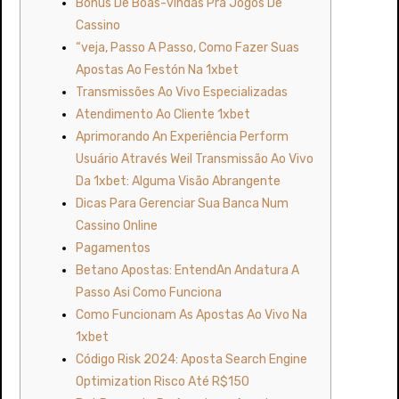
Bônus De Boas-vindas Pra Jogos De
Cassino
“veja, Passo A Passo, Como Fazer Suas
Apostas Ao Festón Na 1xbet
Transmissões Ao Vivo Especializadas
Atendimento Ao Cliente 1xbet
Aprimorando An Experiência Perform
Usuário Através Weil Transmissão Ao Vivo
Da 1xbet: Alguma Visão Abrangente
Dicas Para Gerenciar Sua Banca Num
Cassino Online
Pagamentos
Betano Apostas: EntendAn Andatura A
Passo Asi Como Funciona
Como Funcionam As Apostas Ao Vivo Na
1xbet
Código Risk 2024: Aposta Search Engine
Optimization Risco Até R$150