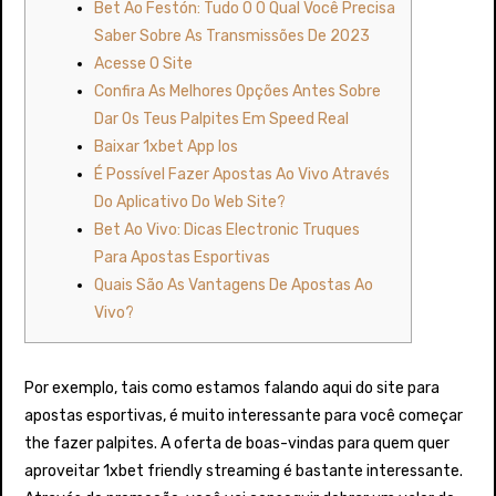
Bet Ao Festón: Tudo O O Qual Você Precisa
Saber Sobre As Transmissões De 2023
Acesse O Site
Confira As Melhores Opções Antes Sobre
Dar Os Teus Palpites Em Speed Real
Baixar 1xbet App Ios
É Possível Fazer Apostas Ao Vivo Através
Do Aplicativo Do Web Site?
Bet Ao Vivo: Dicas Electronic Truques
Para Apostas Esportivas
Quais São As Vantagens De Apostas Ao
Vivo?
Por exemplo, tais como estamos falando aqui do site para
apostas esportivas, é muito interessante para você começar
the fazer palpites. A oferta de boas-vindas para quem quer
aproveitar 1xbet friendly streaming é bastante interessante.