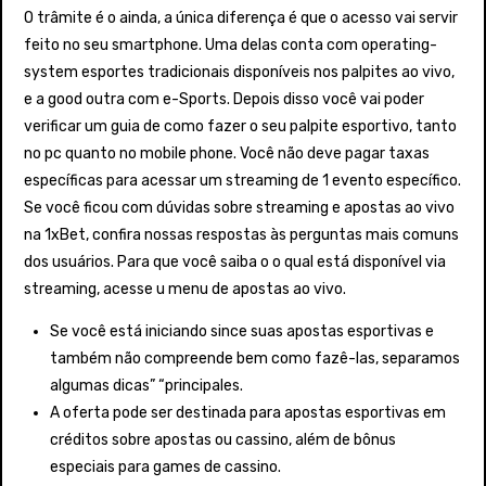
O trâmite é o ainda, a única diferença é que o acesso vai servir
feito no seu smartphone. Uma delas conta com operating-
system esportes tradicionais disponíveis nos palpites ao vivo,
e a good outra com e-Sports. Depois disso você vai poder
verificar um guia de como fazer o seu palpite esportivo, tanto
no pc quanto no mobile phone. Você não deve pagar taxas
específicas para acessar um streaming de 1 evento específico.
Se você ficou com dúvidas sobre streaming e apostas ao vivo
na 1xBet, confira nossas respostas às perguntas mais comuns
dos usuários. Para que você saiba o o qual está disponível via
streaming, acesse u menu de apostas ao vivo.
Se você está iniciando since suas apostas esportivas e
também não compreende bem como fazê-las, separamos
algumas dicas” “principales.
A oferta pode ser destinada para apostas esportivas em
créditos sobre apostas ou cassino, além de bônus
especiais para games de cassino.