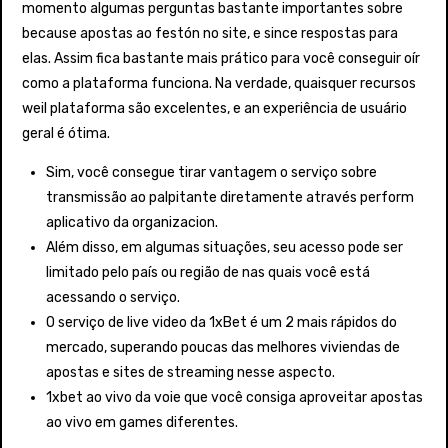
momento algumas perguntas bastante importantes sobre
because apostas ao festón no site, e since respostas para
elas. Assim fica bastante mais prático para você conseguir oír
como a plataforma funciona. Na verdade, quaisquer recursos
weil plataforma são excelentes, e an experiência de usuário
geral é ótima.
Sim, você consegue tirar vantagem o serviço sobre
transmissão ao palpitante diretamente através perform
aplicativo da organizacion.
Além disso, em algumas situações, seu acesso pode ser
limitado pelo país ou região de nas quais você está
acessando o serviço.
O serviço de live video da 1xBet é um 2 mais rápidos do
mercado, superando poucas das melhores viviendas de
apostas e sites de streaming nesse aspecto.
1xbet ao vivo da voie que você consiga aproveitar apostas
ao vivo em games diferentes.