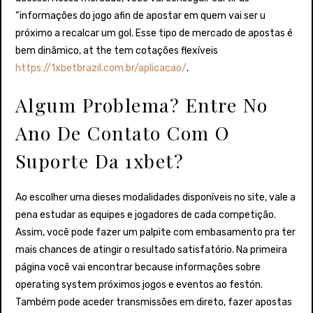
“informações do jogo afin de apostar em quem vai ser u
próximo a recalcar um gol. Esse tipo de mercado de apostas é
bem dinâmico, at the tem cotações flexíveis
https://1xbetbrazil.com.br/aplicacao/
.
Algum Problema? Entre No
Ano De Contato Com O
Suporte Da 1xbet?
Ao escolher uma dieses modalidades disponíveis no site, vale a
pena estudar as equipes e jogadores de cada competição.
Assim, você pode fazer um palpite com embasamento pra ter
mais chances de atingir o resultado satisfatório. Na primeira
página você vai encontrar because informações sobre
operating system próximos jogos e eventos ao festón.
Também pode aceder transmissões em direto, fazer apostas