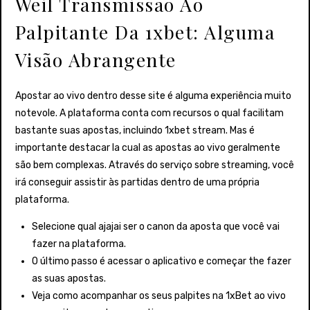
Weil Transmissão Ao
Palpitante Da 1xbet: Alguma
Visão Abrangente
Apostar ao vivo dentro desse site é alguma experiência muito
notevole. A plataforma conta com recursos o qual facilitam
bastante suas apostas, incluindo 1xbet stream. Mas é
importante destacar la cual as apostas ao vivo geralmente
são bem complexas. Através do serviço sobre streaming, você
irá conseguir assistir às partidas dentro de uma própria
plataforma.
Selecione qual ajajai ser o canon da aposta que você vai
fazer na plataforma.
O último passo é acessar o aplicativo e começar the fazer
as suas apostas.
Veja como acompanhar os seus palpites na 1xBet ao vivo