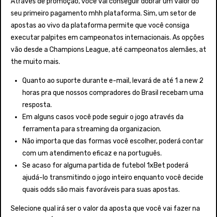
Através de promoção, você vai conseguir dobrar um valor do
seu primeiro pagamento mhh plataforma. Sim, um setor de
apostas ao vivo da plataforma permite que você consiga
executar palpites em campeonatos internacionais. As opções
vão desde a Champions League, até campeonatos alemães, at
the muito mais.
Quanto ao suporte durante e-mail, levará de até 1 a new 2
horas pra que nossos compradores do Brasil recebam uma
resposta.
Em alguns casos você pode seguir o jogo através da
ferramenta para streaming da organizacion.
Não importa que das formas você escolher, poderá contar
com um atendimento eficaz e na português.
Se acaso for alguma partida de futebol 1xBet poderá
ajudá-lo transmitindo o jogo inteiro enquanto você decide
quais odds são mais favoráveis para suas apostas.
Selecione qual irá ser o valor da aposta que você vai fazer na