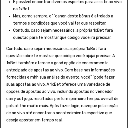
É possível encontrar diversos esportes para assistir ao vivo
na 1xBet.
Mas, como sempre, o” “canon deste bônus é atrelado a
termos e condições que você vai ter que respeitar.
Contudo, caso sejam necessários, a própria 1xBet fará
questão para te mostrar que código você irá precisar.
Contudo, caso sejam necessários, a própria 1xBet fará
questão sobre te mostrar que código você ajajai precisar. A
1xBet também oferece a good opção de encerramento
antecipado de apostas ao vivo. Com base nas informações
fornecidas e mhh sua análise do evento, você” “pode fazer
suas apostas ao vivo. A 1xBet oferece uma variedade de
opções de apostas ao vivo, incluindo apostas no vencedor
carry out jogo, resultados perform primeiro tempo, overall de
gols at the muito mais. Após fazer login, navegue pela seção
de ao vivo até encontrar o acontecimiento esportivo que
deseja apostar em tempo real.