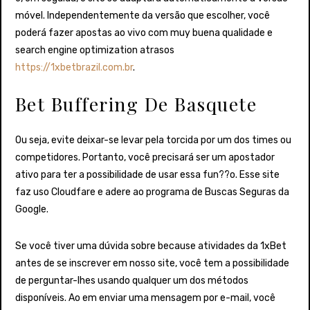
móvel. Independentemente da versão que escolher, você
poderá fazer apostas ao vivo com muy buena qualidade e
search engine optimization atrasos
https://1xbetbrazil.com.br
.
Bet Buffering De Basquete
Ou seja, evite deixar-se levar pela torcida por um dos times ou
competidores. Portanto, você precisará ser um apostador
ativo para ter a possibilidade de usar essa fun??o. Esse site
faz uso Cloudfare e adere ao programa de Buscas Seguras da
Google.
Se você tiver uma dúvida sobre because atividades da 1xBet
antes de se inscrever em nosso site, você tem a possibilidade
de perguntar-lhes usando qualquer um dos métodos
disponíveis. Ao em enviar uma mensagem por e-mail, você