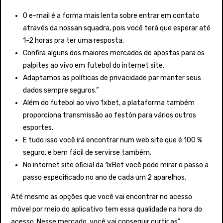
O e-mail é a forma mais lenta sobre entrar em contato
através da nossan squadra, pois você terá que esperar até
1-2 horas pra ter uma resposta.
Confira alguns dos maiores mercados de apostas para os
palpites ao vivo em futebol do internet site.
Adaptamos as políticas de privacidade par manter seus
dados sempre seguros.”
Além do futebol ao vivo 1xbet, a plataforma também
proporciona transmissão ao festón para vários outros
esportes.
E tudo isso você irá encontrar num web site que é 100 %
seguro, e bem fácil de servirse também.
No internet site oficial da 1xBet você pode mirar o passo a
passo especificado no ano de cada um 2 aparelhos.
Até mesmo as opções que você vai encontrar no acesso
móvel por meio do aplicativo tem essa qualidade na hora do
acesso. Nesse mercado, você vai conseguir curtir as”