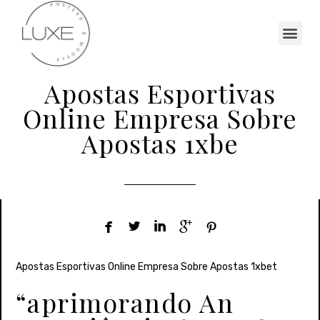
Apostas Esportivas
Online Empresa Sobre
Apostas 1xbe





Apostas Esportivas Online Empresa Sobre Apostas 1xbet
“aprimorando An