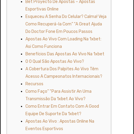
Bet Proyecto De Apostas – Apostas
Esportivas Online
Esqueceu A Senha Do Celular? Calma! Veja
Como Recuperá-la Com” “A Great Ajuda
Do Doctor Fone Em Poucos Passos
Apostas Ao Vivo Com Loading Na 1xbet:
Asi Como Funciona
Benefícios Das Apostas Ao Vivo Na 1xbet
O O Qual São Apostas Ao Vivo?
A Cobertura Dos Palpites Ao Vivo Têm
Acesso A Campeonatos Internacionais?
Recursos
Como Faço” “Para Assistir An Uma
Transmissão Da 1xbet Ao Vivo?
Como Entrar Em Contato Com A Good
Equipe De Suporte Da 1xbet?
Apostas Ao Vivo : Apostas Online Na
Eventos Esportivos