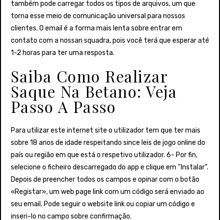
também pode carregar todos os tipos de arquivos, um que
torna esse meio de comunicação universal para nossos
clientes. O email é a forma mais lenta sobre entrar em
contato com a nossan squadra, pois você terá que esperar até
1-2 horas para ter uma resposta.
Saiba Como Realizar
Saque Na Betano: Veja
Passo A Passo
Para utilizar este internet site o utilizador tem que ter mais
sobre 18 anos de idade respeitando since leis de jogo online do
país ou região em que está o respetivo utilizador. 6- Por fin,
selecione o ficheiro descarregado do app e clique em “Instalar”.
Depois de preencher todos os campos e opinar com o botão
«Registar», um web page link com um código será enviado ao
seu email. Pode seguir o website link ou copiar um código e
inseri-lo no campo sobre confirmação.