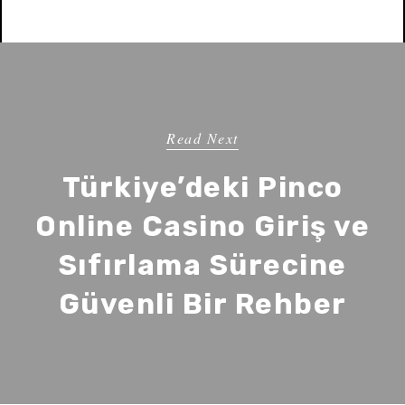
Read Next
Türkiye’deki Pinco
Online Casino Giriş ve
Sıfırlama Sürecine
Güvenli Bir Rehber