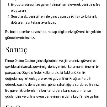
E-posta adresinize gelen talimatları izleyerek yeni bir şifre
oluşturun.
Son olarak, yeni şifrenizle giriş yapın ve iki faktörlü kimlik
doğrulamayı tekrar ayarlayın.
Bu basit adımlar sayesinde, hesap bilgilerinizi güvenli bir şekilde
güncelleyebilirsiniz.
Sonuç
Pinco Online Casino giriş bilgilerinizi ve şifrelerinizi güvenli bir
şekilde sıfırlamak, çevrimiçi deneyiminizi korumanın önemli bir
parçasıdır. Güçlü şifreler kullanarak, iki faktörlü kimlik
doğrulamayı etkinleştirerek ve güvenli Wi-Fi ağları tercih
ederek, casino deneyiminizi gönül rahatlığıyla sürdürebilirsiniz.
Bu güvenlik önlemleri, siber tehditlere karşı savunmanızı
güçlendirir ve online oyun deneyiminizi daha keyifli hale getirir.