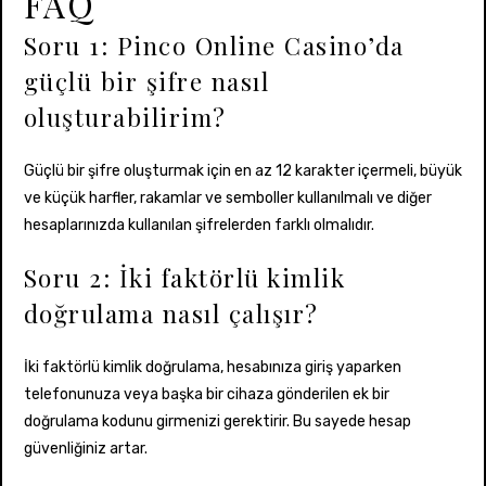
FAQ
Soru 1: Pinco Online Casino’da
güçlü bir şifre nasıl
oluşturabilirim?
Güçlü bir şifre oluşturmak için en az 12 karakter içermeli, büyük
ve küçük harfler, rakamlar ve semboller kullanılmalı ve diğer
hesaplarınızda kullanılan şifrelerden farklı olmalıdır.
Soru 2: İki faktörlü kimlik
doğrulama nasıl çalışır?
İki faktörlü kimlik doğrulama, hesabınıza giriş yaparken
telefonunuza veya başka bir cihaza gönderilen ek bir
doğrulama kodunu girmenizi gerektirir. Bu sayede hesap
güvenliğiniz artar.