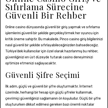
Sıfırlama Sürecine
Güvenli Bir Rehber
Online casino dünyasında güvenli bir giriş yapmak ve sıfırlama
işlemlerini güvenli bir şekilde gerçekleştirmek her oyuncu için
kritik öneme sahiptir. Bu makalede, Pinco casino giriş bilgilerinizi
nasıl güvenli bir şekilde sıfırlayabileceğinizden bahsedeceğiz.
Türkiye’deki kullanıcılar için özel olarak hazırlanmış bu rehber,
güvenliğinizi en üst düzeyde tutarak casino deneyiminizi
optimize etmenizi sağlayacaktır.
Güvenli Şifre Seçimi
İlk adım, güçlü ve güvenli bir şifre oluşturmaktır. İnternet
üzerinde, herhangi bir hesap için güçlü şifreler kullanmak,
çevrimiçi güvenliğinizi sağlamanın ön koşuludur. Güçlü bir şifre
oluştururken dikkat edilmesi gereken bazı önemli noktalar