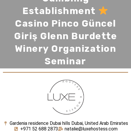
Establishment
Casino Pinco Güncel
Giriş Glenn Burdette
Winery Organization
Seminar
Gardenia residence Dubai hills Dubai, United Arab Emirates
+971 52 688 2873
natalie@luxehostess.com