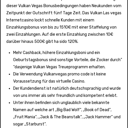
dieser Vulkan Vegas Bonusbedingungen haben Neukunden vom
Zeitpunkt der Gutschrift fünf Tage Zeit. Das Vulkan Las vegas
Internetcasino lockt schnelle Kunden mit einem
Einzahlungsbonus von bis zu 1510€ mit einer Staffelung von
zwei Einzahlungen. Auf die erste Einzahlung zwischen 10€
darüber hinaus 500€ gibt ha sido 120%.
Mehr Cashback, höhere Einzahlungsboni und ein
Geburtstagsbonus sind sonstige Vorteile, die Zocker durch”
“dasjenige Vulkan Vegas Treueprogramm erhalten.
Die Verwendung Vulkanvegas promo code ist keine
Voraussetzung für das virtuelle Casino.
Der Kundendienst ist natürlich deutschsprachig und wurde
von uns immer als sehr freundlich und kompetent erlebt.
Unter ihnen befinden sich unglaublich viele bekannte
Namen auf welche art „Big Bad Wolf“, „Book of Dead“,
„Fruit Mania“, „Jack & The Beanstalk“, „Jack Hammer“ und
sogar „Starburst“.