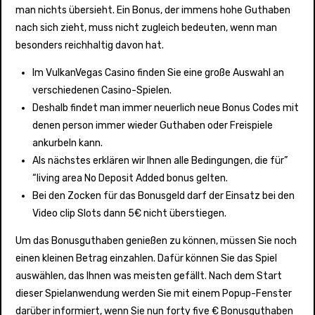
man nichts übersieht. Ein Bonus, der immens hohe Guthaben
nach sich zieht, muss nicht zugleich bedeuten, wenn man
besonders reichhaltig davon hat.
Im VulkanVegas Casino finden Sie eine große Auswahl an
verschiedenen Casino-Spielen.
Deshalb findet man immer neuerlich neue Bonus Codes mit
denen person immer wieder Guthaben oder Freispiele
ankurbeln kann.
Als nächstes erklären wir Ihnen alle Bedingungen, die für”
“living area No Deposit Added bonus gelten.
Bei den Zocken für das Bonusgeld darf der Einsatz bei den
Video clip Slots dann 5€ nicht überstiegen.
Um das Bonusguthaben genießen zu können, müssen Sie noch
einen kleinen Betrag einzahlen. Dafür können Sie das Spiel
auswählen, das Ihnen was meisten gefällt. Nach dem Start
dieser Spielanwendung werden Sie mit einem Popup-Fenster
darüber informiert, wenn Sie nun forty five € Bonusguthaben