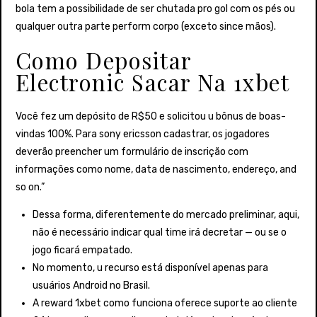
bola tem a possibilidade de ser chutada pro gol com os pés ou
qualquer outra parte perform corpo (exceto since mãos).
Como Depositar
Electronic Sacar Na 1xbet
Você fez um depósito de R$50 e solicitou u bônus de boas-
vindas 100%. Para sony ericsson cadastrar, os jogadores
deverão preencher um formulário de inscrição com
informações como nome, data de nascimento, endereço, and
so on.”
Dessa forma, diferentemente do mercado preliminar, aqui,
não é necessário indicar qual time irá decretar — ou se o
jogo ficará empatado.
No momento, u recurso está disponível apenas para
usuários Android no Brasil.
A reward 1xbet como funciona oferece suporte ao cliente