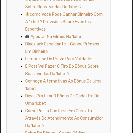
Sobre Boas-vindas Da 1xbet?
como Você Pode Ganhar Dinheiro Com
A 1xbet? Previsões Sobre Eventos
Esportivos
Apostar Na Filmes Na 1xbet
Blackjack Escaldante – Ganhe Prêmios
Em Dinheiro
Lembre-se Do Prazo Para Validade
É Possível Fazer O Tiro Do Bônus Sobre
Boas-vindas Da 1xbet?
Conheça Alternativas Ao Bônus De Uma
1xbet
Dicas Pra Usar O Bônus De Cadastro De
Uma 1xbet
Como Posso Contarse Em Contato
Através Do Atendimento Ao Consumidor
Da 1xbet?