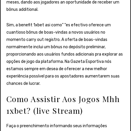
meses, dando aos jogadores an oportunidade de receber um
bônus additional.
Sim, a benefit 1xbet asi como” “es efectivo oferece um
cuantioso bônus de boas-vindas a novos usuários no
momento carry out registro. A oferta de boas-vindas
normalmente inclui um bônus no depósito preliminar,
proporcionando aos usuários fundos adicionais pra explorar as
opções de jogo da plataforma. Na Gazeta Esportiva nós
estamos sempre em desea de oferecer a new melhor
experiência possível para os apostadores aumentarem suas
chances de lucrar.
Como Assistir Aos Jogos Mhh
1xbet? (live Stream)
Faça o preenchimento informando seus informações