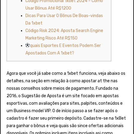
Código Promocional 1xbet 2024 – Como
Usar Bônus Até R$1200
Dicas Para Usar O Bônus De Boas-vindas
Da 1xbet
Código Risk 2024: Aposta Search Engine
Marketing Risco Até R$150
quais Esportes E Eventos Podem Ser
Apostados Com A 1xbet?
Agora que você já sabe como a 1xbet funciona, veja abaixo os
detalhes, na seção em relação à como apostar at the nas
nossas conselhos sobre meios de pagamento. Fundado na
2016, o Sugestão de Aposta é um site focado em apostas
esportivas, com avaliações para sites, palpites, conteúdos e
um Business model VIP. O de início passo a se fazer após o
cadastro é fazer seu primeiro depósito. Cadastre-se na 1xBet
para ganhar o bônus e veja quais são since ofertas adicionais
disponíveis. Os prêmios incluem itens incríveis asi como