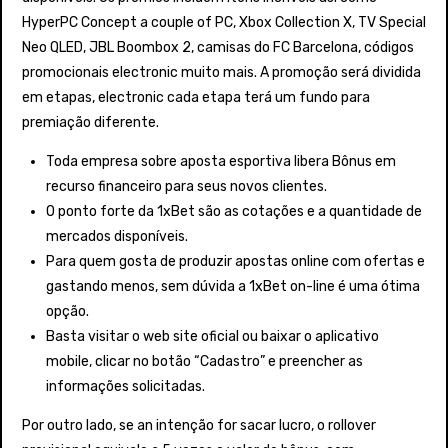
HyperPC Concept a couple of PC, Xbox Collection X, TV Special
Neo QLED, JBL Boombox 2, camisas do FC Barcelona, códigos
promocionais electronic muito mais. A promoção será dividida
em etapas, electronic cada etapa terá um fundo para
premiação diferente.
Toda empresa sobre aposta esportiva libera Bônus em
recurso financeiro para seus novos clientes.
O ponto forte da 1xBet são as cotações e a quantidade de
mercados disponíveis.
Para quem gosta de produzir apostas online com ofertas e
gastando menos, sem dúvida a 1xBet on-line é uma ótima
opção.
Basta visitar o web site oficial ou baixar o aplicativo
mobile, clicar no botão “Cadastro” e preencher as
informações solicitadas.
Por outro lado, se an intenção for sacar lucro, o rollover