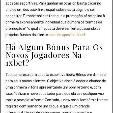
apostas esportivas. Para ganhar an ocasion basta clicar no
ano de um dos back links espalhados nesta página e se
cadastrar. É importante referir que a promoção só se aplica à
primeira expresamente individual que cumpra os termos da
promoção e” “o qual an aposta deve ser feita possuindo os
próprios fundos do cliente
casa de apostas 1xbet
.
Há Algum Bônus Para Os
Novos Jogadores Na
1xbet?
Toda empresa para aposta esportiva libera Bônus em dinheiro
para seus novos clientes. O objetivo disso é ceder a chance de
uma primeira vitória apresentando um bom retorno e, com
isso, fidelizar o novo apostador para que ela use qualquer vez
mais a new plataforma. Contudo, a new casa também oferece
registro com somente um clique, o que é um grande
diferencial. Depois de se inscrever, operating-system