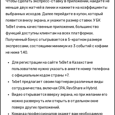
Чтобы сделать экспресс-ставку в приложении, найдите не
меньше двух матчей в линии и нажмите на коэффициенты
выбранных исходов. Далее перейдите в купон, который
появится внизу экрана, и укажите размер ставки. У БК
1xBet очень качественные приложения, большинство
функций доступны клиентам на всех платформах.
Полученный бонус отыгрывается в 5-кратном размере
экспрессами, состоящими минимум из 3 событий с кэфами
не ниже 1.40.
Для регистрации на сайте 1xBet в Казахстане
пользователю нужно указать в анкете номер телефона
с официальным кодом страны +7.
1xbet предлагает своим партнерам различные виды
сотрудничества, включая CPA, RevShare и Hybrid.
Видео открывается вверху экрана, но при желании его
можно развернуть или открыть в отдельном окне
поверх других приложений.
Команда профессионалов окажет вам необходимую