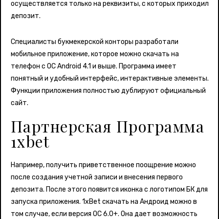
осуществляется только на реквизиты, с которых приходил
депозит.
Специалисты букмекерской конторы разработали
мобильное приложение, которое можно скачать на
телефон с ОС Android 4.1 и выше. Программа имеет
понятный и удобный интерфейс, интерактивные элементы.
Функции приложения полностью дублируют официальный
сайт.
Партнерская Программа
1xbet
Например, получить приветственное поощрение можно
после создания учетной записи и внесения первого
депозита. После этого появится иконка с логотипом БК для
запуска приложения. 1xBet скачать на Андроид можно в
том случае, если версия ОС 6.0+. Она дает возможность