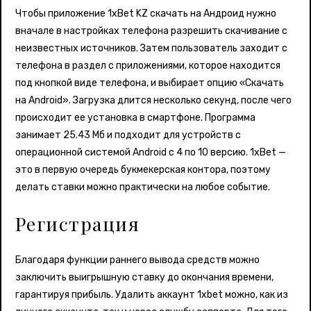
Чтобы приложение 1xBet KZ скачать на Андроид нужно
вначале в настройках телефона разрешить скачивание с
неизвестных источников. Затем пользователь заходит с
телефона в раздел с приложениями, которое находится
под кнопкой виде телефона, и выбирает опцию «Скачать
на Android». Загрузка длится несколько секунд, после чего
происходит ее установка в смартфоне. Программа
занимает 25.43 Мб и подходит для устройств с
операционной системой Android с 4 по 10 версию. 1xBet —
это в первую очередь букмекерская контора, поэтому
делать ставки можно практически на любое событие.
Регистрация
Благодаря функции раннего вывода средств можно
заключить выигрышную ставку до окончания времени,
гарантируя прибыль. Удалить аккаунт 1xbet можно, как из