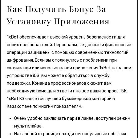
Как Получить Бонус За
Установку Приложения
1xBet обеспечивает высокий уровень безопасности для
своих пользователей. Персональные данные и финансовые
операции защищены с помощью современных технологий
шифрования. Если вы столкнулись с проблемами при
скачивании или использовании приложения 1xBet на вашем
устройстве iOS, вы можете обратиться в службу
поддержки. Команда профессионалов окажет вам
необходимую помощь и ответит на все ваши вопросы. БК
1xBet КЗ является лучшей букмекерской конторой в
Казахстане по многим показателям.
Очень удобно заключать пари в лайве, доступен режим
мультилайва.
На главной странице находятся популярные события