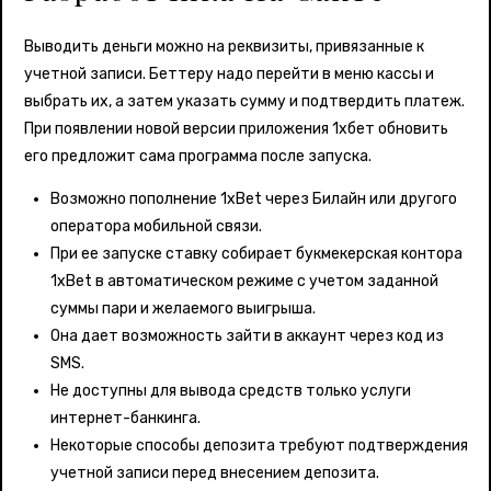
Выводить деньги можно на реквизиты, привязанные к
учетной записи. Беттеру надо перейти в меню кассы и
выбрать их, а затем указать сумму и подтвердить платеж.
При появлении новой версии приложения 1хбет обновить
его предложит сама программа после запуска.
Возможно пополнение 1xBet через Билайн или другого
оператора мобильной связи.
При ее запуске ставку собирает букмекерская контора
1xBet в автоматическом режиме с учетом заданной
суммы пари и желаемого выигрыша.
Она дает возможность зайти в аккаунт через код из
SMS.
Не доступны для вывода средств только услуги
интернет-банкинга.
Некоторые способы депозита требуют подтверждения
учетной записи перед внесением депозита.