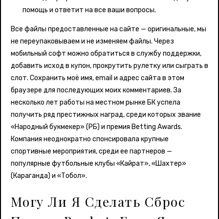
помощь и ответит на все ваши вопросы.
Все файлы предоставленные на сайте — оригинальные, мы
не переупаковываем и не изменяем файлы. Через
мобильный софт можно обратиться в службу поддержки,
добавить исход в купон, прокрутить рулетку или сыграть в
слот. Сохранить моё имя, email и адрес сайта в этом
браузере для последующих моих комментариев. За
несколько лет работы на местном рынке БК успела
получить ряд престижных наград, среди которых звание
«Народный букмекер» (РБ) и премия Betting Awards.
Компания неоднократно спонсировала крупные
спортивные мероприятия, среди ее партнеров —
популярные футбольные клубы «Кайрат», «Шахтер»
(Караганда) и «Тобол».
Могу Ли Я Сделать Сброс