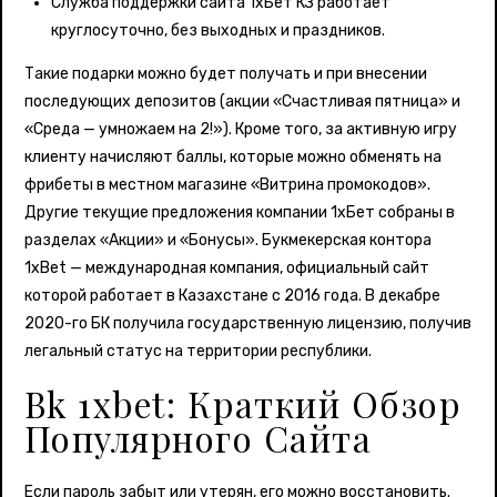
Служба поддержки сайта 1хБет КЗ работает
круглосуточно, без выходных и праздников.
Такие подарки можно будет получать и при внесении
последующих депозитов (акции «Счастливая пятница» и
«Среда — умножаем на 2!»). Кроме того, за активную игру
клиенту начисляют баллы, которые можно обменять на
фрибеты в местном магазине «Витрина промокодов».
Другие текущие предложения компании 1хБет собраны в
разделах «Акции» и «Бонусы». Букмекерская контора
1xBet — международная компания, официальный сайт
которой работает в Казахстане с 2016 года. В декабре
2020-го БК получила государственную лицензию, получив
легальный статус на территории республики.
Bk 1xbet: Краткий Обзор
Популярного Сайта
Если пароль забыт или утерян, его можно восстановить.