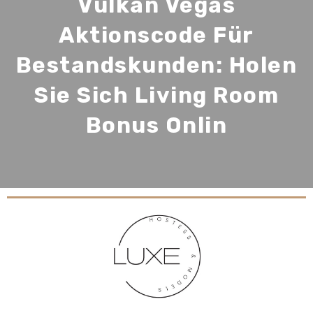
Vulkan Vegas
Aktionscode Für
Bestandskunden: Holen
Sie Sich Living Room
Bonus Onlin