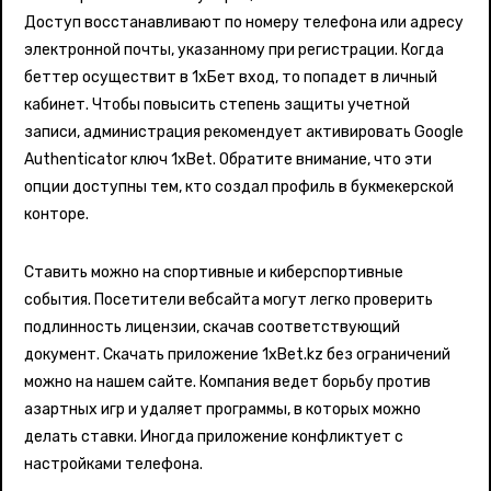
Доступ восстанавливают по номеру телефона или адресу
электронной почты, указанному при регистрации. Когда
беттер осуществит в 1хБет вход, то попадет в личный
кабинет. Чтобы повысить степень защиты учетной
записи, администрация рекомендует активировать Google
Authenticator ключ 1xBet. Обратите внимание, что эти
опции доступны тем, кто создал профиль в букмекерской
конторе.
Ставить можно на спортивные и киберспортивные
события. Посетители вебсайта могут легко проверить
подлинность лицензии, скачав соответствующий
документ. Скачать приложение 1xBet.kz без ограничений
можно на нашем сайте. Компания ведет борьбу против
азартных игр и удаляет программы, в которых можно
делать ставки. Иногда приложение конфликтует с
настройками телефона.