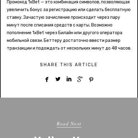
Промокод 1xBet — это комбинация символов, позволяющая
увеличить бонус за регистрацию или сделать бесплатную
ставку. Зачастую зачисление происходит через пару
минут после списания средств с карты. Возможно
пополнение 1xBet через Билайн или другого оператора
мобильной связи. Беттеру достаточно ввести размер
транзакции и подождать от нескольких минут до 48 часов.
SHARE THIS ARTICLE





Read Next