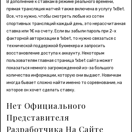
В дополнение к ставкам в режиме реального времени,
прямая трансляция матчей также включена в услугу 1xBet.
Все, что нужно, чтобы смотреть любые из сотен
спортивных трансляций каждый день, это нерассчитанная
ставка или 1€ на счету. Если вы забыли пароль при 2-х
факторной авторизации в 1xbet, то нужно связаться с
технической поддержкой букмекера и запросить
восстановление доступа к аккаунту. Некоторым
пользователям главная страница 1xbet сайта может
показаться немного загроможденной из-за большого
количества информации, которую они выдают. Новичкам
иногда бывает сложно найти именно то соревнование, на
которое он хочет сделать ставку.
Нет Официального
Представителя
Разработчика На Сайте