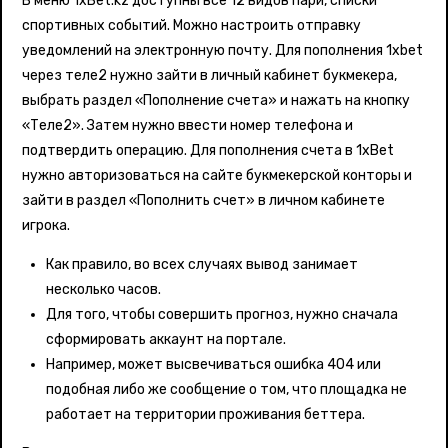
В меню 1xBet.kz доступны все 12 видов пари, списки
спортивных событий. Можно настроить отправку
уведомлений на электронную почту. Для пополнения 1xbet
через теле2 нужно зайти в личный кабинет букмекера,
выбрать раздел «Пополнение счета» и нажать на кнопку
«Теле2». Затем нужно ввести номер телефона и
подтвердить операцию. Для пополнения счета в 1xBet
нужно авторизоваться на сайте букмекерской конторы и
зайти в раздел «Пополнить счет» в личном кабинете
игрока.
Как правило, во всех случаях вывод занимает
несколько часов.
Для того, чтобы совершить прогноз, нужно сначала
сформировать аккаунт на портале.
Например, может высвечиваться ошибка 404 или
подобная либо же сообщение о том, что площадка не
работает на территории проживания беттера.