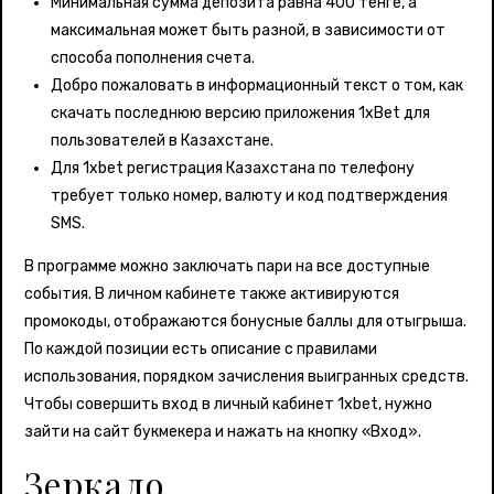
Минимальная сумма депозита равна 400 тенге, а
максимальная может быть разной, в зависимости от
способа пополнения счета.
Добро пожаловать в информационный текст о том, как
скачать последнюю версию приложения 1xBet для
пользователей в Казахстане.
Для 1xbet регистрация Казахстана по телефону
требует только номер, валюту и код подтверждения
SMS.
В программе можно заключать пари на все доступные
события. В личном кабинете также активируются
промокоды, отображаются бонусные баллы для отыгрыша.
По каждой позиции есть описание с правилами
использования, порядком зачисления выигранных средств.
Чтобы совершить вход в личный кабинет 1xbet, нужно
зайти на сайт букмекера и нажать на кнопку «Вход».
Зеркало