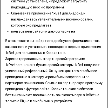
система установлена, и предложит загрузить
подходящую версию программы.
Скачивайте приложение 1xBet для Андроид и
наслаждайтесь увлекательными возможностями,
которые оно предлагает.
пользования сайтом и даю согласие на
В этом тексте вы найдете подробную информацию о том,
как скачать и установить последнюю версию приложения
1xBet для пользования в Казахстане.
Зарегистрировавшись в партнерской программе
1xPartners, клиент букмекерской конторы 1xBet получает
уникальный реферальный. Он нужен для того, чтобы все
приведенные в контору игроки были закреплены за
партнером пожизненно. Ссылка на партнерскую программу
приведена в футере сайта. Казахстанские любители
беттинга имеют возможность заключать пари в 1xBet не
только с ПК, но и с мобильных устройств.