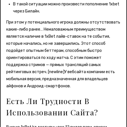
В такой ситуации можно произвести пополнение 1xbet
через Билайн.
При этом у потенциального игрока должны отсутствовать
какие-либо ранее… Немаловажным преимуществом
является наличие в 1xBet лайв-ставок на те события,
которые начались, но не завершились. Этот способ
подойдет опытным беттерам, способным быстро
ориентироваться по ходу матча. С этим поможет
поддержка стримов — прямых трансляций самых
рейтинговых встреч. [newline]У вебсайта компании есть
мобильная версия, предназначенная для владельцев
айфонов и Андроид-смартфонов.
Есть Ли Трудности В
Использовании Сайта?