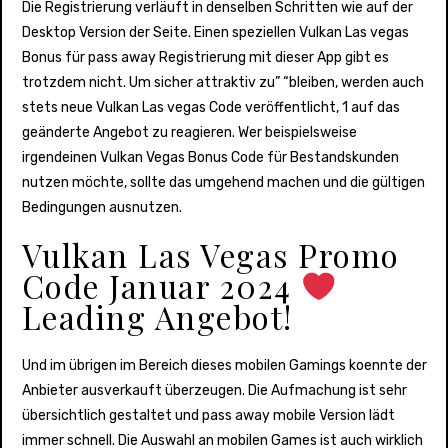
Die Registrierung verläuft in denselben Schritten wie auf der
Desktop Version der Seite. Einen speziellen Vulkan Las vegas
Bonus für pass away Registrierung mit dieser App gibt es
trotzdem nicht. Um sicher attraktiv zu” “bleiben, werden auch
stets neue Vulkan Las vegas Code veröffentlicht, 1 auf das
geänderte Angebot zu reagieren. Wer beispielsweise
irgendeinen Vulkan Vegas Bonus Code für Bestandskunden
nutzen möchte, sollte das umgehend machen und die gültigen
Bedingungen ausnutzen.
Vulkan Las Vegas Promo
Code Januar 2024
Leading Angebot!
Und im übrigen im Bereich dieses mobilen Gamings koennte der
Anbieter ausverkauft überzeugen. Die Aufmachung ist sehr
übersichtlich gestaltet und pass away mobile Version lädt
immer schnell. Die Auswahl an mobilen Games ist auch wirklich