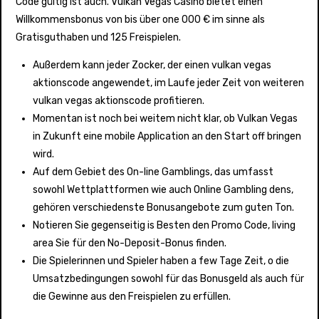
Code gültig ist auch. Vulkan Vegas Casino bietet einen
Willkommensbonus von bis über one 000 € im sinne als
Gratisguthaben und 125 Freispielen.
Außerdem kann jeder Zocker, der einen vulkan vegas
aktionscode angewendet, im Laufe jeder Zeit von weiteren
vulkan vegas aktionscode profitieren.
Momentan ist noch bei weitem nicht klar, ob Vulkan Vegas
in Zukunft eine mobile Application an den Start off bringen
wird.
Auf dem Gebiet des On-line Gamblings, das umfasst
sowohl Wettplattformen wie auch Online Gambling dens,
gehören verschiedenste Bonusangebote zum guten Ton.
Notieren Sie gegenseitig is Besten den Promo Code, living
area Sie für den No-Deposit-Bonus finden.
Die Spielerinnen und Spieler haben a few Tage Zeit, o die
Umsatzbedingungen sowohl für das Bonusgeld als auch für
die Gewinne aus den Freispielen zu erfüllen.