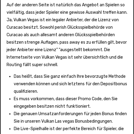
Auf der anderen Seite ist natürlich das Angebot an Spielen so
vielfältig, dass jeder Spieler eine gewisse Auswahl treffen kann.
Ja, Vulkan Vegas ist ein legaler Anbieter, der die Lizenz von
Curacao besitzt. Sowohl perish Glücksspielbehörde von
Curacao als auch allesamt anderen Glücksspielbehörden
besitzen strenge Auflagen, pass away es zu erfüllen gilt, bevor
jeder Anbieter eine Lizenz” “ausgestellt bekommt. Die
Internetseite von Vulkan Vegas ist sehr übersichtlich und die
Routing fällt super schnell.
Das heißt, dass Sie ganz einfach Ihre bevorzugte Methode
verwenden können und sich letztens für den Depositbonus
qualifizieren.
Es muss vorkommen, dass dieser Promo Code, den Sie
eingegeben besitzen nicht funktioniert.
Die genauen Umsatzanforderungen für jeden Bonus finden
Sie in unseren Vulkan Las vegas Bonusbedingungen.
Die Live-Spielhalle ist der perfekte Bereich für Spieler, die