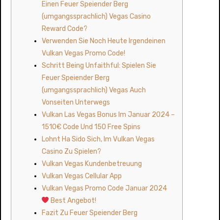
Einen Feuer Speiender Berg
(umgangssprachlich) Vegas Casino
Reward Code?
Verwenden Sie Noch Heute Irgendeinen
Vulkan Vegas Promo Code!
Schritt Being Unfaithful: Spielen Sie
Feuer Speiender Berg
(umgangssprachlich) Vegas Auch
Vonseiten Unterwegs
Vulkan Las Vegas Bonus Im Januar 2024 –
1510€ Code Und 150 Free Spins
Lohnt Ha Sido Sich, Im Vulkan Vegas
Casino Zu Spielen?
Vulkan Vegas Kundenbetreuung
Vulkan Vegas Cellular App
Vulkan Vegas Promo Code Januar 2024
Best Angebot!
Fazit Zu Feuer Speiender Berg