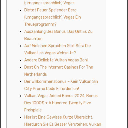
(umgangssprachlich) Vegas
Bietet Feuer Speiender Berg
(umgangssprachlich) Vegas Ein
Treueprogramm?
Auszahlung Des Bonus: Das Gilt Es Zu
Beachten
Auf Welchen Sprachen Gibt Sera Die
Vulkan Las Vegas Webseite?
Andere Beliebte Vulkan Vegas Boni
Best On The Internet Casinos For The
Netherlands
Der Willkommensbonus – Kein Vulkan Sin
City Promo Code Erforderlich!
Vulkan Vegas Added Bonus 2024: Bonus
Des 1000€ + A Hundred Twenty Five
Freispiele
Hier Ist Eine Gewisse Kurze Übersicht,
Hierdurch Sie Es Besser Verstehen: Vulkan