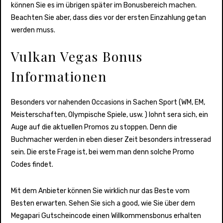
können Sie es im übrigen später im Bonusbereich machen.
Beachten Sie aber, dass dies vor der ersten Einzahlung getan
werden muss.
Vulkan Vegas Bonus
Informationen
Besonders vor nahenden Occasions in Sachen Sport (WM, EM,
Meisterschaften, Olympische Spiele, usw. ) lohnt sera sich, ein
Auge auf die aktuellen Promos zu stoppen. Denn die
Buchmacher werden in eben dieser Zeit besonders intresserad
sein. Die erste Frage ist, bei wem man denn solche Promo
Codes findet.
Mit dem Anbieter können Sie wirklich nur das Beste vom
Besten erwarten. Sehen Sie sich a good, wie Sie über dem
Megapari Gutscheincode einen Willkommensbonus erhalten