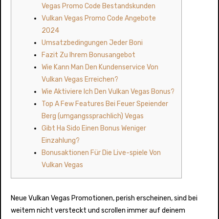
Vegas Promo Code Bestandskunden
Vulkan Vegas Promo Code Angebote
2024
Umsatzbedingungen Jeder Boni
Fazit Zu Ihrem Bonusangebot
Wie Kann Man Den Kundenservice Von
Vulkan Vegas Erreichen?
Wie Aktiviere Ich Den Vulkan Vegas Bonus?
Top A Few Features Bei Feuer Speiender
Berg (umgangssprachlich) Vegas
Gibt Ha Sido Einen Bonus Weniger
Einzahlung?
Bonusaktionen Für Die Live-spiele Von
Vulkan Vegas
Neue Vulkan Vegas Promotionen, perish erscheinen, sind bei
weitem nicht versteckt und scrollen immer auf deinem