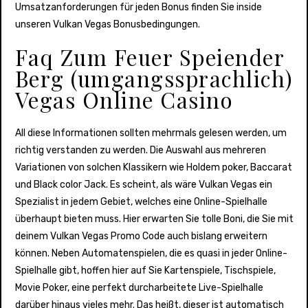
Umsatzanforderungen für jeden Bonus finden Sie inside
unseren Vulkan Vegas Bonusbedingungen.
Faq Zum Feuer Speiender
Berg (umgangssprachlich)
Vegas Online Casino
All diese Informationen sollten mehrmals gelesen werden, um
richtig verstanden zu werden. Die Auswahl aus mehreren
Variationen von solchen Klassikern wie Holdem poker, Baccarat
und Black color Jack. Es scheint, als wäre Vulkan Vegas ein
Spezialist in jedem Gebiet, welches eine Online-Spielhalle
überhaupt bieten muss. Hier erwarten Sie tolle Boni, die Sie mit
deinem Vulkan Vegas Promo Code auch bislang erweitern
können. Neben Automatenspielen, die es quasi in jeder Online-
Spielhalle gibt, hoffen hier auf Sie Kartenspiele, Tischspiele,
Movie Poker, eine perfekt durcharbeitete Live-Spielhalle
darüber hinaus vieles mehr. Das heißt, dieser ist automatisch