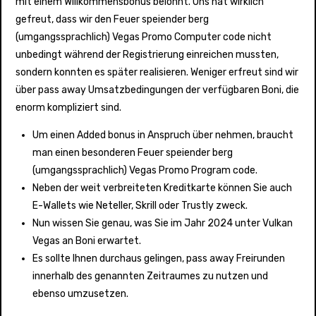
mit einem Willkommensbonus belohnt. Uns hat wirklich
gefreut, dass wir den Feuer speiender berg
(umgangssprachlich) Vegas Promo Computer code nicht
unbedingt während der Registrierung einreichen mussten,
sondern konnten es später realisieren. Weniger erfreut sind wir
über pass away Umsatzbedingungen der verfügbaren Boni, die
enorm kompliziert sind.
Um einen Added bonus in Anspruch über nehmen, braucht
man einen besonderen Feuer speiender berg
(umgangssprachlich) Vegas Promo Program code.
Neben der weit verbreiteten Kreditkarte können Sie auch
E-Wallets wie Neteller, Skrill oder Trustly zweck.
Nun wissen Sie genau, was Sie im Jahr 2024 unter Vulkan
Vegas an Boni erwartet.
Es sollte Ihnen durchaus gelingen, pass away Freirunden
innerhalb des genannten Zeitraumes zu nutzen und
ebenso umzusetzen.