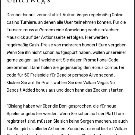
Darüber hinaus veranstaltet Vulkan Vegas regelmäßig Online
casino Turniere, an denen alle User teilnehmen können. Für die
Turniere muss au?erdem eine Anmeldung each einfachem
Mausklick auf der Aktionsseite erfolgen. Hier werden
regelmäßig Cash-Preise von mehreren hundert Euro vergeben.
Wenn Sie ihn nicht schon aufgespürt haben, wollen unsereiner
gerne zeigen, auf welche art Sie diesen Promotional Code
bekommen. Dann holen Sie gegenseitig den Bonus Computer
code für 50 Freispiele für Dead or perhaps Alive second .
Klicken Sie auf Ihr Profil, wählen Sie den Vulkan Vegas No
Deposit Added bonus aus und doch kann das Zocken starten.
“Bislang haben wir über die Boni gesprochen, die für neue
Spieler angeboten werden. Wenn Sie schon auf der Plattform
registriert sind, müssen Sie sich keine Sorgen machen, so auch
für Sie gibt es allerlei Aktionen. Zunächst einmal bietet Vulkan