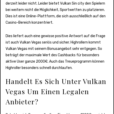
derzeit leider nicht. Leider bietet Vulkan Sin city den Spielern
bei weitem nicht die Möglichkeit, Sportwetten zu platzieren.
Dies ist eine Online-Plattform, die sich ausschließlich auf den
Casino-Bereich konzentriert.
Dies liefert auch eine gewisse positive Antwort auf die Frage
ist auch Vulkan Vegas seriös und sicher. Highrollern kommt
Vulkan Vegas mit seinem Bonusangebot sehr entgegen. So
beträgt der maximale Wert des Cashbacks für besonders
aktive User ganze 2000€. Auch das Treueprogramm können
Highroller besonders schnell durchlaufen.
Handelt Es Sich Unter Vulkan
Vegas Um Einen Legalen
Anbieter?