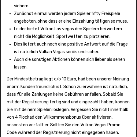
sichern.
Zunächst einmal werden jedem Spieler fifty Freispiele
angeboten, ohne dass er eine Einzahlung tätigen so muss.
Leider bietet Vulkan Las vegas den Spielern bei weitem
nicht die Möglichkeit, Sportwetten zu platzieren.
Dies liefert auch noch eine positive Antwort auf die Frage
ist natürlich Vulkan Vegas seriös und sicher.
Auch die sonstigen Aktionen können sich lieber als sehen
lassen.
Der Mindestbetrag liegt c/o 10 Euro, had been unserer Meinung
enorm Kundenfreundlich ist. Schön zu erwähnen ist natürlich,
dass für alle Zahlungen keine Gebühren anfallen. Sobald Sie
mit der Registrierung fertig sind und eingezahlt haben, können
Sie mit deinem Spielen loslegen. Vergessen Sie nicht innerhalb
von 4 Plockad den Willkommensbonus über aktivieren,
ansonsten verfällt er. Sollten Sie den Vulkan Vegas Promo
Code während der Registrierung nicht eingegeben haben,