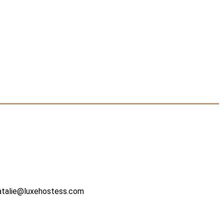
atalie@luxehostess.com