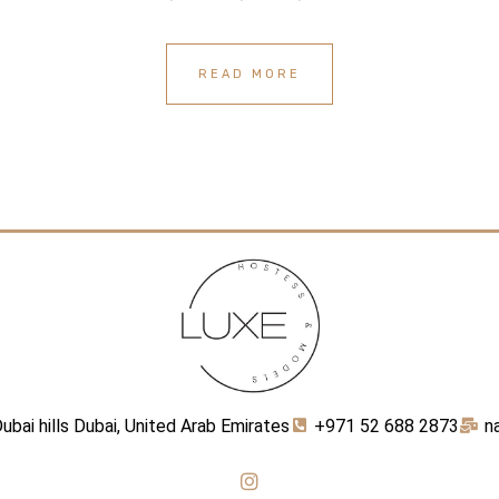
READ MORE
ubai hills Dubai, United Arab Emirates
+971 52 688 2873
n