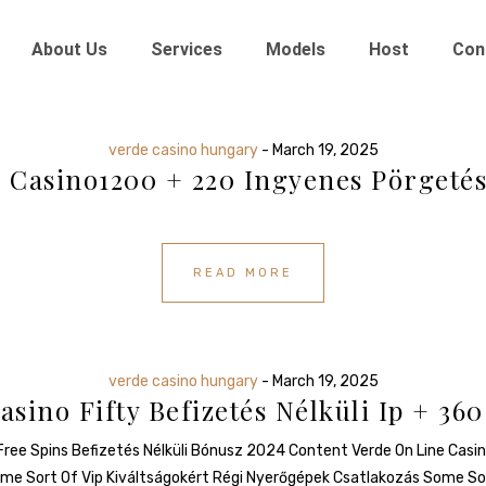
About Us
Services
Models
Host
Con
verde casino hungary
- March 19, 2025
 Casino️1200 + 220 Ingyenes Pörgetés
READ MORE
verde casino hungary
- March 19, 2025
asino Fifty Befizetés Nélküli Ip + 360
ree Spins Befizetés Nélküli Bónusz 2024 Content Verde On Line Cas
me Sort Of Vip Kiváltságokért Régi Nyerőgépek Csatlakozás Some So