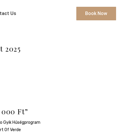
tact Us
Book Now
t 2025
 000 Ft”
ino Gyik Hűségprogram
rt Of Verde