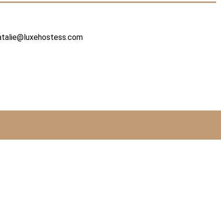
atalie@luxehostess.com