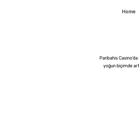
Home
Paribahis Casino’da 
yoğun biçimde art