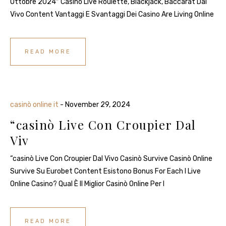
Ottobre 2024″ Casino Live Roulette, Blackjack, Baccarat Dal
Vivo Content Vantaggi E Svantaggi Dei Casino Are Living Online
READ MORE
casinò online it
- November 29, 2024
“casinò Live Con Croupier Dal
Viv
“casinò Live Con Croupier Dal Vivo Casinò Survive Casinò Online
Survive Su Eurobet Content Esistono Bonus For Each I Live
Online Casino? Qual È Il Miglior Casinò Online Per I
READ MORE