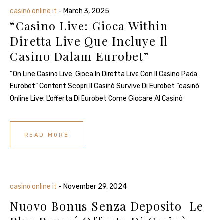
casinò online it
- March 3, 2025
“Casino Live: Gioca Within
Diretta Live Que Incluye Il
Casino Dalam Eurobet”
“On Line Casino Live: Gioca In Diretta Live Con Il Casino Pada
Eurobet” Content Scopri Il Casinò Survive Di Eurobet “casinò
Online Live: L’offerta Di Eurobet Come Giocare Al Casinò
READ MORE
casinò online it
- November 29, 2024
Nuovo Bonus Senza Deposito ️ Le