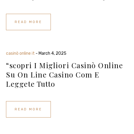
READ MORE
casinò online it
- March 4, 2025
“scopri I Migliori Casinò Online
Su On Line Casino Com E
Leggete Tutto
READ MORE