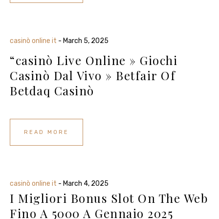
casinò online it
- March 5, 2025
“casinò Live Online » Giochi
Casinò Dal Vivo » Betfair Of
Betdaq Casinò
READ MORE
casinò online it
- March 4, 2025
I Migliori Bonus Slot On The Web
Fino A 5000 A Gennaio 2025