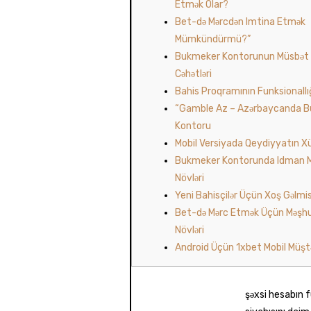
Etmək Olar?
Bet-də Mərcdən Imtina Etmək
Mümkündürmü?”
Bukmeker Kontorunun Müsbət 
Cəhətləri
Bahis Proqramının Funksionallı
“Gamble Az – Azərbaycanda 
Kontoru
Mobil Versiyada Qeydiyyatın Xü
Bukmeker Kontorunda Idman Mə
Növləri
Yeni Bahisçilər Üçün Xoş Gəlmi
Bet-də Mərc Etmək Üçün Məşh
Növləri
Android Üçün 1xbet Mobil Müştə
şəxsi hesabın f