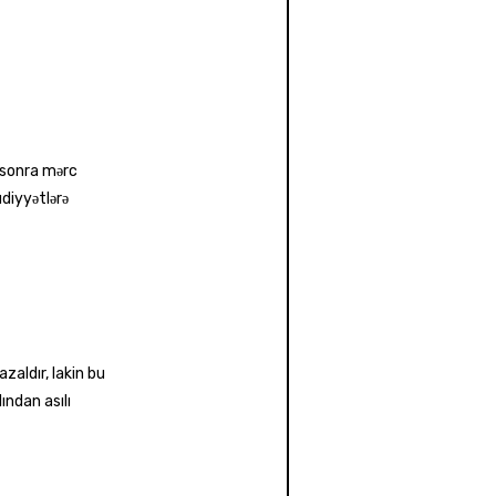
n sonra mərc
udiyyətlərə
zaldır, lakin bu
ndan asılı