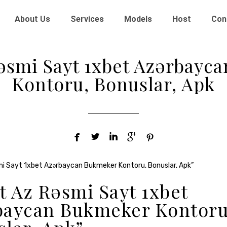
About Us
Services
Models
Host
Con
Rəsmi Sayt 1xbet Azərbayc
Kontoru, Bonuslar, Apk





mi Sayt 1xbet Azərbaycan Bukmeker Kontoru, Bonuslar, Apk”
t Az Rəsmi Sayt 1xbet
baycan Bukmeker Kontoru