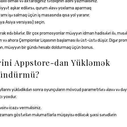
axil olmalı və axtardığınız tətbiqinin adını yazmalısınız.
liyyət aşkar edilərsə, qurum əlavə yoxlama aparmaq
amı işə salmaq üçün iş masasında qısa yol yaranır.
ya Asiya versiyası) seçin.
tirak edə bilərlər. Bir çox promosyonlar müəyyən idman hadisələri ilə, məsə
in və ahora Çempionlar Liqasının başlaması ilə üst-üstə düşür. Digər pr
lən, müəyyən bir gündə hesabı doldurmaq üçün bonus.
ini Appstore-dan Yükləmək
ündürmü?
larını yüklədikdən sonra oyunçuların mövcud parametrlərə əlavə və dəyiş
ı yoxdur.
sinə icazə verməlisiniz.
amanı göstərilən məlumatlarla müqayisə ediləcək şəxsi sənədlərin