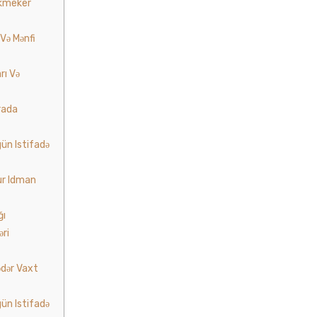
kmeker
Və Mənfi
ı Və
rada
ün Istifadə
ur Idman
ğı
ri
dər Vaxt
ün Istifadə