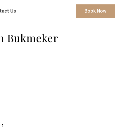
tact Us
Book Now
an Bukmeker
,