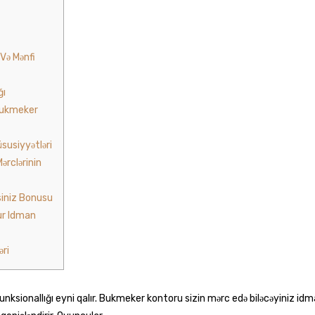
Və Mənfi
ğı
Bukmeker
susiyyətləri
rclərinin
siniz Bonusu
ur Idman
ri
unksionallığı eyni qalır. Bukmeker kontoru sizin mərc edə biləcəyiniz idm