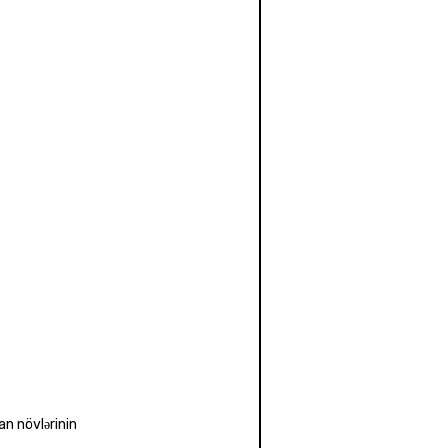
an növlərinin