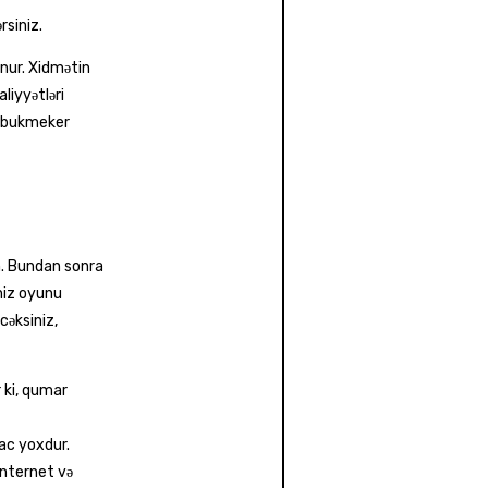
rsiniz.
nur. Xidmətin
liyyətləri
də bukmeker
in. Bundan sonra
niz oyunu
cəksiniz,
 ki, qumar
ac yoxdur.
internet və