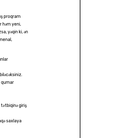
mış proqram
ar həm yeni,
a, yəqin ki, ən
omenal,
unlar
iləcəksiniz.
və qumar
ətbiqinə giriş
laqə saxlaya