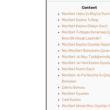
Content
Mostbet Əlavə Və Müştəri Dəstə
Mostbet Kazino Tətbiqi
Mostbet Kazino Onlayn Saytı
Mostbet Tətbiqdə Oynamaq Üç
Ikinci Bir Hesab Lazımdır?
Mostbet Kazino Oyunları Seçim
Niyə Mostbet Bonusumu Çıxara
Mostbet-də Niyə Təsdiqlənməl
Mostbet-də Yeni Kazino Oyunla
Mostbet Rəsmi Saytı
Mostbet-də Pul Qoyma Və Çıx
Bonusları
Çökmə Bonusu
Mostbet Oyunları
Canlı Kazino
Mostbet Idman Mərc Oyunları V