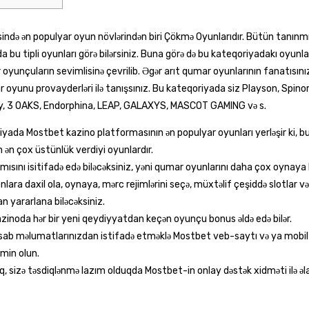
ndə ən populyar oyun növlərindən biri Çökmə Oyunlarıdır. Bütün tanın
a bu tipli oyunları görə bilərsiniz. Buna görə də bu kateqoriyadakı oyunl
oyunçuların sevimlisinə çevrilib. Əgər arıt qumar oyunlarının fanatısınızs
 oyunu provayderləri ilə tanışsınız. Bu kateqoriyada siz Playson, Spin
y, 3 OAKS, Endorphina, LEAP, GALAXYS, MASCOT GAMING və s.
yada Mostbet kazino platformasının ən populyar oyunları yerləşir ki, b
 ən çox üstünlük verdiyi oyunlardır.
mısını isitifadə edə biləcəksiniz, yəni qumar oyunlarını daha çox oynaya b
onlara daxil ola, oynaya, mərc rejimlərini seçə, müxtəlif çeşiddə slotlar 
n yararlana biləcəksiniz.
inoda hər bir yeni qeydiyyatdan keçən oyunçu bonus əldə edə bilər.
ab məlumatlarınızdan istifadə etməklə Mostbet veb-saytı və ya mobil t
əmin olun.
q, sizə təsdiqlənmə lazım olduqda Mostbet-in onlay dəstək xidməti ilə ə