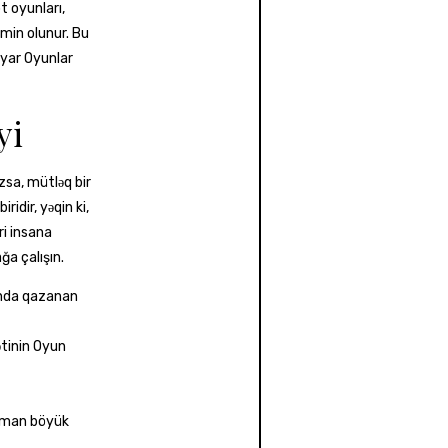
t oyunları,
min olunur. Bu
lyar Oyunlar
yi
zsa, mütləq bir
idir, yəqin ki,
ri insana
a çalışın.
rında qazanan
ətinin Oyun
zaman böyük