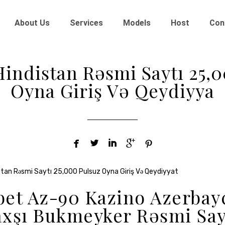
About Us
Services
Models
Host
Con
indistan Rəsmi Saytı 25,
Oyna Giriş Və Qeydiyya





tan Rəsmi Saytı 25,000 Pulsuz Oyna Giriş Və Qeydiyyat
bet Az-90 Kazino Azerbay
axşı Bukmeyker Rəsmi Say