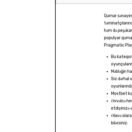
Qumar sənayesi
təminatçılarınd
həm də peşəkar 
populyar qumar
Pragmatic Pla
Bu kateqori
oyunçuların
Məbləğin ha
Siz dərhal 
oyunlarında
Mostbet kaz
Əvvəlcə hes
etdiyinizə 
Əlavə olara
bilərsiniz.