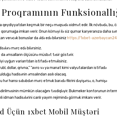
 Proqramının Funksionallı
a qeydiyyatdan keçmək bir neçə məqsədə xidmət edir. İlk növbədə, bu, ö
an qorumağa imkan verir. Onun köməyi ilə siz qumar karyeranıza daha səm
n verəcək bonuslar da əldə edə bilərsiniz
https://1xbet-azerbaycan2
sələrə mərc edə bilərsiniz.
bu da əmsalların ölçüsünə müsbət təsir göstərir.
yi uyğun variantdan istifadə etməlisiniz.
ubl, dollar, qrivna,” “avro və ya manat kimi valyutalardan istifadə
lduğu hadisənin əmsalından asılı olacaq.
 hər hansı səbəbdən mərc etmək barədə fikrini dəyişərsə, o, həmişə
əşdirilməsinin mümkün olacağını təsdiqləyir. Bukmeker kontorunun intern
i idman hadisələrini canlı yayım rejimində görmək imkanı verir.
d Üçün 1xbet Mobil Müştəri