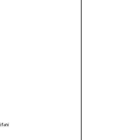
ifəni