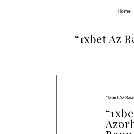
Home
“1xbet Az 
“1xbet Az Rəs
“1xbe
Azər