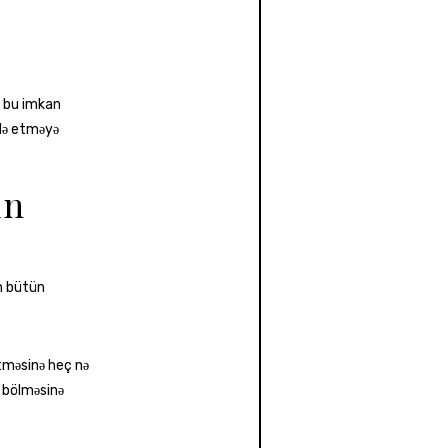
 bu imkan
adə etməyə
ün
an bütün
tməsinə heç nə
 bölməsinə