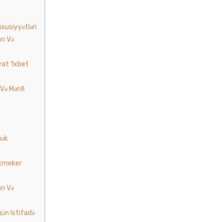
susiyyətləri
ı Və
at 1xbet
Və Mənfi
mək
kmeker
ı Və
ün Istifadə