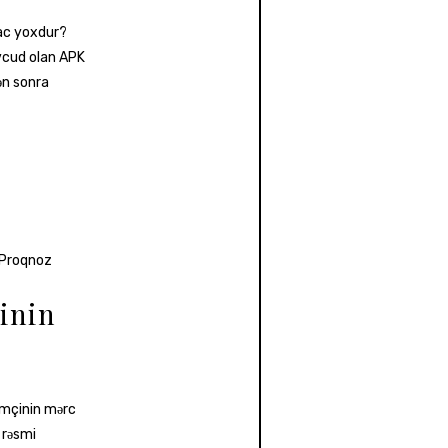
ac yoxdur?
vcud olan APK
ən sonra
. Proqnoz
inin
həmçinin mərc
 rəsmi