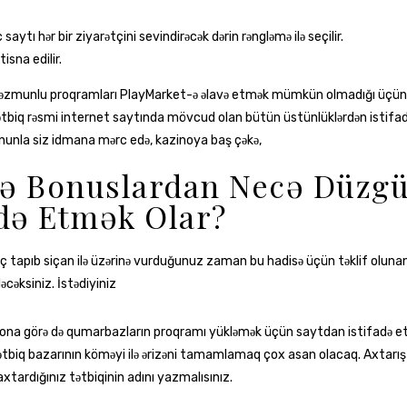
saytı hər bir ziyarətçini sevindirəcək dərin rəngləmə ilə seçilir.
isna edilir.
əzmunlu proqramları PlayMarket-ə əlavə etmək mümkün olmadığı üçün
 Tətbiq rəsmi internet saytında mövcud olan bütün üstünlüklərdən istif
ununla siz idmana mərc edə, kazinoya baş çəkə,
ə Bonuslardan Necə Düzg
adə Etmək Olar?
tç tapıb siçan ilə üzərinə vurduğunuz zaman bu hadisə üçün təklif olun
ləcəksiniz. İstədiyiniz
r, ona görə də qumarbazların proqramı yükləmək üçün saytdan istifadə e
tbiq bazarının köməyi ilə ərizəni tamamlamaq çox asan olacaq. Axtarış
 axtardığınız tətbiqinin adını yazmalısınız.