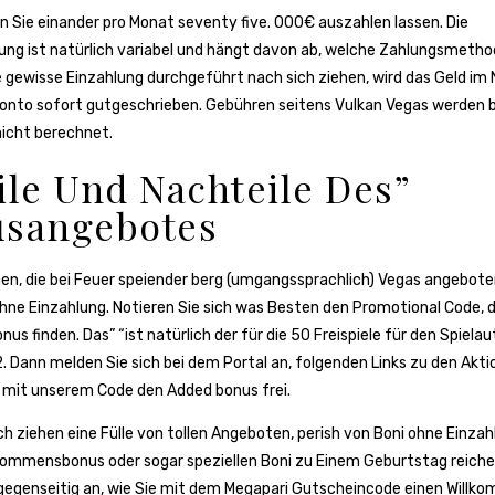
 Sie einander pro Monat seventy five. 000€ auszahlen lassen. Die
ng ist natürlich variabel und hängt davon ab, welche Zahlungsmetho
e gewisse Einzahlung durchgeführt nach sich ziehen, wird das Geld im 
onto sofort gutgeschrieben. Gebühren seitens Vulkan Vegas werden b
icht berechnet.
ile Und Nachteile Des”
usangebotes
nen, die bei Feuer speiender berg (umgangssprachlich) Vegas angebote
 ohne Einzahlung. Notieren Sie sich was Besten den Promotional Code, d
us finden. Das” “ist natürlich der für die 50 Freispiele für den Spiel
 2. Dann melden Sie sich bei dem Portal an, folgenden Links zu den Akt
 mit unserem Code den Added bonus frei.
ch ziehen eine Fülle von tollen Angeboten, perish von Boni ohne Einzahl
kommensbonus oder sogar speziellen Boni zu Einem Geburtstag reiche
gegenseitig an, wie Sie mit dem Megapari Gutscheincode einen Will