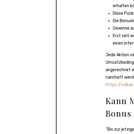
erhalten k
Diese Punk
Die Bonusb
Gewinne au
Erst seit w
einen int
Jede Aktion ve
Umsatzbedingu
angerechnet wi
namhaft werden
https://vulka
Kann M
Bonus 
“Bis zur jetzig