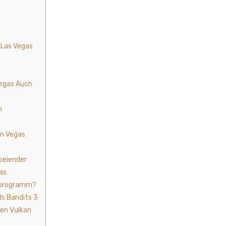
 Las Vegas
Vegas Auch
n
an Vegas
peiender
as
ueprogramm?
ds Bandits 3
en Vulkan