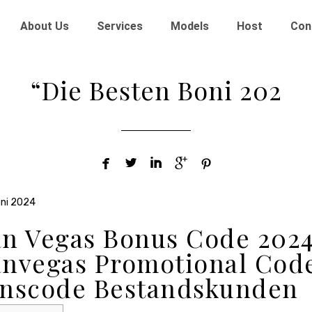
About Us
Services
Models
Host
Con
“Die Besten Boni 202





oni 2024
n Vegas Bonus Code 2024
anvegas Promotional Cod
onscode Bestandskunden