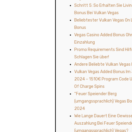
Schritt 5: So Erhalten Sie Livi
Bonus Bei Vulkan Vegas
Beliebtester Vulkan Vegas On 
Bonus
Vegas Casino Added Bonus Oh
Einzahlung
Promo Requirements Sind Hilfr
Schlagen Sie über!
Andere Beliebte Vulkan Vegas 
Vulkan Vegas Added Bonus Im
2024 – 1510€ Program Code U
Of Charge Spins
“Feuer Speiender Berg
(umgangssprachlich) Vegas B
2024
Wie Lange Dauert Eine Gewiss
Auszahlung Bei Feuer Speiend
(umgangssprachlich) Vegas?