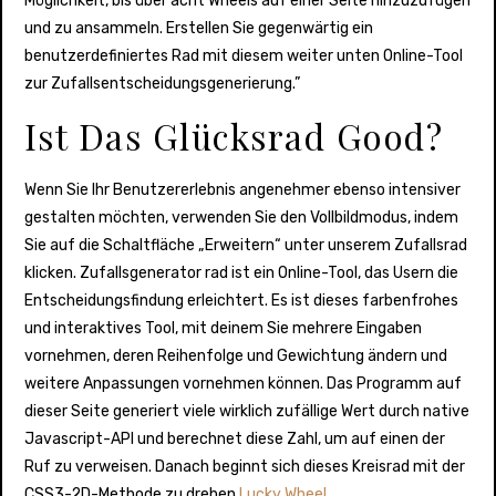
Möglichkeit, bis über acht Wheels auf einer Seite hinzuzufügen
und zu ansammeln. Erstellen Sie gegenwärtig ein
benutzerdefiniertes Rad mit diesem weiter unten Online-Tool
zur Zufallsentscheidungsgenerierung.”
Ist Das Glücksrad Good?
Wenn Sie Ihr Benutzererlebnis angenehmer ebenso intensiver
gestalten möchten, verwenden Sie den Vollbildmodus, indem
Sie auf die Schaltfläche „Erweitern“ unter unserem Zufallsrad
klicken. Zufallsgenerator rad ist ein Online-Tool, das Usern die
Entscheidungsfindung erleichtert. Es ist dieses farbenfrohes
und interaktives Tool, mit deinem Sie mehrere Eingaben
vornehmen, deren Reihenfolge und Gewichtung ändern und
weitere Anpassungen vornehmen können. Das Programm auf
dieser Seite generiert viele wirklich zufällige Wert durch native
Javascript-API und berechnet diese Zahl, um auf einen der
Ruf zu verweisen. Danach beginnt sich dieses Kreisrad mit der
CSS3-2D-Methode zu drehen
Lucky Wheel
.