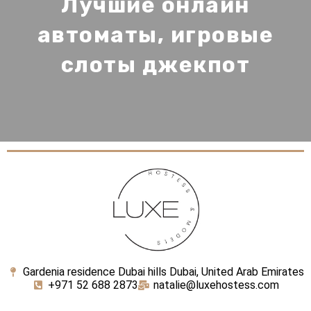
Лучшие онлайн
автоматы, игровые
слоты джекпот
Gardenia residence Dubai hills Dubai, United Arab Emirates
+971 52 688 2873
natalie@luxehostess.com