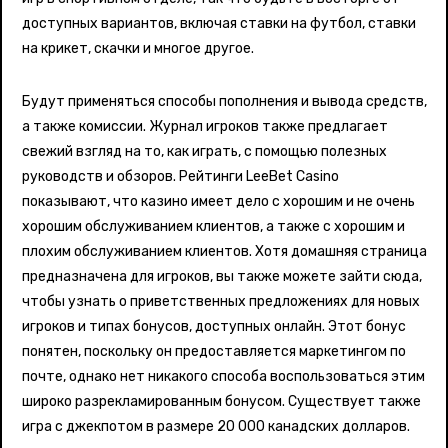
доступных вариантов, включая ставки на футбол, ставки
на крикет, скачки и многое другое.
Будут применяться способы пополнения и вывода средств,
а также комиссии. Журнал игроков также предлагает
свежий взгляд на то, как играть, с помощью полезных
руководств и обзоров. Рейтинги LeeBet Casino
показывают, что казино имеет дело с хорошим и не очень
хорошим обслуживанием клиентов, а также с хорошим и
плохим обслуживанием клиентов. Хотя домашняя страница
предназначена для игроков, вы также можете зайти сюда,
чтобы узнать о приветственных предложениях для новых
игроков и типах бонусов, доступных онлайн. Этот бонус
понятен, поскольку он предоставляется маркетингом по
почте, однако нет никакого способа воспользоваться этим
широко разрекламированным бонусом. Существует также
игра с джекпотом в размере 20 000 канадских долларов.