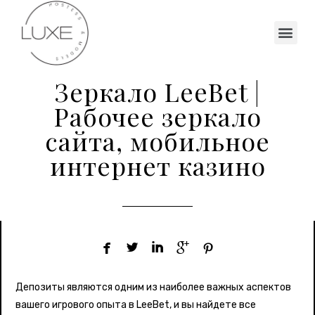
Зеркало LeeBet |
Рабочее зеркало
сайта, мобильное
интернет казино





Депозиты являются одним из наиболее важных аспектов
вашего игрового опыта в LeeBet, и вы найдете все