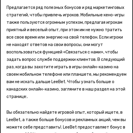
Предлагается ряд полезных бонусов и ряд маркетинговых
стратегий, чтобы привлечь игроков. Мобильные кено-игры
также пользуются огромным успехом, предлагая игрокам
приятный и веселый опыт, при этом им не нужно тратить
все свое время или энергию на свой телефон. Если игроки
не находят ответов на свои вопросы, они могут
воспользоваться функцией «Связаться с нами», чтобы
задать вопрос службе поддержки клиентов. В следующий
раз, когда вы захотите играть в игры онлайн-казино на
своем мобильном телефоне или планшете, мы рекомендуем
вам не искать дальше LeeBet. Чтобы узнать больше о
канадских онлайн-казино, загляните в наш раздел на этой
странице:.
Вы обязательно найдете игровой опыт, который ищете, в
LeeBet, а также больше бонусов и рекламных акций, чем вы
можете себе представить!. LeeBet предоставляет бонус в