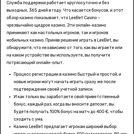
Служба поддержки работает круглосуточно и без
выходных, 365 дней в году. Что касается бонусов, и этот
обзор казино показывает, что LeeBet Casino –
чрезвычайно щедрое казино. Эти онлайн-казино
принимают как настольных игроков, так и игроков
мобильных казино. Приняв решение играть в LeeBet, вы
обнаружите, что независимо от того, как вы играете или
на каком устройстве вы используете, вы получите
потрясающий онлайн-опыт.
Процесс регистрации в казино быстрый и простой, и
новые игроки могут начать играть сразу же после
подтверждения своей учетной записи.
И как только вы заработаете свой приветственный
бонус, каждый раз, когда вы вносите депозит, вы
будете получать 100% бонус на матч до 400 €, чтобы
сходить с ума.
Казино LeeBet предлагает игрокам широкий выбор