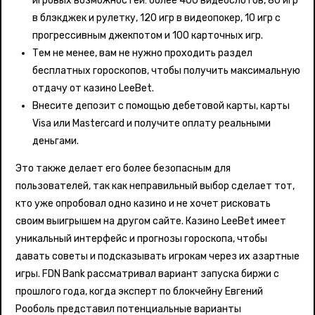
игровых возможностей: более 400 видеослотов, 80 игр
в блэкджек и рулетку, 120 игр в видеопокер, 10 игр с
прогрессивным джекпотом и 100 карточных игр.
Тем не менее, вам не нужно проходить раздел
бесплатных гороскопов, чтобы получить максимальную
отдачу от казино LeeBet.
Внесите депозит с помощью дебетовой карты, карты
Visa или Mastercard и получите оплату реальными
деньгами.
Это также делает его более безопасным для
пользователей, так как неправильный выбор сделает тот,
кто уже опробовал одно казино и не хочет рисковать
своим выигрышем на другом сайте. Казино LeeBet имеет
уникальный интерфейс и прогнозы гороскопа, чтобы
давать советы и подсказывать игрокам через их азартные
игры. FDN Bank рассматривал вариант запуска биржи с
прошлого года, когда эксперт по блокчейну Евгений
Рооболь представил потенциальные варианты