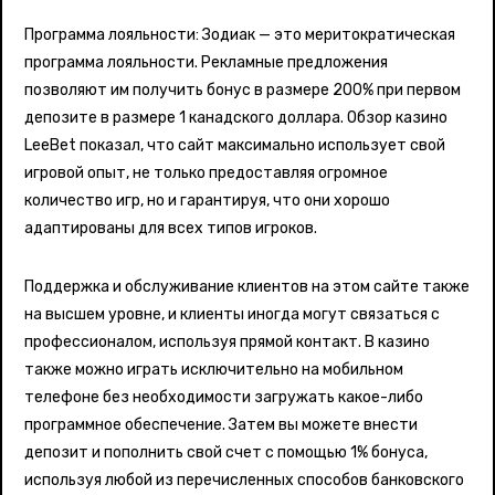
Программа лояльности: Зодиак — это меритократическая
программа лояльности. Рекламные предложения
позволяют им получить бонус в размере 200% при первом
депозите в размере 1 канадского доллара. Обзор казино
LeeBet показал, что сайт максимально использует свой
игровой опыт, не только предоставляя огромное
количество игр, но и гарантируя, что они хорошо
адаптированы для всех типов игроков.
Поддержка и обслуживание клиентов на этом сайте также
на высшем уровне, и клиенты иногда могут связаться с
профессионалом, используя прямой контакт. В казино
также можно играть исключительно на мобильном
телефоне без необходимости загружать какое-либо
программное обеспечение. Затем вы можете внести
депозит и пополнить свой счет с помощью 1% бонуса,
используя любой из перечисленных способов банковского