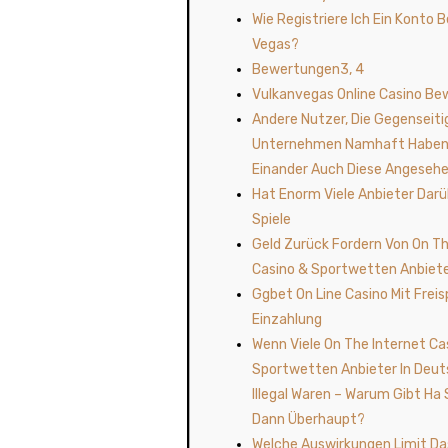
Wie Registriere Ich Ein Konto B
Vegas?
Bewertungen3, 4
Vulkanvegas Online Casino Be
Andere Nutzer, Die Gegenseiti
Unternehmen Namhaft Haben
Einander Auch Diese Angesehe
Hat Enorm Viele Anbieter Darü
Spiele
Geld Zurück Fordern Von On Th
Casino & Sportwetten Anbiet
Ggbet On Line Casino Mit Freis
Einzahlung
Wenn Viele On The Internet Ca
Sportwetten Anbieter In Deut
Illegal Waren – Warum Gibt Ha 
Dann Überhaupt?
Welche Auswirkungen Limit Da