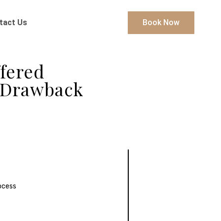
tact Us
Book Now
ffered
 Drawback
ocess