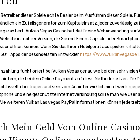
Treu
 Betreiber dieser Spiele echte Dealer beim Ausführen dieser Spiele. Für
tändlich ein Zufallsgenerator zum Kapitaleinsatz, jeder zuverlässig zuf
e garantiert. Vulkan Vegas Casino hat dafür eine Webanwendung zur 
h Website in mobiler Version, die Sie mit Einem Capsule oder Smartphon
ser öffnen können. Wenn Sie des Ihrem Mobilgerät aus spielen, erhalte
 2150″ “Apps der besondersten Entwickler
https://www.vulkanvegasde1
enzahlung funktioniert bei Vulkan Vegas genau wie bei den sehr vielen
bietern, die bei dem Online Payment auf diese Methode setzen. Die D
schlüsselt übertragen und sein vom Anbieter wirklich nicht weitergege
tphone und eine geschützte Internetverbindung sollte man wie User 
Alle weiteren Vulkan Las vegas PayPal Informationen können jederzei
ch Mein Geld Vom Online Casin
r Hinaus Online-sportwetten A