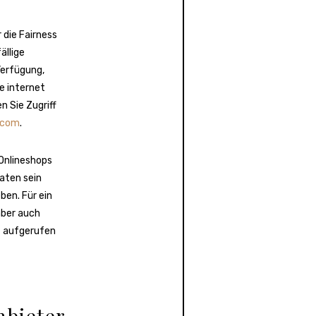
 die Fairness
ällige
Verfügung,
e internet
n Sie Zugriff
.com
.
 Onlineshops
aten sein
ben. Für ein
aber auch
t aufgerufen
o
nbieter