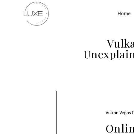
Home
Vulka
Unexplai
Vulkan Vegas C
Onlin