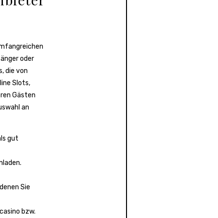
 umfangreichen
fänger oder
s, die von
ine Slots,
eren Gästen
Auswahl an
als gut
nladen.
 denen Sie
 casino bzw.