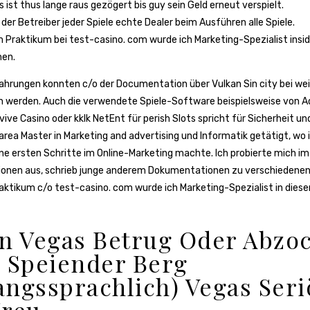
 ist thus lange raus gezögert bis guy sein Geld erneut verspielt.
 der Betreiber jeder Spiele echte Dealer beim Ausführen alle Spiele.
 Praktikum bei test-casino. com wurde ich Marketing-Spezialist insi
en.
ahrungen konnten c/o der Documentation über Vulkan Sin city bei wei
n werden. Auch die verwendete Spiele-Software beispielsweise von
ive Casino oder kklk NetEnt für perish Slots spricht für Sicherheit und
 area Master in Marketing and advertising und Informatik getätigt, wo i
e ersten Schritte im Online-Marketing machte. Ich probierte mich im
ationen aus, schrieb junge anderem Dokumentationen zu verschieden
ktikum c/o test-casino. com wurde ich Marketing-Spezialist in dies
n Vegas Betrug Oder Abzoc
 Speiender Berg
ngssprachlich) Vegas Seri