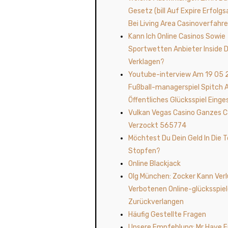
Gesetz (bill Auf Expire Erfolg
Bei Living Area Casinoverfahr
Kann Ich Online Casinos Sowie
Sportwetten Anbieter Inside 
Verklagen?
Youtube-interview Am 19 05 
Fußball-managerspiel Spitch A
Öffentliches Glücksspiel Einge
Vulkan Vegas Casino Ganzes 
Verzockt 565774
Möchtest Du Dein Geld In Die 
Stopfen?
Online Blackjack
Olg München: Zocker Kann Verl
Verbotenen Online-glücksspie
Zurückverlangen
Häufig Gestellte Fragen
Unsere Empfehlung: Mr Have F