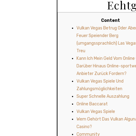
Echtg
Content
Vulkan Vegas Betrug Oder Abe
Feuer Speiender Berg
(umgangssprachlich) Las Vega
Treu
Kann Ich Mein Geld Vom Online
Darüber Hinaus Online-sportw
Anbieter Zurück Fordern?
Vulkan Vegas Spiele Und
Zahlungsmöglichkeiten
Super Schnelle Auszahlung
Online Baccarat
Vulkan Vegas Spiele
Wem Gehört Das Vulkan Algun
Casino?
Community