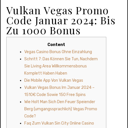
Vulkan Vegas Promo
Code Januar 2024: Bis
Zu 1000 Bonus
Content
Vegas Casino Bonus Ohne Einzahlung
Schritt 7: Das Können Sie Tun, Nachdem
Sie Living Area Willkommensbonus
Komplett Haben Haben
Die Mobile App Von Vulkan Vegas
Vulkan Vegas Bonus Im Januar 2024 –
1510€ Code Sowie 150 Free Spins
Wie Holt Man Sich Den Feuer Speiender
Berg (umgangssprachlich) Vegas Promo
Code?
Faq Zum Vulkan Sin City Online Casino