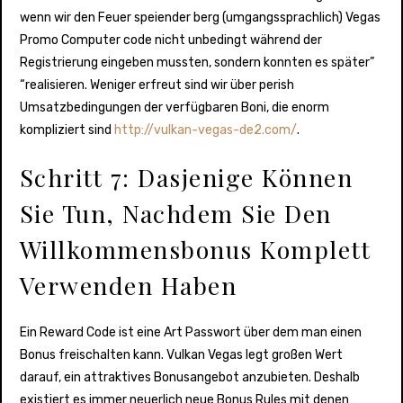
wenn wir den Feuer speiender berg (umgangssprachlich) Vegas
Promo Computer code nicht unbedingt während der
Registrierung eingeben mussten, sondern konnten es später”
“realisieren. Weniger erfreut sind wir über perish
Umsatzbedingungen der verfügbaren Boni, die enorm
kompliziert sind
http://vulkan-vegas-de2.com/
.
Schritt 7: Dasjenige Können
Sie Tun, Nachdem Sie Den
Willkommensbonus Komplett
Verwenden Haben
Ein Reward Code ist eine Art Passwort über dem man einen
Bonus freischalten kann. Vulkan Vegas legt großen Wert
darauf, ein attraktives Bonusangebot anzubieten. Deshalb
existiert es immer neuerlich neue Bonus Rules mit denen