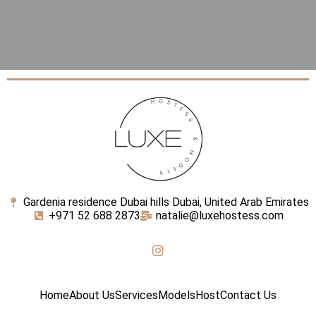
Gardenia residence Dubai hills Dubai, United Arab Emirates
+971 52 688 2873
natalie@luxehostess.com
Home
About Us
Services
Models
Host
Contact Us