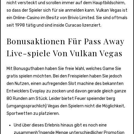
nicht versteckt und scrollen immer auf dem Hauptbildschirm,
so dass der Spieler sich für sie anmelden kann. Vulkan Vegas ist
ein Online-Casino im Besitz von Brivio Limited. Sie sind oftmals
seit 1998 tätig und sind inside Curacao lizenziert.
Bonusaktionen Für Pass Away
Live-spiele Von Vulkan Vegas
Mit Bonusguthaben haben Sie freie Wahl, welches Game Sie
gratis spielen möchten. Bei den Freispielen haben Sie jedoch
den Nutzen, einen aufregenden Slot machine des bekannten
Entwicklers Evoplay zu zocken und davon gerade gleich ganze
80 Runden am Stück. Leider bietet Feuer speiender berg
(umgangssprachlich) Vegas den Spielern nicht die Möglichkeit,
Sportwetten zu platzieren.
Und über dieses Erlebnis hinaus gibt es noch eine
zusammenh?ngende Menge unterschiedlicher Promotion