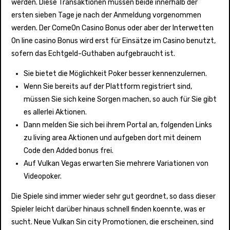
werden. Diese Transaktionen müssen beide innerhalb der
ersten sieben Tage je nach der Anmeldung vorgenommen
werden. Der ComeOn Casino Bonus oder aber der Interwetten
On line casino Bonus wird erst für Einsätze im Casino benutzt,
sofern das Echtgeld-Guthaben aufgebraucht ist.
Sie bietet die Möglichkeit Poker besser kennenzulernen.
Wenn Sie bereits auf der Plattform registriert sind,
müssen Sie sich keine Sorgen machen, so auch für Sie gibt
es allerlei Aktionen.
Dann melden Sie sich bei ihrem Portal an, folgenden Links
zu living area Aktionen und aufgeben dort mit deinem
Code den Added bonus frei.
Auf Vulkan Vegas erwarten Sie mehrere Variationen von
Videopoker.
Die Spiele sind immer wieder sehr gut geordnet, so dass dieser
Spieler leicht darüber hinaus schnell finden koennte, was er
sucht. Neue Vulkan Sin city Promotionen, die erscheinen, sind