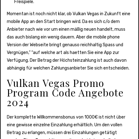
Freispiele.
Momentan ist noch nicht klar, ob Vulkan Vegas in Zukunft eine
mobile App an den Start bringen wird. Da es sich c/o dem
Anbieter nach wie vor um einen mäßig neuen handelt, muss
das auch bislang ein wenig dauern. Aber die mobile phone
Version der Webseite bringt genauso reichhaltig Spass und
Vergnügen,” “auf welche art als haetten Sie eine App zur
Verfügung. Der Betrag der Höchsteinzahlung ist auch davon
abhängig für welchen Zahlungsanbieter Sie sich entscheiden.
Vulkan Vegas Promo
Program Code Angebote
2024
Der komplette Willkommensbonus von 1000€ ist nicht über
eine gewisse einzelne Einzahlung erhältlich. Um den vollen
Betrag zu erlangen, müssen drei Einzahlungen getätigt