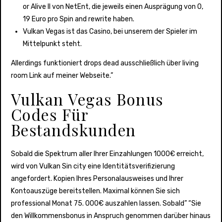
or Alive II von NetEnt, die jeweils einen Ausprägung von 0,
19 Euro pro Spin and rewrite haben.
Vulkan Vegas ist das Casino, bei unserem der Spieler im
Mittelpunkt steht.
Allerdings funktioniert drops dead ausschließlich über living
room Link auf meiner Webseite.”
Vulkan Vegas Bonus
Codes Für
Bestandskunden
Sobald die Spektrum aller Ihrer Einzahlungen 1000€ erreicht,
wird von Vulkan Sin city eine Identitätsverifizierung
angefordert. Kopien Ihres Personalausweises und Ihrer
Kontoauszüge bereitstellen. Maximal können Sie sich
professional Monat 75. 000€ auszahlen lassen. Sobald” “Sie
den Willkommensbonus in Anspruch genommen darüber hinaus