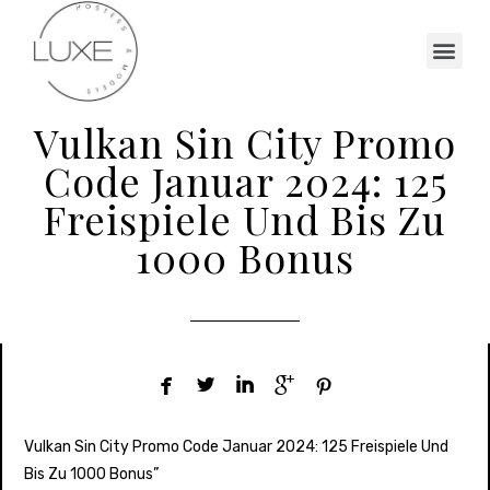
Vulkan Sin City Promo
Code Januar 2024: 125
Freispiele Und Bis Zu
1000 Bonus





Vulkan Sin City Promo Code Januar 2024: 125 Freispiele Und
Bis Zu 1000 Bonus”