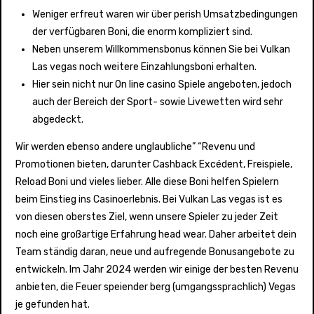
Weniger erfreut waren wir über perish Umsatzbedingungen
der verfügbaren Boni, die enorm kompliziert sind.
Neben unserem Willkommensbonus können Sie bei Vulkan
Las vegas noch weitere Einzahlungsboni erhalten.
Hier sein nicht nur On line casino Spiele angeboten, jedoch
auch der Bereich der Sport- sowie Livewetten wird sehr
abgedeckt.
Wir werden ebenso andere unglaubliche” “Revenu und
Promotionen bieten, darunter Cashback Excédent, Freispiele,
Reload Boni und vieles lieber. Alle diese Boni helfen Spielern
beim Einstieg ins Casinoerlebnis. Bei Vulkan Las vegas ist es
von diesen oberstes Ziel, wenn unsere Spieler zu jeder Zeit
noch eine großartige Erfahrung head wear. Daher arbeitet dein
Team ständig daran, neue und aufregende Bonusangebote zu
entwickeln. Im Jahr 2024 werden wir einige der besten Revenu
anbieten, die Feuer speiender berg (umgangssprachlich) Vegas
je gefunden hat.