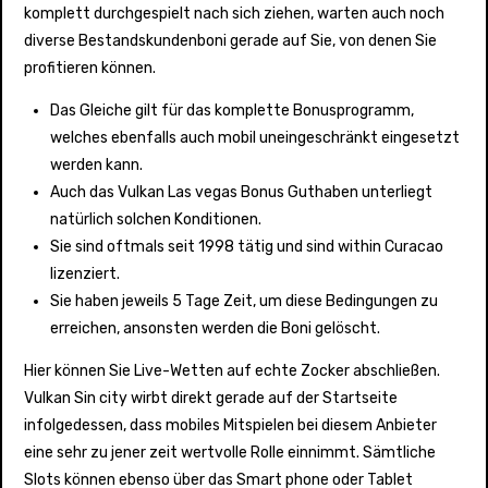
komplett durchgespielt nach sich ziehen, warten auch noch
diverse Bestandskundenboni gerade auf Sie, von denen Sie
profitieren können.
Das Gleiche gilt für das komplette Bonusprogramm,
welches ebenfalls auch mobil uneingeschränkt eingesetzt
werden kann.
Auch das Vulkan Las vegas Bonus Guthaben unterliegt
natürlich solchen Konditionen.
Sie sind oftmals seit 1998 tätig und sind within Curacao
lizenziert.
Sie haben jeweils 5 Tage Zeit, um diese Bedingungen zu
erreichen, ansonsten werden die Boni gelöscht.
Hier können Sie Live-Wetten auf echte Zocker abschließen.
Vulkan Sin city wirbt direkt gerade auf der Startseite
infolgedessen, dass mobiles Mitspielen bei diesem Anbieter
eine sehr zu jener zeit wertvolle Rolle einnimmt. Sämtliche
Slots können ebenso über das Smart phone oder Tablet