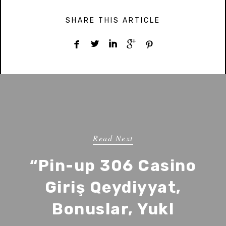
SHARE THIS ARTICLE





Read Next
“Pin-up 306 Casino
Giriş Qeydiyyat,
Bonuslar, Yukl