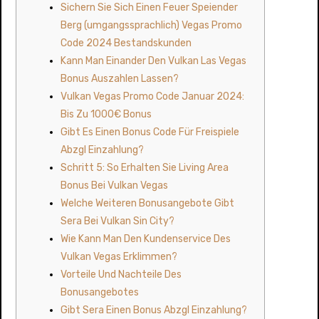
Sichern Sie Sich Einen Feuer Speiender
Berg (umgangssprachlich) Vegas Promo
Code 2024 Bestandskunden
Kann Man Einander Den Vulkan Las Vegas
Bonus Auszahlen Lassen?
Vulkan Vegas Promo Code Januar 2024:
Bis Zu 1000€ Bonus
Gibt Es Einen Bonus Code Für Freispiele
Abzgl Einzahlung?
Schritt 5: So Erhalten Sie Living Area
Bonus Bei Vulkan Vegas
Welche Weiteren Bonusangebote Gibt
Sera Bei Vulkan Sin City?
Wie Kann Man Den Kundenservice Des
Vulkan Vegas Erklimmen?
Vorteile Und Nachteile Des
Bonusangebotes
Gibt Sera Einen Bonus Abzgl Einzahlung?