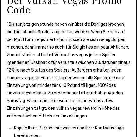
Code
“Bis zur jetzigen stunde haben wir über die Boni gesprochen,
die für schnelle Spieler angeboten werden. Wenn Sie nun auf
der Plattform registriert sind, müssen Sie sich wenig Sorgen
machen, denn immer so auch für Sie gibt es ein paar Aktionen.
Zunächst einmal bietet Vulkan Las vegas jedem Spieler
irgendeinen Cashback für Verluste zwischen 3% darüber hinaus
12%, je nach Status des Spielers. Außerdem erhalten jeden
Donnerstag oder Fünfter tag der woche alle Spieler, die eine
Einzahlung von mindestens 10 Pound tätigen, 100% des
Einzahlungsbetrags. Zu ordentlicher Letzt erhält guy jeden
Samstag, wenn man an diesem Tag mindestens a few
Einzahlungen tätigt, den vulkan vegas reward in Höhe des
arithmetischen Mittels der Einzahlungen.
Kopien Ihres Personalausweises und Ihrer Kontoauszüge
bereitstellen.