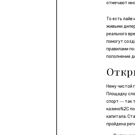
отмечают мно
То есть лайв
живыми дилер
реального вр
помогут созд
правилами по
пополнение д
Откр
Нему чистой 
Площадку сло
спорт ― так 
казино%2C по
капитала. Ст
пройдена рег