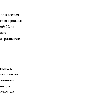
ровождается
ется в режиме
ие%2C их
ся с
истрация или
игрыша.
ые ставки и
ы онлайн-
ма для
го%2C же