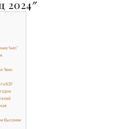
ц 2024″
ния 1win”
им
к 1вин
ать%3F
егодня
телей
кая
ом Высоким