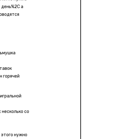
з день%2C а
роводятся
тьмушка
ставок
н горячей
 игральной
 несколько со
 этого нужно