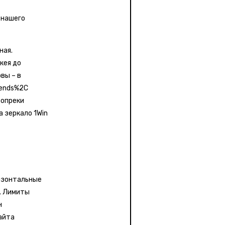
 нашего
ная.
кея до
вы – в
gends%2C
вопреки
а зеркало 1Win
изонтальные
. Лимиты
н
айта