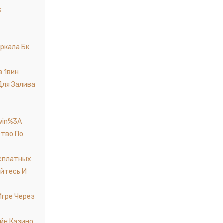
к
еркала Бк
в 1вин
Для Залива
win%3A
ство По
есплатных
уйтесь И
Игре Через
йн Казино