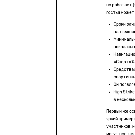
но работает 
гостья может
Сроки зач
платежног
Минимальн
показаны 
Навигацио
«Спорт»%2
Средствах
спортивны
Он появля
High Stri
в несколь
Первый же ос
яркий пример
участников, 
могут все же