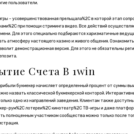
гие пользователи.
 игры – усовершенствованная прельщала%2C в которой этап соп
ами%2C при помощи стриминга видео. Все действий осуществля
емени. Для этого специально подбираются харизматичные ведущ
ать атмосферу настоящего казино и живого общения. Ознакомить
зволит демонстрационная версия. Для этого не обязательны рег
епозита.
ытие Счета В 1win
прибыли букмекер начисляет определенный процент от суммы вы
жно назвать классической букмекерской конторой. Интерактивн
только одно из направлений заведения. Клиентам также доступн
кер-рум%2C лотереи%2C кинотеатр%2C ТВ-игры и даже платфор
ать полноценным участником сообщества можно только после то
истрация.