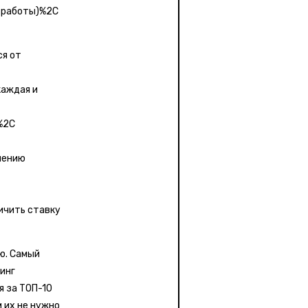
е работы)%2C
ся от
каждая и
%2C
чению
личить ставку
ю. Самый
инг
я за ТОП-10
 их не нужно