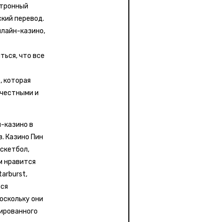
ктронный
ский перевод.
нлайн-казино,
ться, что все
, которая
 честными и
н-казино в
. Казино Пин
аскетбол,
ем нравится
arburst,
тся
оскольку они
зированного