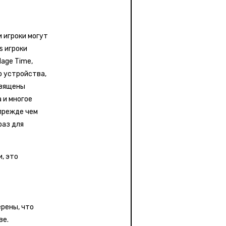
и игроки могут
s игроки
lage Time,
го устройства,
священы
 и многое
прежде чем
раз для
, это
рены, что
ве.