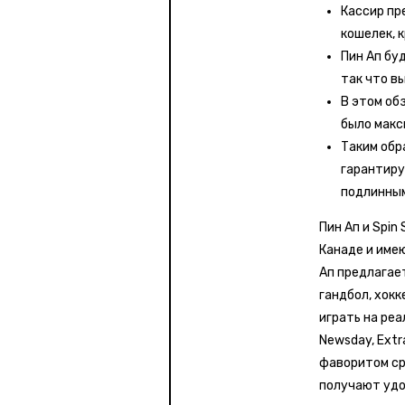
Кассир пр
кошелек, 
Пин Ап бу
так что вы
В этом об
было макс
Таким обр
гарантиру
подлинны
Пин Ап и Spin
Канаде и име
Ап предлагае
гандбол, хокк
играть на реа
Newsday, Extr
фаворитом ср
получают удо