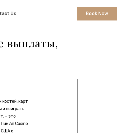
tact Us
Book Now
е выплаты,
 костей, карт
ы и поиграть
т, – это
 Пин Ап Casino
 США с