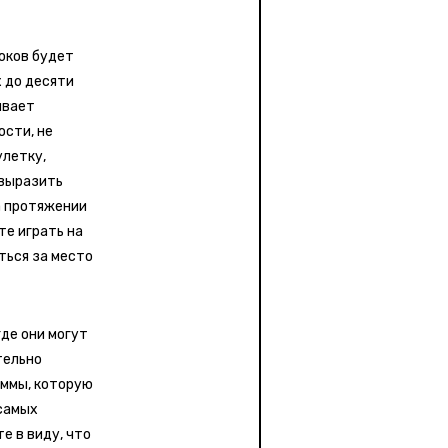
роков будет
 до десяти
ывает
ости, не
улетку,
 выразить
а протяжении
те играть на
ться за место
де они могут
тельно
уммы, которую
 самых
е в виду, что