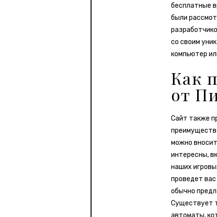
бесплатные в
были рассмот
разработчико
со своим уни
компьютер ил
Как 
от П
Сайт также п
преимущества 
можно вносить
интересны, в
наших игровы
проведет вас
обычно предл
Существует т
автоматы, ко