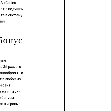
Ап Casino
ает с ведущим
ите в систему
ный
бонус
ямые
 35 раз, его
азнообразны и
т в любом из
и сайт
 матч, и они
 бонусы.
ов в игровые