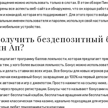
ращения можно использовать только в слотах. В этом обзоре Пин 
рены все аспекты веб-сайта и обнаружено, что он хорошо работ
м и командой, которая его поддерживает. Для этого просто войд
кальным именем пользователя и паролем, используя свой настоль
и мобильное устройство.
получить бездепозитный 
ин Ап?
редлагает программу баллов лояльности, которая предлагает пр
тем, у кого более высокая лояльность. Бонус можно использовать
 и делать ставки во всех играх. Все бонусы для новых игроков р
ключая ежедневный бонус за вращение до 100% на первый депози
х автоматов и игр с джекпотом. Просто нажмите на ссылку ниже, 
 через процесс регистрации. Бонусы часто называют бонусами на
агают бесплатный кэшбэк, бесплатные вращения или бесплатные
акже классическая тема казино, идеально подходящая для игрок
торые любят придерживаться классики.