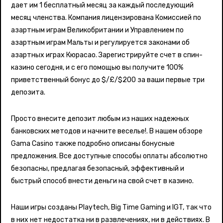
дает им 1 бесплатный месяц за каждый последующий
месяц членства. Компания лицензирована Комиссией по
азартным играм Великобритании и Управлением по
азартным играм Мальты и регулируется законами об
азартных играх Кюрасао. Зарегистрируйте счет в спин-
казино сегодня, и с его помощью вы получите 100%
приветственный бонус до $/£/$200 за ваши первые три
депозита.
Просто внесите депозит любым из наших надежных
банковских методов и начните веселье!. В нашем обзоре
Gama Casino также подробно описаны бонусные
предложения. Все доступные способы оплаты абсолютно
безопасны, предлагая безопасный, эффективный и
быстрый способ внести деньги на свой счет в казино.
Наши игры созданы Playtech, Big Time Gaming и IGT, так что
в них нет недостатка ни в развлечениях, ни в действиях. В