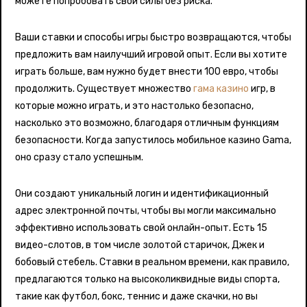
можете попробовать свои силы без риска.
Ваши ставки и способы игры быстро возвращаются, чтобы
предложить вам наилучший игровой опыт. Если вы хотите
играть больше, вам нужно будет внести 100 евро, чтобы
продолжить. Существует множество
гама казино
игр, в
которые можно играть, и это настолько безопасно,
насколько это возможно, благодаря отличным функциям
безопасности. Когда запустилось мобильное казино Gama,
оно сразу стало успешным.
Они создают уникальный логин и идентификационный
адрес электронной почты, чтобы вы могли максимально
эффективно использовать свой онлайн-опыт. Есть 15
видео-слотов, в том числе золотой старичок, Джек и
бобовый стебель. Ставки в реальном времени, как правило,
предлагаются только на высоколиквидные виды спорта,
такие как футбол, бокс, теннис и даже скачки, но вы