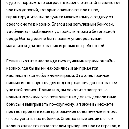
будете первым, кто сыграет в казино Gama. Они являются
частью условий, которые связывают вас и нас,
гарантируя, что вы получите максимальную отдачу от
своего счета в казино. Благодаря регулярным бонусам,
удобным для мобильных устройств играм и безопасной
среде Gama должно быть вашим универсальным
магазином для всех ваших игровых потребностей.
Если вы хотите наслаждаться лучшими играми онлайн-
казино, где бы вы ни находились, вам придется
наслаждаться мобильными играми. Это электронное
письмо используется для подтверждения данных вашей
учетной записи. Возможно, вы захотите поиграть с
новыми игроками, что позволит вам делать депозитные
бонусы и выигрывать по-крупному, а также вы можете
протестировать наше программное обеспечение и игры,
чтобы узнать нас поближе. Специальные акции в этом
казино являются показателем приверженности игроков, и