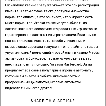
ClickandBuy, казино сразу же укажет это при регистрации
клиента. В этом случае также доступно множество
вариантов оплаты, а это означает, что у игроков есть
много вариантов. Игроки также могут выбирать из
захватывающего ассортимента различных игр, которые
гарантированно заставят их играть часами. Если вам не
посчастливилось испытать на себе уникальные и
вызывающие адреналин ощущения от онлайн-слотов, вы
упустили самый волнующий игровой опыт в казино. Чтобы
активировать бонус, все, что вам нужно сделать, это
внести депозит с помощью Visa или Mastercard. Gama
предлагает все самые популярные игровые автоматы,
которые вы знаете и любите, включая слоты с
прогрессивным джекпотом, игровые автоматы,
видеослоты и многое другое!
SHARE THIS ARTICLE