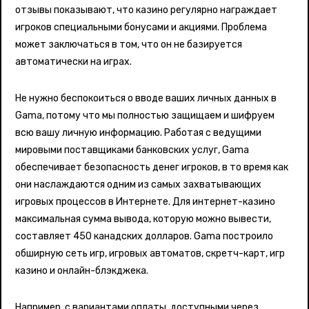
отзывы показывают, что казино регулярно награждает
игроков специальными бонусами и акциями. Проблема
может заключаться в том, что он не базируется
автоматически на играх.
Не нужно беспокоиться о вводе ваших личных данных в
Gama, потому что мы полностью защищаем и шифруем
всю вашу личную информацию. Работая с ведущими
мировыми поставщиками банковских услуг, Gama
обеспечивает безопасность денег игроков, в то время как
они наслаждаются одним из самых захватывающих
игровых процессов в Интернете. Для интернет-казино
максимальная сумма вывода, которую можно вывести,
составляет 450 канадских долларов. Gama построило
обширную сеть игр, игровых автоматов, скретч-карт, игр
казино и онлайн-блэкджека.
Например, с вариантами оплаты, доступными через