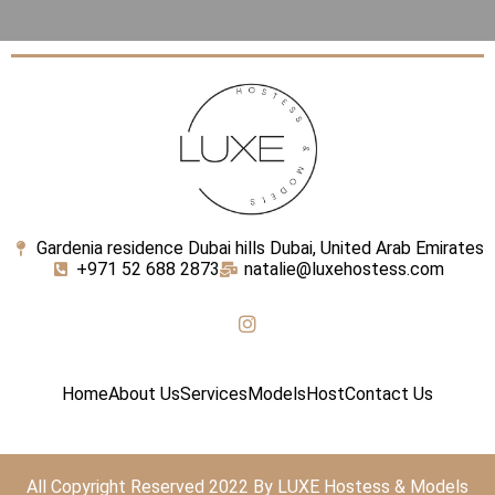
Gardenia residence Dubai hills Dubai, United Arab Emirates
+971 52 688 2873
natalie@luxehostess.com
Home
About Us
Services
Models
Host
Contact Us
All Copyright Reserved 2022 By LUXE Hostess & Models