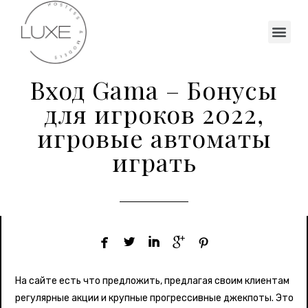
Вход Gama – Бонусы
для игроков 2022,
игровые автоматы
играть





На сайте есть что предложить, предлагая своим клиентам
регулярные акции и крупные прогрессивные джекпоты. Это