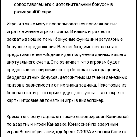
сопоставляем его с дополнительным бонусом в
размере 400 евро.
Игроки также могут воспользоваться возможностью
играть в живые игры от Gama. В наших играх есть
захватывающие темы, бонусные функции и регулярные
бонусные предложения. Вам необходимо связаться с
представителем «Зодиак» для получения данных вашего
виртуального счета. Это означает, что игрокам будет
предоставлен широкий спектр бесплатных вращений,
бездепозитных бонусов, депозитных матчей и денежных
призов в зависимости от их знака зодиака. Некоторые из
бесплатных игр, которые будут доступны, — это скретч-
карты, игровые автоматы и игры в видеопокер.
Кроме того репутацию, он также лицензирован Комиссией
по азартным играм Канаваке, Комиссией по азартным
играм Великобритании, одобрен eCOGRA и членом Совета