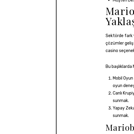
Müşteri De
Mario
Yakla
Sektörde fark 
çözümler geliş
casino seçenekl
Bu başlıklarda
Mobil Oyun 
oyun deney
Canlı Krupi
sunmak.
Yapay Zeka 
sunmak.
Mariob