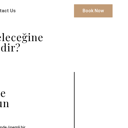
tact Us
Book Now
eleceğine
edir?
ne
un
mde önemli bir