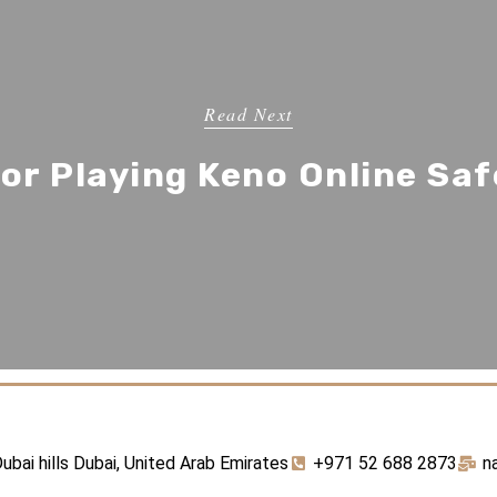
Read Next
or Playing Keno Online Saf
ubai hills Dubai, United Arab Emirates
+971 52 688 2873
n