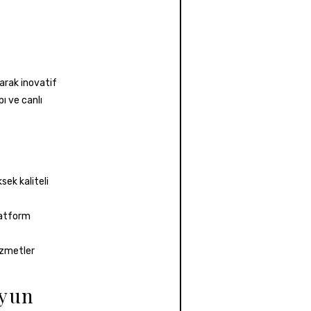
arak inovatif
ı ve canlı
sek kaliteli
latform
hizmetler
Oyun