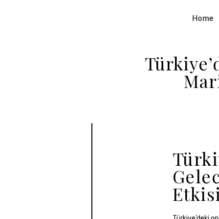
Home
Türkiye’
Mari
Türk
Gele
Etkis
Türkiye’deki o