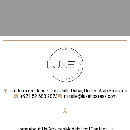
Gardenia residence Dubai hills Dubai, United Arab Emirates
+971 52 688 2873
natalie@luxehostess.com
Home
About Us
Services
Models
Host
Contact Us