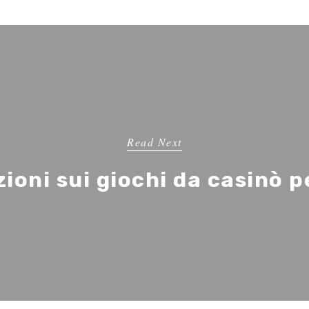
Read Next
ioni sui giochi da casinò 