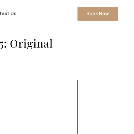
tact Us
Book Now
: Original