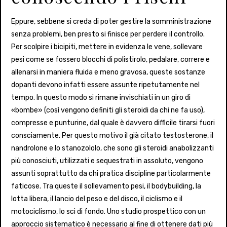
Eppure, sebbene si creda di poter gestire la somministrazione
senza problemi, ben presto si finisce per perdere il controllo.
Per scolpire i bicipiti, mettere in evidenza le vene, sollevare
pesi come se fossero blocchi di polistirolo, pedalare, correre e
allenarsi in maniera fluida e meno gravosa, queste sostanze
dopanti devono infatti essere assunte ripetutamente nel
tempo. In questo modo si rimane invischiati in un giro di
«bombe» (così vengono definiti gli steroidi da chi ne fa uso),
compresse e punturine, dal quale è davvero difficile tirarsi fuori
consciamente. Per questo motivo il già citato testosterone, il
nandrolone e lo stanozololo, che sono gli steroidi anabolizzanti
più conosciuti, utilizzati e sequestrati in assoluto, vengono
assunti soprattutto da chi pratica discipline particolarmente
faticose. Tra queste il sollevamento pesi, il bodybuilding, la
lotta libera, il lancio del peso e del disco, il ciclismo e il
motociclismo, lo sci di fondo. Uno studio prospettico con un
approccio sistematico è necessario al fine di ottenere dati più