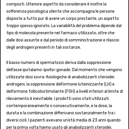
composti. Ulteriore aspetto da considerare è inoltre la
sofferenza psicologica silente che accompagna le persone
disposte a tutto pur di avere un corpo prestante, un aspetto
troppo spesso ignorato. La variabilità del problema dipende dal
tipo di molecola presente nel farmaco utilizzato, oltre che
dalle dosi assunte e dal periodo di somministrazione e rilascio
degli androgeni presenti in tali sostanze.
Il basso numero di spermatozoi deriva dalla soppressione
dell’asse ipotalamo-ipofisi-gonade. Dal momento che vengono
utilizzate dosi sovra-fisiologiche di anabolizzanti steroidei
androgeni, la soppressione dell’ormone luteinizzante (LH) e
dell’ormone follicolostimolante (FSH) a livelli inferiori al limite di
rilevamento è inevitabile. I prodotti sono stati utilizzati
contemporaneamente o consecutivamente, e la dose, la
durata e la combinazione differivano sostanzialmente tra i
diversi cicli. I pazienti avevano un’età media di 23 anni quando
per la prima volta hanno usato gli anabolizzanti steroidei.