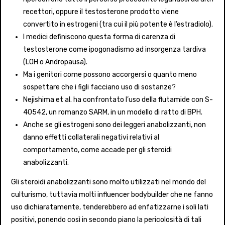
recettori, oppure il testosterone prodotto viene
convertito in estrogeni (tra cui il più potente è l’estradiolo).
I medici definiscono questa forma di carenza di
testosterone come ipogonadismo ad insorgenza tardiva
(LOH o Andropausa).
Ma i genitori come possono accorgersi o quanto meno
sospettare che i figli facciano uso di sostanze?
Nejishima et al. ha confrontato l’uso della flutamide con S-
40542, un romanzo SARM, in un modello di ratto di BPH.
Anche se gli estrogeni sono dei leggeri anabolizzanti, non
danno effetti collaterali negativi relativi al
comportamento, come accade per gli steroidi
anabolizzanti.
Gli steroidi anabolizzanti sono molto utilizzati nel mondo del
culturismo, tuttavia molti influencer bodybuilder che ne fanno
uso dichiaratamente, tenderebbero ad enfatizzarne i soli lati
positivi, ponendo così in secondo piano la pericolosità di tali