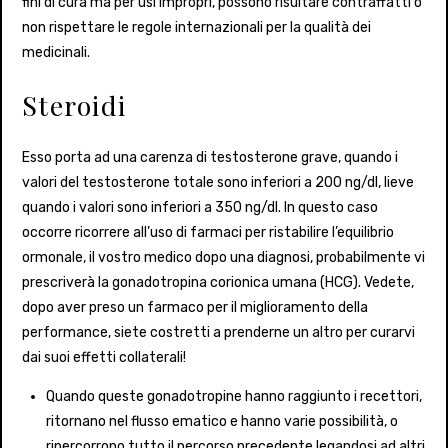
fini di cura ma per usi impropri, possono risultare contraffatti o
non rispettare le regole internazionali per la qualità dei
medicinali.
Steroidi
Esso porta ad una carenza di testosterone grave, quando i
valori del testosterone totale sono inferiori a 200 ng/dl, lieve
quando i valori sono inferiori a 350 ng/dl. In questo caso
occorre ricorrere all’uso di farmaci per ristabilire l’equilibrio
ormonale, il vostro medico dopo una diagnosi, probabilmente vi
prescriverà la gonadotropina corionica umana (HCG). Vedete,
dopo aver preso un farmaco per il miglioramento della
performance, siete costretti a prenderne un altro per curarvi
dai suoi effetti collaterali!
Quando queste gonadotropine hanno raggiunto i recettori,
ritornano nel flusso ematico e hanno varie possibilità, o
ripercorrono tutto il percorso precedente legandosi ad altri