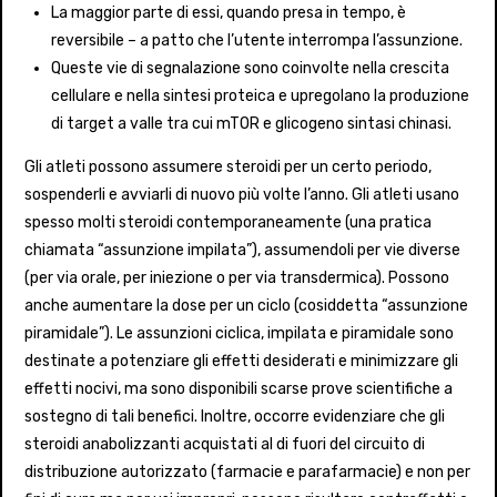
La maggior parte di essi, quando presa in tempo, è
reversibile – a patto che l’utente interrompa l’assunzione.
Queste vie di segnalazione sono coinvolte nella crescita
cellulare e nella sintesi proteica e upregolano la produzione
di target a valle tra cui mTOR e glicogeno sintasi chinasi.
Gli atleti possono assumere steroidi per un certo periodo,
sospenderli e avviarli di nuovo più volte l’anno. Gli atleti usano
spesso molti steroidi contemporaneamente (una pratica
chiamata “assunzione impilata”), assumendoli per vie diverse
(per via orale, per iniezione o per via transdermica). Possono
anche aumentare la dose per un ciclo (cosiddetta “assunzione
piramidale”). Le assunzioni ciclica, impilata e piramidale sono
destinate a potenziare gli effetti desiderati e minimizzare gli
effetti nocivi, ma sono disponibili scarse prove scientifiche a
sostegno di tali benefici. Inoltre, occorre evidenziare che gli
steroidi anabolizzanti acquistati al di fuori del circuito di
distribuzione autorizzato (farmacie e parafarmacie) e non per