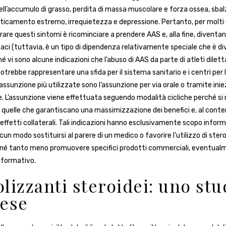
ll’accumulo di grasso, perdita di massa muscolare e forza ossea, sbal
ffaticamento estremo, irrequietezza e depressione. Pertanto, per molti u
are questi sintomi è ricominciare a prendere AAS e, alla fine, diventa
aci (tuttavia, è un tipo di dipendenza relativamente speciale che è div
é vi sono alcune indicazioni che l’abuso di AAS da parte di atleti diletta
trebbe rappresentare una sfida per il sistema sanitario e i centri per
assunzione più utilizzate sono l’assunzione per via orale o tramite ini
. L’assunzione viene effettuata seguendo modalità cicliche perché si r
 quelle che garantiscano una massimizzazione dei benefici e, al cont
 effetti collaterali. Tali indicazioni hanno esclusivamente scopo infor
cun modo sostituirsi al parere di un medico o favorire l’utilizzo di stero
 né tanto meno promuovere specifici prodotti commerciali, eventualm
nformativo.
lizzanti steroidei: uno stu
ese