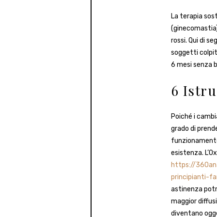
La terapia sost
(ginecomastia)
rossi. Qui di se
soggetti colpit
6 mesi senza be
6 Istr
Poiché i cambia
grado di prend
funzionamento 
esistenza. L’O
https://360an
principianti-
astinenza potr
maggior diffusi
diventano ogget