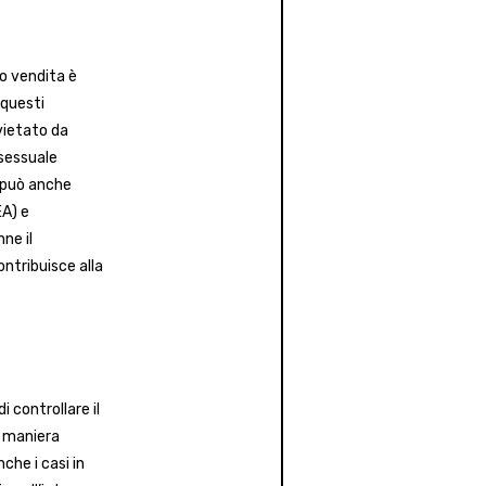
ro vendita è
 questi
vietato da
 sessuale
e può anche
EA) e
ne il
ontribuisce alla
i controllare il
n maniera
che i casi in