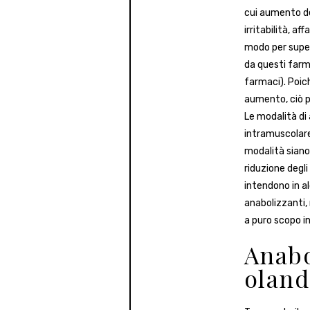
cui aumento de
irritabilità, a
modo per super
da questi farm
farmaci). Poich
aumento, ciò po
Le modalità di 
intramuscolare
modalità siano
riduzione degli
intendono in al
anabolizzanti,
a puro scopo i
Anabo
oland