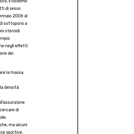
sco, il ciclismo
tti di sesso
gennaio 2006 al
di sottoporsi a
ni steroidi
sempio
he negli effetti
ione dei
are la massa
la densità
all’assunzione
 cercare di
ile.
che, ma alcuni
nce sportive.