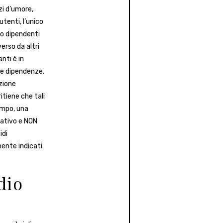
zi d’umore,
tenti, l’unico
no dipendenti
erso da altri
nti è in
 le dipendenze.
ezione
itiene che tali
empo, una
mativo e NON
idi
ente indicati
dio