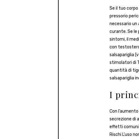
Se il tuo corp
pressorio peric
necessario un 
curante. Se le
sintomi, il me
con testosteron
salsapariglia 
stimolatori di 
quantità di tig
salsapariglia i
I prin
Con l’aumento 
secrezione di 
effetti comuni 
Rischi L’uso no