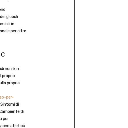
eno
ei globuli
minili in
onale per oltre
ne
di non è in
 proprio
lla propria
so-per-
 Sintomi di
L’ambiente di
i poi
zione atletica