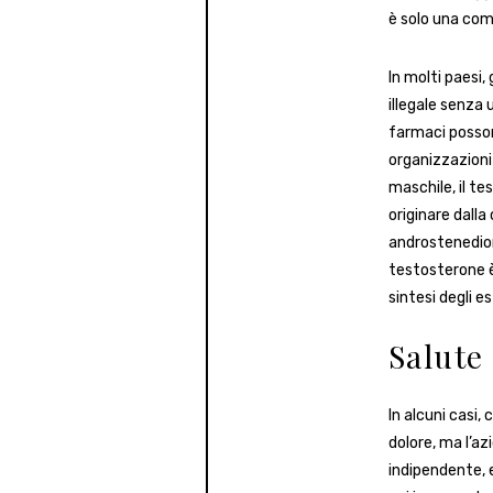
è solo una co
In molti paesi,
illegale senza 
farmaci posson
organizzazioni 
maschile, il te
originare dall
androstenedione
testosterone è 
sintesi degli 
Salute
In alcuni casi, 
dolore, ma l’a
indipendente, e