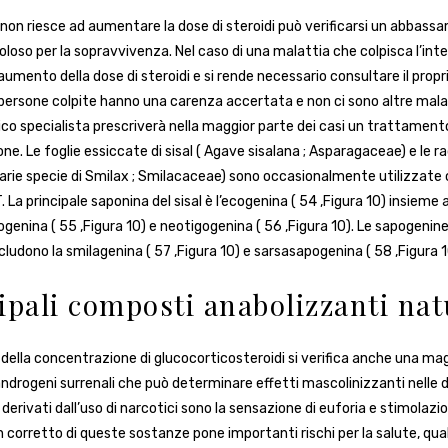
o non riesce ad aumentare la dose di steroidi può verificarsi un abbas
oloso per la sopravvivenza. Nel caso di una malattia che colpisca l’in
aumento della dose di steroidi e si rende necessario consultare il prop
 persone colpite hanno una carenza accertata e non ci sono altre malat
dico specialista prescriverà nella maggior parte dei casi un trattamen
e. Le foglie essiccate di sisal ( Agave sisalana ; Asparagaceae) e le rad
(varie specie di Smilax ; Smilacaceae) sono occasionalmente utilizzat
T. La principale saponina del sisal è l’ecogenina ( 54 ,Figura 10) insieme 
ogenina ( 55 ,Figura 10) e neotigogenina ( 56 ,Figura 10). Le sapogenine
ncludono la smilagenina ( 57 ,Figura 10) e sarsasapogenina ( 58 ,Figura 1
cipali composti anabolizzanti nat
della concentrazione di glucocorticosteroidi si verifica anche una ma
androgeni surrenali che può determinare effetti mascolinizzanti nelle d
derivati dall’uso di narcotici sono la sensazione di euforia e stimolazi
n corretto di queste sostanze pone importanti rischi per la salute, qua