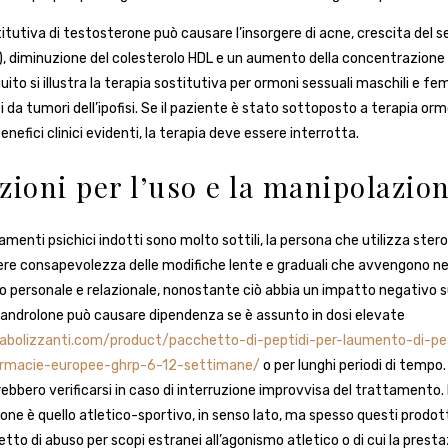
itutiva di testosterone può causare l’insorgere di acne, crescita del s
, diminuzione del colesterolo HDL e un aumento della concentrazione d
guito si illustra la terapia sostitutiva per ormoni sessuali maschili e fem
i da tumori dell’ipofisi. Se il paziente è stato sottoposto a terapia orm
nefici clinici evidenti, la terapia deve essere interrotta.
uzioni per l’uso e la manipolazio
menti psichici indotti sono molto sottili, la persona che utilizza steroi
ere consapevolezza delle modifiche lente e graduali che avvengono nel
personale e relazionale, nonostante ciò abbia un impatto negativo su
xandrolone può causare dipendenza se è assunto in dosi elevate
abolizzanti.com/product/pacchetto-di-peptidi-per-laumento-di-pe
farmacie-europee-ghrp-6-12-settimane/
o per lunghi periodi di tempo.
ebbero verificarsi in caso di interruzione improvvisa del trattamento. 
one è quello atletico-sportivo, in senso lato, ma spesso questi prodott
to di abuso per scopi estranei all’agonismo atletico o di cui la presta