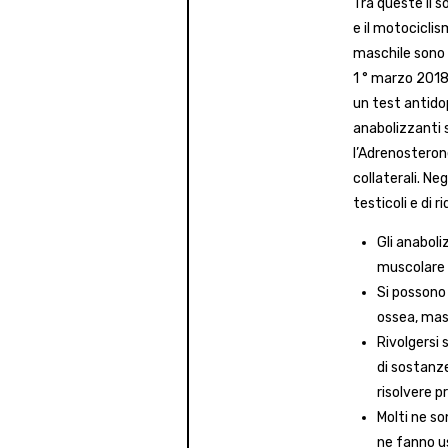
Tra queste il so
e il motociclis
maschile sono r
1 ° marzo 2018.
un test antidop
anabolizzanti 
l’Adrenosterone
collaterali. Neg
testicoli e di 
Gli anabol
muscolare e
Si possono
ossea, mass
Rivolgersi 
di sostanze
risolvere p
Molti ne s
ne fanno us