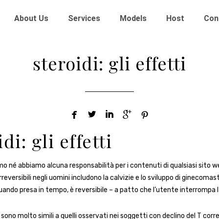
About Us
Services
Models
Host
Con
steroidi: gli effetti





di: gli effetti
o né abbiamo alcuna responsabilità per i contenuti di qualsiasi sito web
eversibili negli uomini includono la calvizie e lo sviluppo di ginecomas
quando presa in tempo, è reversibile – a patto che l’utente interrompa 
sono molto simili a quelli osservati nei soggetti con declino del T correl