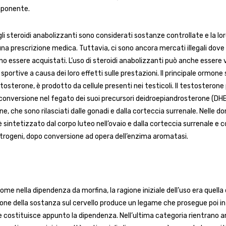
mponente.
 gli steroidi anabolizzanti sono considerati sostanze controllate e la lo
una prescrizione medica. Tuttavia, ci sono ancora mercati illegali dove
o essere acquistati. L’uso di steroidi anabolizzanti può anche essere 
sportive a causa dei loro effetti sulle prestazioni. Il principale ormone
stosterone, è prodotto da cellule presenti nei testicoli. Il testosteron
a conversione nel fegato dei suoi precursori deidroepiandrosterone (DH
, che sono rilasciati dalle gonadi e dalla corteccia surrenale. Nelle don
sintetizzato dal corpo luteo nell’ovaio e dalla corteccia surrenale e c
estrogeni, dopo conversione ad opera dell’enzima aromatasi.
come nella dipendenza da morfina, la ragione iniziale dell’uso era quella d
zione della sostanza sul cervello produce un legame che prosegue poi i
 costituisce appunto la dipendenza. Nell’ultima categoria rientrano an