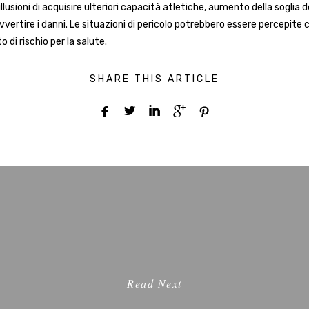
, illusioni di acquisire ulteriori capacità atletiche, aumento della soglia d
vvertire i danni. Le situazioni di pericolo potrebbero essere percepite
di rischio per la salute.
SHARE THIS ARTICLE





Read Next