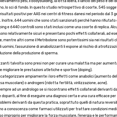
llevamento pesi, il bodybuilding, la lotta libera, il lancio del peso e del di
mo, lo sci di fondo. In questo studio retrospettivo di coorte, 545 sogge
isultati positivi per AAS nei centri di fitness danesi nel periodo dal 3 
 Inoltre, 644 uomini che sono stati sanzionati perché hanno rifiutato 
ing e 6440 controlli sono stati inclusi come una coorte di replica. Alcu
sono relativamente sicuri e presentano pochi effetti collaterali, ad e
, mentre altri come il Metribolone sono potentissimi sia nei risultati c
li uomini, l’assunzione di anabolizzanti li espone al rischio di atrofizzaz
riduzione della produzione di sperma.
izzanti talvolta sono presi non per curare una malattia ma per aument
 migliorare le prestazioni atletiche e sportive (doping).
 categorizzare ampiamente i loro effetti come anabolici (aumento del
a muscolare) o androgeni (ridotta fertilità, virilizzazione, acne).
sempre ad un andrologo se si riscontrano effetti collaterali derivanti d
 dopanti, al fine di eseguire una diagnosi certa e una cura efficace per
roblemi derivanti da questa pratica, soprattuto quelli di natura reversib
ono a conoscenza come farmaci utilizzati per trattare condizioni medi
o improprio per migliorare la forza muscolare, l’energia e le performa