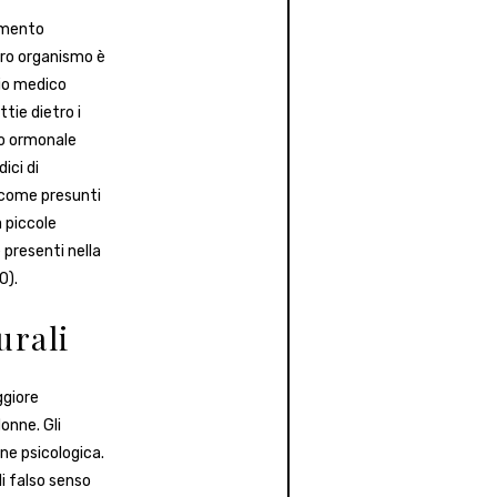
samento
tero organismo è
rio medico
tie dietro i
to ormonale
ici di
e come presunti
a piccole
 presenti nella
0).
urali
ggiore
onne. Gli
one psicologica.
li falso senso