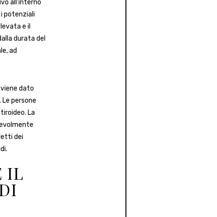
vo all’interno
i potenziali
levata e il
alla durata del
le, ad
e viene dato
. Le persone
tiroideo. La
tevolmente
fetti dei
di.
 IL
DI