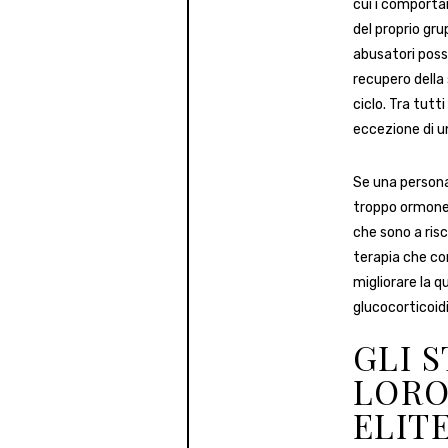
cui i comportam
del proprio gru
abusatori posso
recupero della
ciclo. Tra tutt
eccezione di un
Se una persona 
troppo ormone 
che sono a risc
terapia che c
migliorare la qu
glucocorticoidi
GLI 
LORO
ELITE