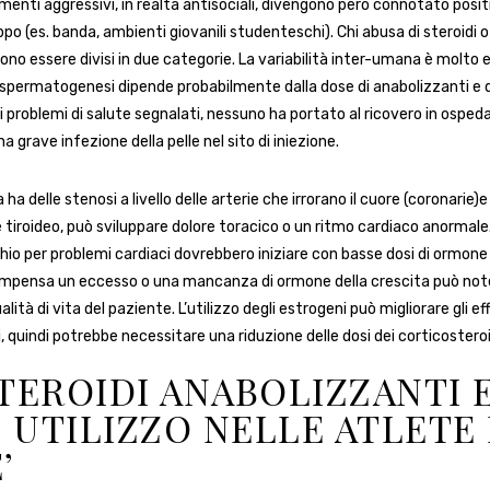
enti aggressivi, in realtà antisociali, divengono però connotato positi
ppo (es. banda, ambienti giovanili studenteschi). Chi abusa di steroidi o 
no essere divisi in due categorie. La variabilità inter-umana è molto e
 spermatogenesi dipende probabilmente dalla dose di anabolizzanti e d
i i problemi di salute segnalati, nessuno ha portato al ricovero in ospeda
a grave infezione della pelle nel sito di iniezione.
ha delle stenosi a livello delle arterie che irrorano il cuore (coronarie)
tiroideo, può sviluppare dolore toracico o un ritmo cardiaco anormale
hio per problemi cardiaci dovrebbero iniziare con basse dosi di ormone 
ompensa un eccesso o una mancanza di ormone della crescita può no
alità di vita del paziente. L’utilizzo degli estrogeni può migliorare gli ef
, quindi potrebbe necessitare una riduzione delle dosi dei corticosteroi
STEROIDI ANABOLIZZANTI E
 UTILIZZO NELLE ATLETE 
’