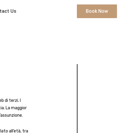
tact Us
Book Now
 di terzi. I
tia. La maggior
l’assunzione.
ato all’età, tra