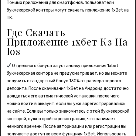
Помимо приложения для смартфонов, пользователи
букмекерской конторы могут скачать приложение 1xBet на
ПК.
Где Скачать
Приложение 1хбет Кз На
Ios
Отдельного бонуса за установку приложения 1xbet
букмекерская контора не предусматривает, но вы можете
получить стандартный бонус 130% от размера первого
депозита. После скачивания 1xBet на Андроид достаточно
дождаться его автоматической установки, после чего
можно войти в аккаунт, если вы уже зарегистрировались
на сайте. Если вы только знакомитесь с этой букмекерской
конторой, нужно пройти регистрацию, что занимает
немного времени. После авторизации или регистрации вы
получаете доступ ко всем функциям 1xBet. Использовать