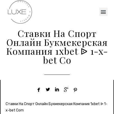
Ставки На Спорт
Онлайн Букмекерская
Компания 1xbet ᐉ 1-x-
bet Co





Ставки На Спорт Онлайн Букмекерская Компания 1xbet ᐉ 1-
x-bet Com