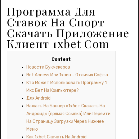
Программа Для
Ставок На Спорт
Скачать Приложение
Клиент 1xbet Com
Content
Новости Букмекеров
Bet Access Или 1хвин – Отличия Софта
Кто Может Использовать Программу 1
Икс Бет На Компьютере?
Для Android
Нажать На Баннер «1хбет Скачать На
Андроид» (прямая Ссылка) Или Перейти
На Страницу Загрузки Через Нижнее
Меню
Как 1xbet Скачать На Android