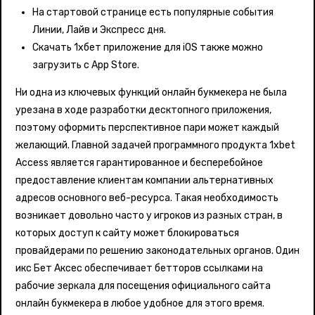
На стартовой странице есть популярные события
Линии, Лайв и Экспресс дня.
Скачать 1хбет приложение для iOS также можно
загрузить с App Store.
Ни одна из ключевых функций онлайн букмекера не была
урезана в ходе разработки десктопного приложения,
поэтому оформить перспективное пари может каждый
желающий. Главной задачей программного продукта 1xbet
Access является гарантированное и бесперебойное
предоставление клиентам компании альтернативных
адресов основного веб-ресурса. Такая необходимость
возникает довольно часто у игроков из разных стран, в
которых доступ к сайту может блокироваться
провайдерами по решению законодательных органов. Один
икс Бет Аксес обеспечивает бетторов ссылками на
рабочие зеркала для посещения официального сайта
онлайн букмекера в любое удобное для этого время.