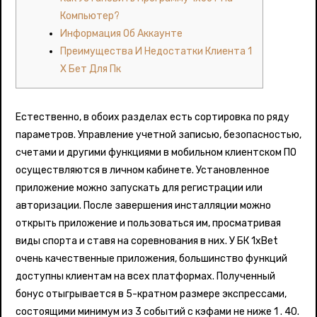
Компьютер?
Информация Об Аккаунте
Преимущества И Недостатки Клиента 1
Х Бет Для Пк
Естественно, в обоих разделах есть сортировка по ряду
параметров. Управление учетной записью, безопасностью,
счетами и другими функциями в мобильном клиентском ПО
осуществляются в личном кабинете. Установленное
приложение можно запускать для регистрации или
авторизации. После завершения инсталляции можно
открыть приложение и пользоваться им, просматривая
виды спорта и ставя на соревнования в них. У БК 1xBet
очень качественные приложения, большинство функций
доступны клиентам на всех платформах. Полученный
бонус отыгрывается в 5-кратном размере экспрессами,
состоящими минимум из 3 событий с кэфами не ниже 1 . 40.