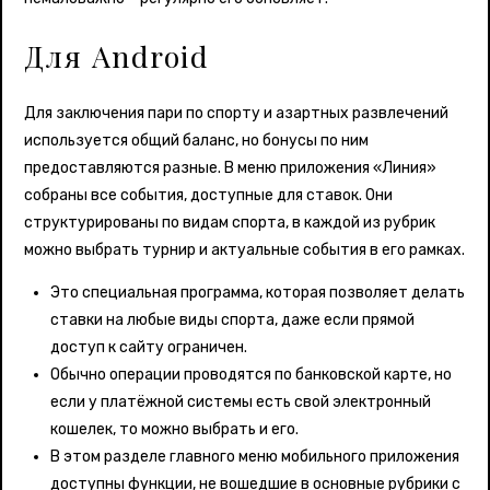
Для Android
Для заключения пари по спорту и азартных развлечений
используется общий баланс, но бонусы по ним
предоставляются разные. В меню приложения «Линия»
собраны все события, доступные для ставок. Они
структурированы по видам спорта, в каждой из рубрик
можно выбрать турнир и актуальные события в его рамках.
Это специальная программа, которая позволяет делать
ставки на любые виды спорта, даже если прямой
доступ к сайту ограничен.
Обычно операции проводятся по банковской карте, но
если у платёжной системы есть свой электронный
кошелек, то можно выбрать и его.
В этом разделе главного меню мобильного приложения
доступны функции, не вошедшие в основные рубрики с