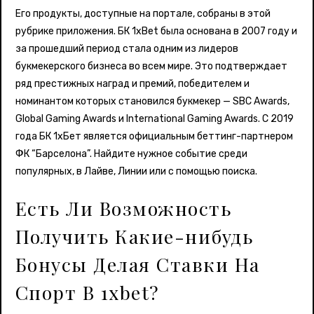
Его продукты, доступные на портале, собраны в этой
рубрике приложения. БК 1xBet была основана в 2007 году и
за прошедший период стала одним из лидеров
букмекерского бизнеса во всем мире. Это подтверждает
ряд престижных наград и премий, победителем и
номинантом которых становился букмекер — SBC Awards,
Global Gaming Awards и International Gaming Awards. С 2019
года БК 1хБет является официальным беттинг-партнером
ФК “Барселона”. Найдите нужное событие среди
популярных, в Лайве, Линии или с помощью поиска.
Есть Ли Возможность
Получить Какие-нибудь
Бонусы Делая Ставки На
Спорт В 1xbet?