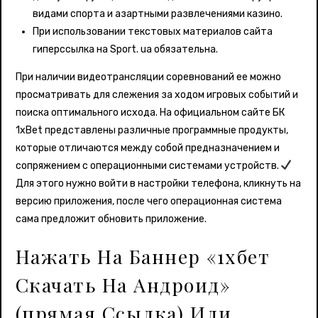
видами спорта и азартными развлечениями казино.
При использовании текстовых материалов сайта
гиперссылка на Sport. ua обязательна.
При наличии видеотрансляции соревнований ее можно
просматривать для слежения за ходом игровых событий и
поиска оптимального исхода. На официальном сайте БК
1xBet представлены различные программные продукты,
которые отличаются между собой предназначением и
сопряжением с операционными системами устройств.
Для этого нужно войти в настройки телефона, кликнуть на
версию приложения, после чего операционная система
сама предложит обновить приложение.
Нажать На Баннер «1хбет
Скачать На Андроид»
(прямая Ссылка) Или