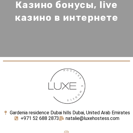
Казино бонусы, live
казино в интернете
Gardenia residence Dubai hills Dubai, United Arab Emirates
+971 52 688 2873
natalie@luxehostess.com