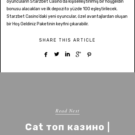
oyuncuların Starzbet Casino’da kişiselleştirilmiş bir hoşgeldin
bonusu alacakları ve ilk depozito yüzde 100 eşleştirilecek.
Starzbet Casino’daki yeni oyuncular, özel avantajlardan oluşan
bir Hoş Geldiniz Paketinin keyfini çıkarabilir.
SHARE THIS ARTICLE





Read Next
Cat топ казино |