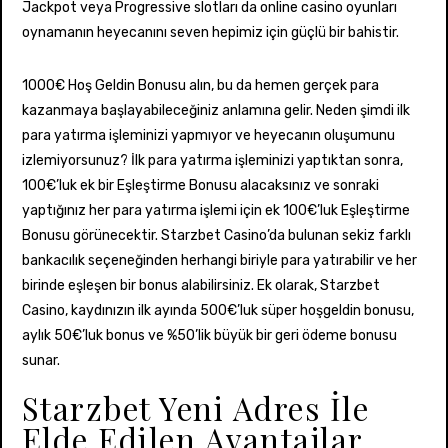
Jackpot veya Progressive slotları da online casino oyunları
oynamanın heyecanını seven hepimiz için güçlü bir bahistir.
1000€ Hoş Geldin Bonusu alın, bu da hemen gerçek para
kazanmaya başlayabileceğiniz anlamına gelir. Neden şimdi ilk
para yatırma işleminizi yapmıyor ve heyecanın oluşumunu
izlemiyorsunuz? İlk para yatırma işleminizi yaptıktan sonra,
100€’luk ek bir Eşleştirme Bonusu alacaksınız ve sonraki
yaptığınız her para yatırma işlemi için ek 100€’luk Eşleştirme
Bonusu görünecektir. Starzbet Casino’da bulunan sekiz farklı
bankacılık seçeneğinden herhangi biriyle para yatırabilir ve her
birinde eşleşen bir bonus alabilirsiniz. Ek olarak, Starzbet
Casino, kaydınızın ilk ayında 500€’luk süper hoşgeldin bonusu,
aylık 50€’luk bonus ve %50’lik büyük bir geri ödeme bonusu
sunar.
Starzbet Yeni Adres İle
Elde Edilen Avantajlar