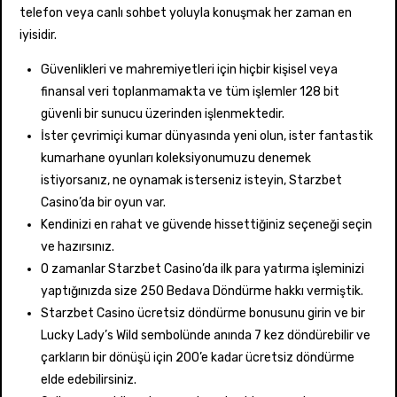
telefon veya canlı sohbet yoluyla konuşmak her zaman en
iyisidir.
Güvenlikleri ve mahremiyetleri için hiçbir kişisel veya
finansal veri toplanmamakta ve tüm işlemler 128 bit
güvenli bir sunucu üzerinden işlenmektedir.
İster çevrimiçi kumar dünyasında yeni olun, ister fantastik
kumarhane oyunları koleksiyonumuzu denemek
istiyorsanız, ne oynamak isterseniz isteyin, Starzbet
Casino’da bir oyun var.
Kendinizi en rahat ve güvende hissettiğiniz seçeneği seçin
ve hazırsınız.
O zamanlar Starzbet Casino’da ilk para yatırma işleminizi
yaptığınızda size 250 Bedava Döndürme hakkı vermiştik.
Starzbet Casino ücretsiz döndürme bonusunu girin ve bir
Lucky Lady’s Wild sembolünde anında 7 kez döndürebilir ve
çarkların bir dönüşü için 200’e kadar ücretsiz döndürme
elde edebilirsiniz.