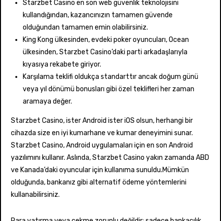
Starzbet Casino en son web güvenlik teknolojisini
kullandığından, kazancınızın tamamen güvende
olduğundan tamamen emin olabilirsiniz.
King Kong ülkesinden, evdeki poker oyuncuları, Ocean
ülkesinden, Starzbet Casino’daki parti arkadaşlarıyla
kıyasıya rekabete giriyor.
Karşılama teklifi oldukça standarttır ancak doğum günü
veya yıl dönümü bonusları gibi özel teklifleri her zaman
aramaya değer.
Starzbet Casino, ister Android ister iOS olsun, herhangi bir
cihazda size en iyi kumarhane ve kumar deneyimini sunar.
Starzbet Casino, Android uygulamaları için en son Android
yazılımını kullanır. Aslında, Starzbet Casino yakın zamanda ABD
ve Kanada’daki oyuncular için kullanıma sunuldu.Mümkün
olduğunda, bankanız gibi alternatif ödeme yöntemlerini
kullanabilirsiniz.
Para yatırma veya çekme zorunlu değildir; sadece bankacılık