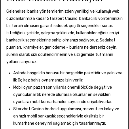
Geleneksel banka yöntemlerimizden yenilikçi ve kullanışlı web
cüzdanlarımıza kadar Starzbet Casino, bankacılık yönteminizin
bir tercih olmasını garanti edecek çeşitli seçenekler sunar.
İstediğiniz şekilde, çalışma şeklinizde, kullanabileceğiniz en iyi
bankacılık seçeneklerine sahip olmanızı sağlıyoruz. Sadakat
puanları, ikramiyeler, geri ödeme – bunlara ne derseniz deyin,
sürekli olarak sizi ödüllendirmenin ve sizi gemide tutmanın
yollarını arıyoruz.
Aslında hoşgeldin bonusu bir hoşgeldin paketidir ve yalnızca
ilk üç kez bahis oynamanıza izin verilir.
Mobil oyun pazarı son yıllarda önemli ölçüde değişti ve
oyuncular artık nerede olurlarsa olsunlar en sevdikleri
oyunlara mobil kumarhaneler sayesinde erişebiliyorlar.
Starzbet Casino Android uygulaması, mevcut en kolay ve
en hızlı mobil bankacılık seçenekleriyle eksiksiz bir
kumarhane deneyimi sağlamak için tasarlanmıştır.