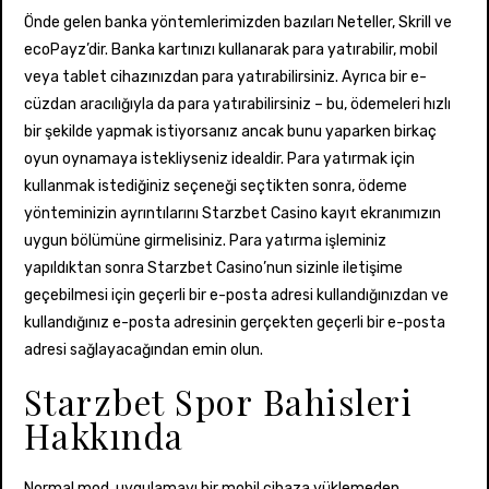
Önde gelen banka yöntemlerimizden bazıları Neteller, Skrill ve
ecoPayz’dir. Banka kartınızı kullanarak para yatırabilir, mobil
veya tablet cihazınızdan para yatırabilirsiniz. Ayrıca bir e-
cüzdan aracılığıyla da para yatırabilirsiniz – bu, ödemeleri hızlı
bir şekilde yapmak istiyorsanız ancak bunu yaparken birkaç
oyun oynamaya istekliyseniz idealdir. Para yatırmak için
kullanmak istediğiniz seçeneği seçtikten sonra, ödeme
yönteminizin ayrıntılarını Starzbet Casino kayıt ekranımızın
uygun bölümüne girmelisiniz. Para yatırma işleminiz
yapıldıktan sonra Starzbet Casino’nun sizinle iletişime
geçebilmesi için geçerli bir e-posta adresi kullandığınızdan ve
kullandığınız e-posta adresinin gerçekten geçerli bir e-posta
adresi sağlayacağından emin olun.
Starzbet Spor Bahisleri
Hakkında
Normal mod, uygulamayı bir mobil cihaza yüklemeden