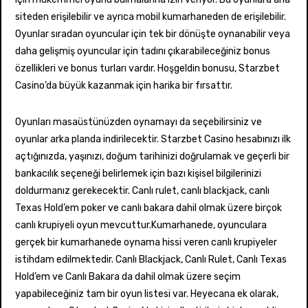
siteden erişilebilir ve ayrıca mobil kumarhaneden de erişilebilir.
Oyunlar sıradan oyuncular için tek bir dönüşte oynanabilir veya
daha gelişmiş oyuncular için tadını çıkarabileceğiniz bonus
özellikleri ve bonus turları vardır. Hoşgeldin bonusu, Starzbet
Casino’da büyük kazanmak için harika bir fırsattır.
Oyunları masaüstünüzden oynamayı da seçebilirsiniz ve
oyunlar arka planda indirilecektir. Starzbet Casino hesabınızı ilk
açtığınızda, yaşınızı, doğum tarihinizi doğrulamak ve geçerli bir
bankacılık seçeneği belirlemek için bazı kişisel bilgilerinizi
doldurmanız gerekecektir. Canlı rulet, canlı blackjack, canlı
Texas Hold’em poker ve canlı bakara dahil olmak üzere birçok
canlı krupiyeli oyun mevcuttur.Kumarhanede, oyunculara
gerçek bir kumarhanede oynama hissi veren canlı krupiyeler
istihdam edilmektedir. Canlı Blackjack, Canlı Rulet, Canlı Texas
Hold’em ve Canlı Bakara da dahil olmak üzere seçim
yapabileceğiniz tam bir oyun listesi var. Heyecana ek olarak,