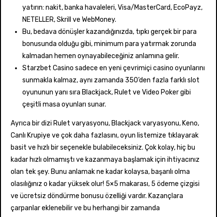
yatırın: nakit, banka havaleleri, Visa/MasterCard, EcoPayz,
NETELLER, Skrill ve WebMoney.
Bu, bedava dönüşler kazandığınızda, tıpkı gerçek bir para
bonusunda olduğu gibi, minimum para yatırmak zorunda
kalmadan hemen oynayabileceğiniz anlamına gelir.
Starzbet Casino sadece en yeni çevrimiçi casino oyunlarını
sunmakla kalmaz, aynı zamanda 350’den fazla farklı slot
oyununun yanı sıra Blackjack, Rulet ve Video Poker gibi
çeşitli masa oyunları sunar.
Ayrıca bir dizi Rulet varyasyonu, Blackjack varyasyonu, Keno,
Canlı Krupiye ve çok daha fazlasını, oyun listemize tıklayarak
basit ve hızlı bir seçenekle bulabileceksiniz. Çok kolay, hiç bu
kadar hızlı olmamıştı ve kazanmaya başlamak için ihtiyacınız
olan tek şey. Bunu anlamak ne kadar kolaysa, başarılı olma
olasılığınız o kadar yüksek olur! 5×5 makarası, 5 ödeme çizgisi
ve ücretsiz döndürme bonusu özelliği vardır. Kazançlara
çarpanlar eklenebilir ve bu herhangi bir zamanda