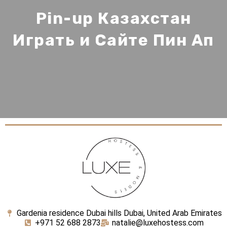
Pin-up Казахстан
Играть и Сайте Пин Ап
Gardenia residence Dubai hills Dubai, United Arab Emirates
+971 52 688 2873
natalie@luxehostess.com