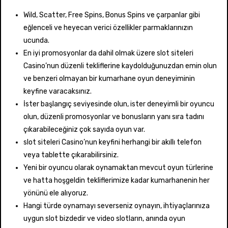
Wild, Scatter, Free Spins, Bonus Spins ve çarpanlar gibi
eğlenceli ve heyecan verici özellikler parmaklarınızın
ucunda.
En iyi promosyonlar da dahil olmak üzere slot siteleri
Casino’nun düzenli tekliflerine kaydolduğunuzdan emin olun
ve benzeri olmayan bir kumarhane oyun deneyiminin
keyfine varacaksınız.
İster başlangıç seviyesinde olun, ister deneyimli bir oyuncu
olun, düzenli promosyonlar ve bonusların yanı sıra tadını
çıkarabileceğiniz çok sayıda oyun var.
slot siteleri Casino’nun keyfini herhangi bir akıllı telefon
veya tablette çıkarabilirsiniz.
Yeni bir oyuncu olarak oynamaktan mevcut oyun türlerine
ve hatta hoşgeldin tekliflerimize kadar kumarhanenin her
yönünü ele alıyoruz.
Hangi türde oynamayı severseniz oynayın, ihtiyaçlarınıza
uygun slot bizdedir ve video slotların, anında oyun