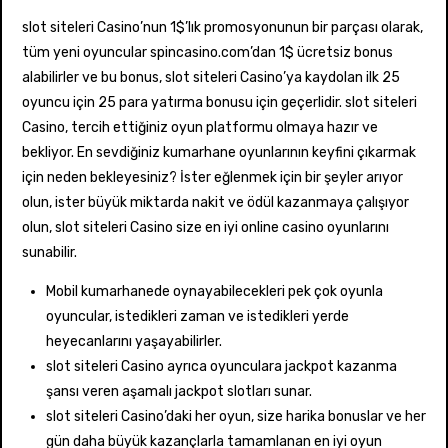
slot siteleri Casino’nun 1$’lık promosyonunun bir parçası olarak,
tüm yeni oyuncular spincasino.com’dan 1$ ücretsiz bonus
alabilirler ve bu bonus, slot siteleri Casino’ya kaydolan ilk 25
oyuncu için 25 para yatırma bonusu için geçerlidir. slot siteleri
Casino, tercih ettiğiniz oyun platformu olmaya hazır ve
bekliyor. En sevdiğiniz kumarhane oyunlarının keyfini çıkarmak
için neden bekleyesiniz? İster eğlenmek için bir şeyler arıyor
olun, ister büyük miktarda nakit ve ödül kazanmaya çalışıyor
olun, slot siteleri Casino size en iyi online casino oyunlarını
sunabilir.
Mobil kumarhanede oynayabilecekleri pek çok oyunla
oyuncular, istedikleri zaman ve istedikleri yerde
heyecanlarını yaşayabilirler.
slot siteleri Casino ayrıca oyunculara jackpot kazanma
şansı veren aşamalı jackpot slotları sunar.
slot siteleri Casino’daki her oyun, size harika bonuslar ve her
gün daha büyük kazançlarla tamamlanan en iyi oyun