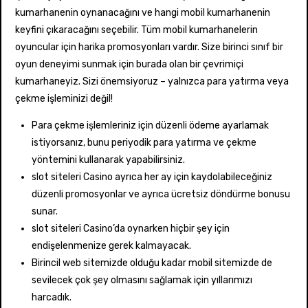
kumarhanenin oynanacağını ve hangi mobil kumarhanenin
keyfini çıkaracağını seçebilir. Tüm mobil kumarhanelerin
oyuncular için harika promosyonları vardır. Size birinci sınıf bir
oyun deneyimi sunmak için burada olan bir çevrimiçi
kumarhaneyiz. Sizi önemsiyoruz – yalnızca para yatırma veya
çekme işleminizi değil!
Para çekme işlemleriniz için düzenli ödeme ayarlamak
istiyorsanız, bunu periyodik para yatırma ve çekme
yöntemini kullanarak yapabilirsiniz.
slot siteleri Casino ayrıca her ay için kaydolabileceğiniz
düzenli promosyonlar ve ayrıca ücretsiz döndürme bonusu
sunar.
slot siteleri Casino’da oynarken hiçbir şey için
endişelenmenize gerek kalmayacak.
Birincil web sitemizde olduğu kadar mobil sitemizde de
sevilecek çok şey olmasını sağlamak için yıllarımızı
harcadık.