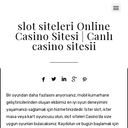
slot siteleri Online
Casino Sitesi | Canlı
casino sitesii





Bir oyundan daha fazlasını arıyorsanız, mobil kumarhane
geliştiricilerinden oluşan ekibimiz en iyi oyun deneyimini
yaşamanızı sağlamak için hizmetinizdedir. İster slot, ister
masa veya kart oyuncusu olun, slot siteleri Casino’da size
uygun oyunları bulacaksınız. Kaydolun ve bugün başlamak için