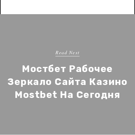
Read Next
Мостбет Рабочее
Зеркало Сайта Казино
Mostbet На Сегодня