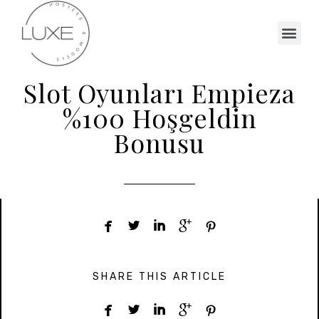
Slot Oyunları Empieza
%100 Hoşgeldin
Bonusu





SHARE THIS ARTICLE




