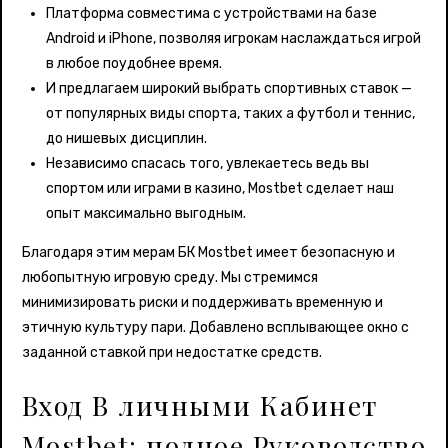
Платформа совместима с устройствами на базе
Android и iPhone, позволяя игрокам наслаждаться игрой
в любое поудобнее время.
И предлагаем широкий выбрать спортивных ставок —
от популярных виды спорта, таких а футбол и теннис,
до нишевых дисциплин.
Независимо спасась того, увлекаетесь ведь вы
спортом или играми в казино, Mostbet сделает наш
опыт максимально выгодным.
Благодаря этим мерам БК Mostbet имеет безопасную и
любопытную игровую среду. Мы стремимся
минимизировать риски и поддерживать временную и
этичную культуру пари. Добавлено всплывающее окно с
заданной ставкой при недостатке средств.
Вход В личными Кабинет
Mostbet: полное Руководство