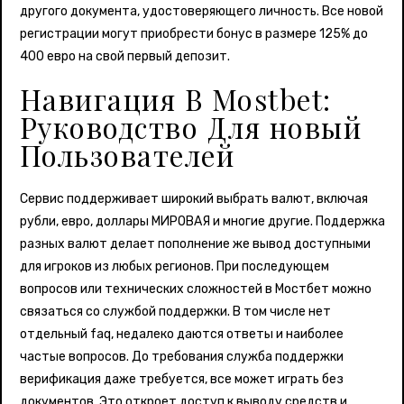
другого документа, удостоверяющего личность. Все новой
регистрации могут приобрести бонус в размере 125% до
400 евро на свой первый депозит.
Навигация В Mostbet:
Руководство Для новый
Пользователей
Сервис поддерживает широкий выбрать валют, включая
рубли, евро, доллары МИРОВАЯ и многие другие. Поддержка
разных валют делает пополнение же вывод доступными
для игроков из любых регионов. При последующем
вопросов или технических сложностей в Мостбет можно
связаться со службой поддержки. В том числе нет
отдельный faq, недалеко даются ответы и наиболее
частые вопросов. До требования служба поддержки
верификация даже требуется, все может играть без
документов. Это откроет доступ к выводу средств и