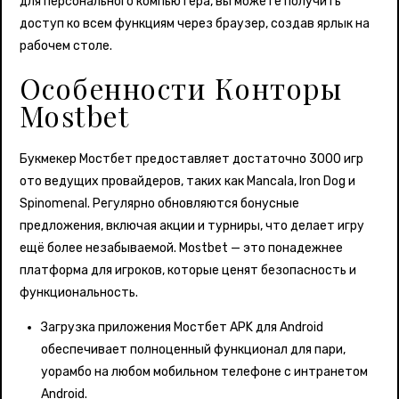
для персонального компьютера, вы можете получить
доступ ко всем функциям через браузер, создав ярлык на
рабочем столе.
Особенности Конторы
Mostbet
Букмекер Мостбет предоставляет достаточно 3000 игр
ото ведущих провайдеров, таких как Mancala, Iron Dog и
Spinomenal. Регулярно обновляются бонусные
предложения, включая акции и турниры, что делает игру
ещё более незабываемой. Mostbet — это понадежнее
платформа для игроков, которые ценят безопасность и
функциональность.
Загрузка приложения Мостбет APK для Android
обеспечивает полноценный функционал для пари,
уорамбо на любом мобильном телефоне с интранетом
Android.