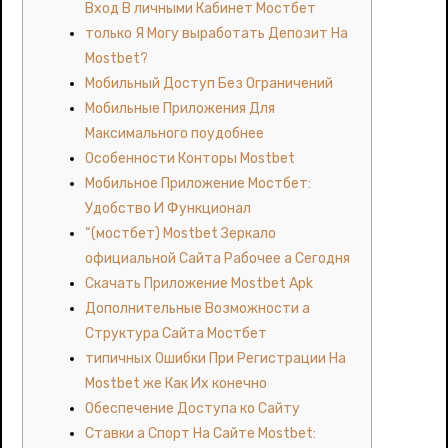
Вход В личными Кабинет Мостбет
только Я Могу выработать Депозит На
Mostbet?
Мобильный Доступ Без Ограничений
Мобильные Приложения Для
Максимального поудобнее
Особенности Конторы Mostbet
Мобильное Приложение Мостбет:
Удобство И Функционал
“(мостбет) Mostbet Зеркало
официальной Сайта Рабочее а Сегодня
Скачать Приложение Mostbet Apk
Дополнительные Возможности а
Структура Сайта Мостбет
типичных Ошибки При Регистрации На
Mostbet же Как Их конечно
Обеспечение Доступа ко Сайту
Ставки а Спорт На Сайте Mostbet: