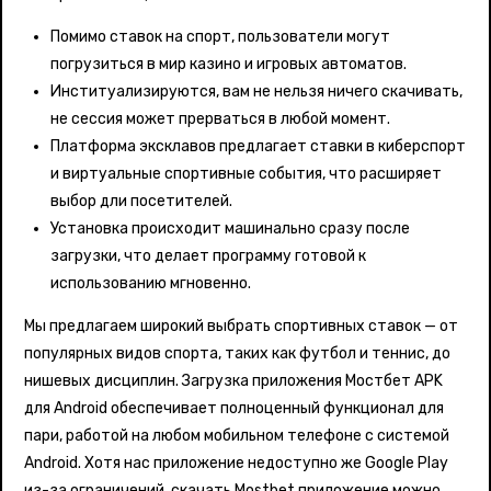
Помимо ставок на спорт, пользователи могут
погрузиться в мир казино и игровых автоматов.
Институализируются, вам не нельзя ничего скачивать,
не сессия может прерваться в любой момент.
Платформа эксклавов предлагает ставки в киберспорт
и виртуальные спортивные события, что расширяет
выбор дли посетителей.
Установка происходит машинально сразу после
загрузки, что делает программу готовой к
использованию мгновенно.
Мы предлагаем широкий выбрать спортивных ставок — от
популярных видов спорта, таких как футбол и теннис, до
нишевых дисциплин. Загрузка приложения Мостбет APK
для Android обеспечивает полноценный функционал для
пари, работой на любом мобильном телефоне с системой
Android. Хотя нас приложение недоступно же Google Play
из-за ограничений, скачать Mostbet приложение можно