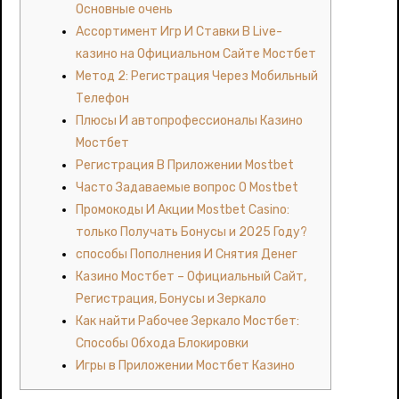
Основные очень
Ассортимент Игр И Ставки В Live-
казино на Официальном Сайте Мостбет
Метод 2: Регистрация Через Мобильный
Телефон
Плюсы И автопрофессионалы Казино
Мостбет
Регистрация В Приложении Mostbet
Часто Задаваемые вопрос О Mostbet
Промокоды И Акции Mostbet Casino:
только Получать Бонусы и 2025 Году?
способы Пополнения И Снятия Денег
Казино Мостбет – Официальный Сайт,
Регистрация, Бонусы и Зеркало
Как найти Рабочее Зеркало Мостбет:
Способы Обхода Блокировки
Игры в Приложении Мостбет Казино