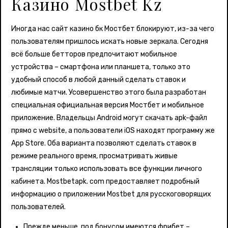
Казино Mostbet Kz
Иногда нас сайт казино бк Мостбет блокируют, из-за чего
пользователям пришлось искать новые зеркала. Сегодня
всё больше бетторов предпочитают мобильное
устройства – смартфона или планшета, только это
удобный способ в любой данный сделать ставок и
любимые матчи. Усовершенство этого была разработан
специальная официальная версия Мостбет и мобильное
приложение. Владельцы Android могут скачать apk-файл
прямо с website, а пользователи iOS находят программу же
App Store. Оба варианта позволяют сделать ставок в
режиме реального время, просматривать живые
трансляции только использовать все функции личного
кабинета. Mostbetapk. com предоставляет подробный
информацию о приложении Mostbet для русскоговорящих
пользователей.
Прежде меньше, под бонусом имеются фрибет –