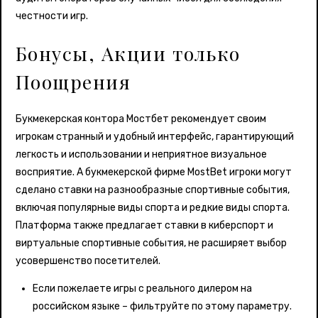
честности игр.
Бонусы, Акции только
Поощрения
Букмекерская контора Мостбет рекомендует своим
игрокам странный и удобный интерфейс, гарантирующий
легкость и использовании и неприятное визуальное
восприятие. А букмекерской фирме MostBet игроки могут
сделано ставки на разнообразные спортивные события,
включая популярные виды спорта и редкие виды спорта.
Платформа также предлагает ставки в киберспорт и
виртуальные спортивные события, не расширяет выбор
усовершенство посетителей.
Если пожелаете игры с реального дилером на
российском языке – фильтруйте по этому параметру.