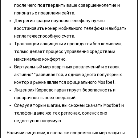
после чего подтвердить ваше совершеннолетие и
признать с правилами сайта.
Для регистрации ноунсом телефону нужно
восстановить номер мобильного телефона и выбрать
неплатежеспособную счета.
Транзакции защищены и проводятся без комиссии,
только делает процесс управления средствами
максимально комфортно.
Виртуальный мир азартных развлечений и ставок
активно” “развивается, и одной одного популярных
контор а рынке является официального Mostbet.
Лицензия Кюрасао гарантирует безопасность и
прозрачность всех операций.
Следуя вторым шагам, вы сможем скачать Mostbet и
телефон даже же тех регионах, соленск оно
недоступно напрямую.
Наличии лицензии, к снова же современных мер защиты