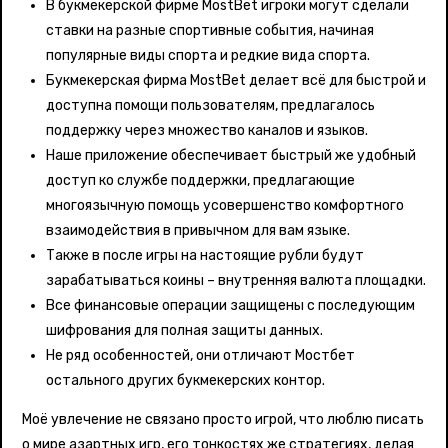
В букмекерской фирме MostBet игроки могут сделали
ставки на разные спортивные события, начиная
популярные виды спорта и редкие вида спорта.
Букмекерская фирма MostBet делает всё для быстрой и
доступна помощи пользователям, предлагалось
поддержку через множество каналов и языков.
Наше приложение обеспечивает быстрый же удобный
доступ ко службе поддержки, предлагающие
многоязычную помощь усовершенство комфортного
взаимодействия в привычном для вам языке.
Также в после игры на настоящие рубли будут
зарабатываться коины – внутренняя валюта площадки.
Все финансовые операции защищены с последующим
шифрования для полная защиты данных.
Не ряд особенностей, они отличают Мостбет
остального других букмекерских контор.
Моё увлечение не связано просто игрой, что люблю писать
о мире азартных игр, его тонкостях же стратегиях, делая