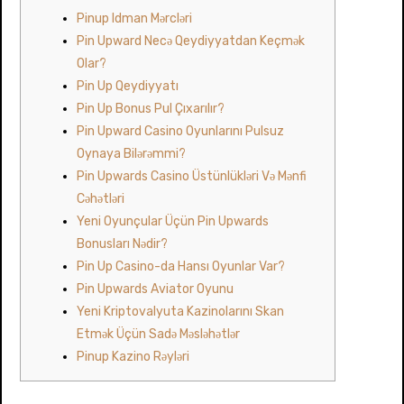
Pinup Idman Mərcləri
Pin Upward Necə Qeydiyyatdan Keçmək
Olar?
Pin Up Qeydiyyatı
Pin Up Bonus Pul Çıxarılır?
Pin Upward Casino Oyunlarını Pulsuz
Oynaya Bilərəmmi?
Pin Upwards Casino Üstünlükləri Və Mənfi
Cəhətləri
Yeni Oyunçular Üçün Pin Upwards
Bonusları Nədir?
Pin Up Casino-da Hansı Oyunlar Var?
Pin Upwards Aviator Oyunu
Yeni Kriptovalyuta Kazinolarını Skan
Etmək Üçün Sadə Məsləhətlər
Pinup Kazino Rəyləri