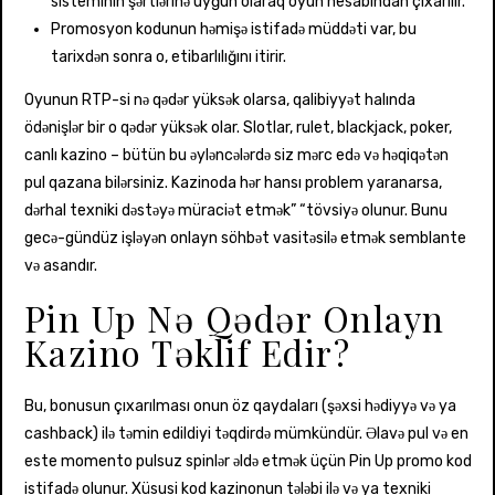
sisteminin şərtlərinə uyğun olaraq oyun hesabından çıxarılır.
Promosyon kodunun həmişə istifadə müddəti var, bu
tarixdən sonra o, etibarlılığını itirir.
Oyunun RTP-si nə qədər yüksək olarsa, qalibiyyət halında
ödənişlər bir o qədər yüksək olar. Slotlar, rulet, blackjack, poker,
canlı kazino – bütün bu əyləncələrdə siz mərc edə və həqiqətən
pul qazana bilərsiniz. Kazinoda hər hansı problem yaranarsa,
dərhal texniki dəstəyə müraciət etmək” “tövsiyə olunur. Bunu
gecə-gündüz işləyən onlayn söhbət vasitəsilə etmək semblante
və asandır.
Pin Up Nə Qədər Onlayn
Kazino Təklif Edir?
Bu, bonusun çıxarılması onun öz qaydaları (şəxsi hədiyyə və ya
cashback) ilə təmin edildiyi təqdirdə mümkündür. Əlavə pul və en
este momento pulsuz spinlər əldə etmək üçün Pin Up promo kod
istifadə olunur. Xüsusi kod kazinonun tələbi ilə və ya texniki