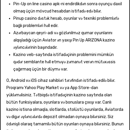
Pin-Up on line casino apk-ni endirdikdən sonra oyunçu daxil
olmaq üçün mövcud hesabdan istifadə edə bilər.
Pinup casino dəstək hesab, oyunlar və texniki problemlərlə
bağlı problemləri həll edir.
Azərbaycan qeyri-adi və gözlənilməz qumar oyunlarını
alqışladığı üçün Aviator ən yaxşı Pin Up ARIZONA kazino
əyləncələrinin başındadır.
Kazino veb-saytında istifadəçinin problemini mümkün
qədər semblante həll etməyə zəmanət verən mütəxəssis
çağırmaq üçün bir düymə var.
O, Android və iOS cihaz sahibləri tərəfindən istifadə edilə bilər.
Proqramı Yahoo Play Market və ya App Store-dan
yükləməlisiniz. Tətbiqdə istifadəçinin kazino saytında olan
bütün funksiyalara, oyunlara və bonuslara çıxışı var. Canlı
kazino istisna olmaqla, slotlarda, stolüstü oyunlarda, Aviatorda
və digər əyləncələrdə depozit olmadan oynaya bilərsiniz. Siz
ödənişli olaraq tamamilə bütün oyunları oynaya bilərsiniz. Bunun