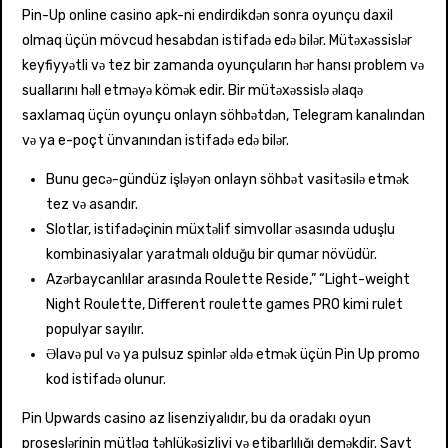
Pin-Up online casino apk-ni endirdikdən sonra oyunçu daxil
olmaq üçün mövcud hesabdan istifadə edə bilər. Mütəxəssislər
keyfiyyətli və tez bir zamanda oyunçuların hər hansı problem və
suallarını həll etməyə kömək edir. Bir mütəxəssislə əlaqə
saxlamaq üçün oyunçu onlayn söhbətdən, Telegram kanalından
və ya e-poçt ünvanından istifadə edə bilər.
Bunu gecə-gündüz işləyən onlayn söhbət vasitəsilə etmək
tez və asandır.
Slotlar, istifadəçinin müxtəlif simvollar əsasında uduşlu
kombinasiyalar yaratmalı olduğu bir qumar növüdür.
Azərbaycanlılar arasında Roulette Reside,” “Light-weight
Night Roulette, Different roulette games PRO kimi rulet
populyar sayılır.
Əlavə pul və ya pulsuz spinlər əldə etmək üçün Pin Up promo
kod istifadə olunur.
Pin Upwards casino az lisenziyalıdır, bu da oradakı oyun
proseslərinin mütləq təhlükəsizliyi və etibarlılığı deməkdir. Sayt