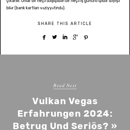
çıxarılır. Onlar bir neçə dəqiqədən bir neçə iş gününə qədər dəyişə
bilər (bank kartları vəziyyətində).
SHARE THIS ARTICLE





Read Next
Vulkan Vegas
Erfahrungen 2024:
Betrug Und Seriös? »