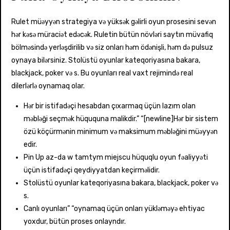
Rulet müəyyən strategiya və yüksək gəlirli oyun prosesini sevən
hər kəsə müraciət edəcək. Ruletin bütün növləri saytın müvafiq
bölməsində yerləşdirilib və siz onları həm ödənişli, həm də pulsuz
oynaya bilərsiniz. Stolüstü oyunlar kateqoriyasına bakara,
blackjack, poker və s. Bu oyunları real vaxt rejimində real
dilerlərlə oynamaq olar.
Hər bir istifadəçi hesabdan çıxarmaq üçün lazım olan
məbləği seçmək hüququna malikdir.” “[newline]Hər bir sistem
özü köçürmənin minimum və maksimum məbləğini müəyyən
edir.
Pin Up az-da w tamtym miejscu hüquqlu oyun fəaliyyəti
üçün istifadəçi qeydiyyatdan keçirməlidir.
Stolüstü oyunlar kateqoriyasına bakara, blackjack, poker və
s.
Canlı oyunları” “oynamaq üçün onları yükləməyə ehtiyac
yoxdur, bütün proses onlayndır.