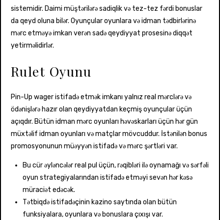
sistemidir. Daimi müştərilərə sadiqlik və tez-tez fərdi bonuslar
da qeyd oluna bilər. Oyunçular oyunlara və idman tədbirlərinə
mərc etməyə imkan verən sadə qeydiyyat prosesinə diqqət
yetirməlidirlər.
Rulet Oyunu
Pin-Up wager istifadə etmək imkanı yalnız real mərclərə və
ödənişlərə hazır olan qeydiyyatdan keçmiş oyunçular üçün
açıqdır. Bütün idman mərc oyunları həvəskarları üçün hər gün
müxtəlif idman oyunları və matçlar mövcuddur. İstənilən bonus
promosyonunun müəyyən istifadə və mərc şərtləri var.
Bu cür əyləncələr real pul üçün, rəqibləri ilə oynamağı və sərfəli
oyun strategiyalarından istifadə etməyi sevən hər kəsə
müraciət edəcək.
Tətbiqdə istifadəçinin kazino saytında olan bütün
funksiyalara, oyunlara və bonuslara çıxışı var.