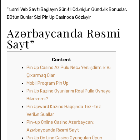
“rəsmi Veb Saytı Bağlayın️ Sürətli Ödənişlər, Gündəlik Bonuslar,
Bütün Bunlar Sizi Pin Up Casinoda Gözləyir
Azərbaycanda Rəsmi
Sayt”
Content
Pin Up Casino Az Pulu Necə Yerləşdirmək Və
Çıxarmaq Olar
Mobil Proqram Pin Up
Pin Up Kazino Oyunlarını Real Pulla Oynaya
Bilərəmmi?
Pin Upward Kazino Haqqında Tez-tez
Verilən Suallar
Pin-up Online Casino Azerbaycan:
Azərbaycanda Rəsmi Sayt
Pin Up On Line Casino Oyunçuları Üçün