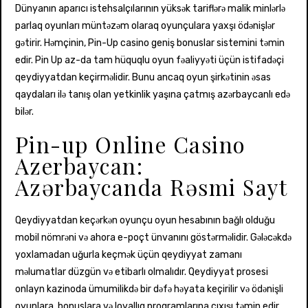
Dünyanın aparıcı istehsalçılarının yüksək tariflərə malik minlərlə
parlaq oyunları müntəzəm olaraq oyunçulara yaxşı ödənişlər
gətirir. Həmçinin, Pin-Up casino geniş bonuslar sistemini təmin
edir. Pin Up az-da tam hüquqlu oyun fəaliyyəti üçün istifadəçi
qeydiyyatdan keçirməlidir. Bunu ancaq oyun şirkətinin əsas
qaydaları ilə tanış olan yetkinlik yaşına çatmış azərbaycanlı edə
bilər.
Pin-up Online Casino
Azerbaycan:
Azərbaycanda Rəsmi Sayt
Qeydiyyatdan keçərkən oyunçu oyun hesabının bağlı olduğu
mobil nömrəni və ahora e-poçt ünvanını göstərməlidir. Gələcəkdə
yoxlamadan uğurla keçmək üçün qeydiyyat zamanı
məlumatlar düzgün və etibarlı olmalıdır. Qeydiyyat prosesi
onlayn kazinoda ümumilikdə bir dəfə həyata keçirilir və ödənişli
oyunlara, bonuslara və loyallıq proqramlarına çıxışı təmin edir.