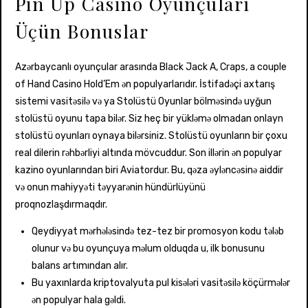
Pin Up Casino Oyunçuları
Üçün Bonuslar
Azərbaycanlı oyunçular arasında Black Jack A, Craps, a couple
of Hand Casino Hold’Em ən populyarlarıdır. İstifadəçi axtarış
sistemi vasitəsilə və ya Stolüstü Oyunlar bölməsində uyğun
stolüstü oyunu tapa bilər. Siz heç bir yükləmə olmadan onlayn
stolüstü oyunları oynaya bilərsiniz. Stolüstü oyunların bir çoxu
real dilerin rəhbərliyi altında mövcuddur. Son illərin ən populyar
kazino oyunlarından biri Aviatordur. Bu, qəza əyləncəsinə aiddir
və onun mahiyyəti təyyarənin hündürlüyünü
proqnozlaşdırmaqdır.
Qeydiyyat mərhələsində tez-tez bir promosyon kodu tələb
olunur və bu oyunçuya məlum olduqda u, ilk bonusunu
balans artımından alır.
Bu yaxınlarda kriptovalyuta pul kisələri vasitəsilə köçürmələr
ən populyar hala gəldi.