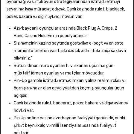
oynamağı və sərfəli oyun strategiyalarından istifadə etməyi
sevən hər kəsə müraciət edəcək. Canlı kazinoda rulet, blackjack,
poker, bakara və digər əyləncə növləri var.
Azərbaycanlı oyunçular arasında Black Plug A, Craps, 2
Hand Casino Hold’Em ən populyarlarıdır.
Siz həmçinin kazino saytında göstərilən e-poçt və en este
momento telefon vasitəsilə dəstək xidməti ilə əlaqə saxlaya
bilərsiniz.”
Bütün idman mərc oyunları həvəskarları üçün hər gün
müxtəlif idman oyunları və matçlar mövcuddur.
Pin-Up gamble istifadə etmək imkanı yalnız real mərclərə və
ödənişlərə hazır olan qeydiyyatdan keçmiş oyunçular üçün
açıqdır.
Canlı kazinoda rulet, baccarat, poker, bakara və digər əyləncə
növləri var.
Pin Up on line casino azerbaycan fəaliyyəti qanunidir, çünki
şirkət beynəlxalq və milli lisenziyalar əsasında fəaliyyət
göstərir.