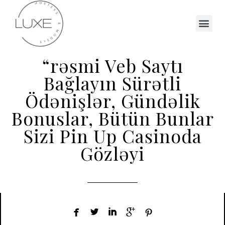
“rəsmi Veb Saytı
Bağlayın️ Sürətli
Ödənişlər, Gündəlik
Bonuslar, Bütün Bunlar
Sizi Pin Up Casinoda
Gözləyi




