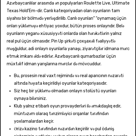
Azərbaycanlılar arasında ən populyarları Roulette Live, Ultimate
Texas Hold’Em-dir. Canlı kateqoriyadan olan oyunların tam
siyahısı bir bölmədə yerləşdirilib. Canlı oyunları” “oynamaq üçün
onları yükləməyə ehtiyac yoxdur, bütün proses onlayndır. Belə
oyunların yeganə xüsusiyyəti onlarda olan hərəkətlərin yalnız
real pul üçün olmasıdır. Pin Up şirkəti çoxşaxəli fəaliyyətlə
məşğuldur, adi onlayn oyunlarla yanaşı, ziyarətçilər idmana mərc
etmək imkanı əldə edirlər. Azərbaycanlı qumarbazlar üçün
müxtəlif idman yarışlarına mərclər də mövcuddur.
Bu, prosesin real vaxt rejimində və real aparıcının nəzarəti
altında həyata keçirildiyi oyunlar kateqoriyasıdır.
Siz heç bir yükləmə olmadan onlayn stolüstü oyunları
oynaya bilərsiniz.
Klub yalnız etibarlı oyun provayderləri ilə əməkdaşlıq edir,
müntəzəm olaraq tənzimləyici orqanlar tərəfindən
yoxlamalardan keçir.
Ərizə kazino tərəfindən nəzərdən keçirilir və pul ödəniş