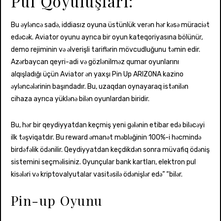
Pul Qoyuluşları:”
Bu əyləncə sadə, iddiasız oyuna üstünlük verən hər kəsə müraciət
edəcək. Aviator oyunu ayrıca bir oyun kateqoriyasına bölünür,
demo rejiminin və əlverişli tariflərin mövcudluğunu təmin edir.
Azərbaycan qeyri-adi və gözlənilməz qumar oyunlarını
alqışladığı üçün Aviator ən yaxşı Pin Up ARIZONA kazino
əyləncələrinin başındadır. Bu, uzaqdan oynayaraq istənilən
cihaza ayrıca yüklənə bilən oyunlardan biridir.
Bu, hər bir qeydiyyatdan keçmiş yeni gələnin etibar edə biləcəyi
ilk təşviqatdır. Bu reward əmanət məbləğinin 100%-i həcmində
birdəfəlik ödənilir. Qeydiyyatdan keçdikdən sonra müvafiq ödəniş
sistemini seçməlisiniz. Oyunçular bank kartları, elektron pul
kisələri və kriptovalyutalar vasitəsilə ödənişlər edə” “bilər.
Pin-up Oyunu