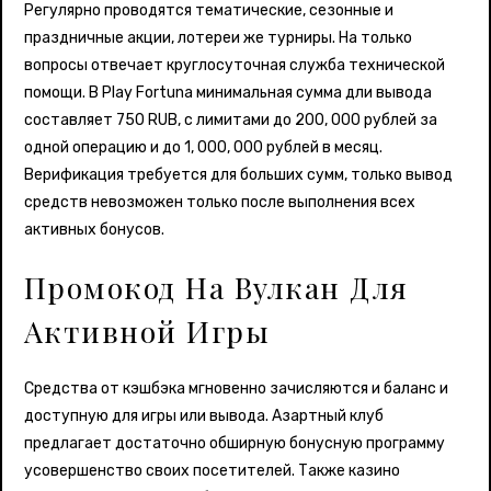
Регулярно проводятся тематические, сезонные и
праздничные акции, лотереи же турниры. На только
вопросы отвечает круглосуточная служба технической
помощи. В Play Fortuna минимальная сумма дли вывода
составляет 750 RUB, с лимитами до 200, 000 рублей за
одной операцию и до 1, 000, 000 рублей в месяц.
Верификация требуется для больших сумм, только вывод
средств невозможен только после выполнения всех
активных бонусов.
Промокод На Вулкан Для
Активной Игры
Средства от кэшбэка мгновенно зачисляются и баланс и
доступную для игры или вывода. Азартный клуб
предлагает достаточно обширную бонусную программу
усовершенство своих посетителей. Также казино