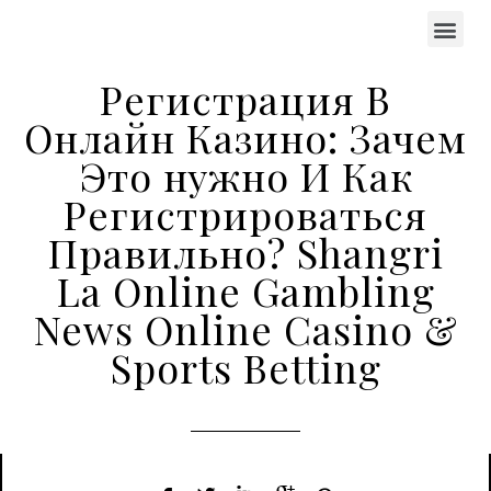
Регистрация В
Онлайн Казино: Зачем
Это нужно И Как
Регистрироваться
Правильно? Shangri
La Online Gambling
News Online Casino &
Sports Betting