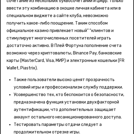
сочетание из нескольких буквосочетаний и цифр. Только
ввести эту комбинацию в окошке личная кабинета или в
специальном виджете а сайте клуба, невозможно
получить какое-либо поощрение. Таким способом
официальное казино привлекает новый” “клиентов и
стимулирует многочисленных посетителей играть
достаточно активно. В Плей Фортуна пополнение счета
возможно через криптовалюты, Binance Pay, банковские
карты (MasterCard, Visa, МИР) и электронные кошельки (FR
Wallet, Piastrix).
Также пользователи высоко ценят прозрачность
условий игры и профессионализм службу поддержки.
Усовершенство тех, кто беспокоится о безопасности,
предназначена функция установки двухфакторной
аутентификации, что дополнительных защищает
аккаунт остального несанкционированного доступа.
Тестировать параметры отдачи следует а
продолжительном отрезке игры.