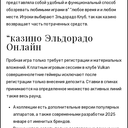
представляла собой удобный и функциональный способ
обозревать любимыми играми в” “любое время и и любом
месте. Игроки выбирают Эльдорадо Клуб, так как казино
возвращает часть потраченных средств.
“казино Эльдорадо
Онлайн
Пробная игра только требует регистрации и материальных
вложений. К платным игровым сессиям в клубе Vulkan
совершеннолетние геймеры исключают после
регистрации только внесения депозита. Ставки в спинах
принимаются на определенное множество активных линий
также весь раунд.
А коллекции есть дополнительные версии популярных
аппаратов, а также современными разработки 2025
январе от именитых брендов.