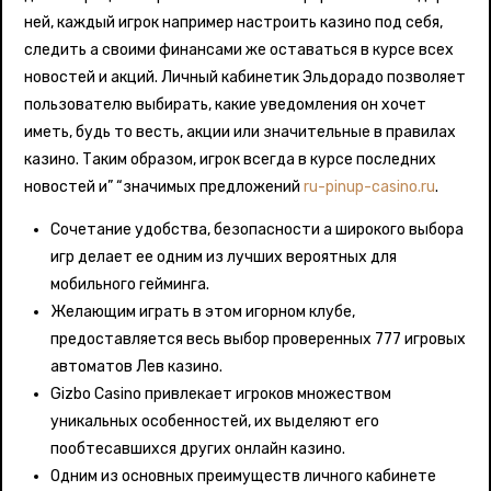
ней, каждый игрок например настроить казино под себя,
следить а своими финансами же оставаться в курсе всех
новостей и акций. Личный кабинетик Эльдорадо позволяет
пользователю выбирать, какие уведомления он хочет
иметь, будь то весть, акции или значительные в правилах
казино. Таким образом, игрок всегда в курсе последних
новостей и” “значимых предложений
ru-pinup-casino.ru
.
Сочетание удобства, безопасности а широкого выбора
игр делает ее одним из лучших вероятных для
мобильного гейминга.
Желающим играть в этом игорном клубе,
предоставляется весь выбор проверенных 777 игровых
автоматов Лев казино.
Gizbo Casino привлекает игроков множеством
уникальных особенностей, их выделяют его
пообтесавшихся других онлайн казино.
Одним из основных преимуществ личного кабинете