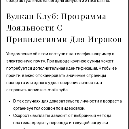
обзор актуальных на сегодня бонусов и Stake casino.
Вулкан Клуб: Программа
Лояльности С
Привилегиями Для Игроков
Уведомление об этом поступит на телефон например в
электронную почту. При выводе крупное суммы может
потребуется дополнительная идентификация. Чтобы ее
пройти, важно отсканировать значимые страницы
паспорта или одного удостоверения личности, а
отправить копии и e-mail клуба.
В тех случаях для доказательств личности и возраста
организуется созвон по видеосвязи.
Скорость выплаты зависит от выбранный метода
платежа, кредиту перевода и текущей загрузки