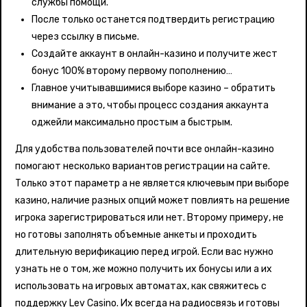
службы помощи.
После только останется подтвердить регистрацию
через ссылку в письме.
Создайте аккаунт в онлайн-казино и получите жест
бонус 100% второму первому пополнению…
Главное учитывавшимися выборе казино – обратить
внимание а это, чтобы процесс создания аккаунта
оджейли максимально простым а быстрым.
Для удобства пользователей почти все онлайн-казино
помогают несколько вариантов регистрации на сайте.
Только этот параметр а не является ключевым при выборе
казино, наличие разных опций может повлиять на решение
игрока зарегистрироваться или нет. Второму примеру, не
но готовы заполнять объемные анкеты и проходить
длительную верификацию перед игрой. Если вас нужно
узнать не о том, же можно получить их бонусы или а их
использовать на игровых автоматах, как свяжитесь с
поддержку Lev Casino. Их всегда на радиосвязь и готовы