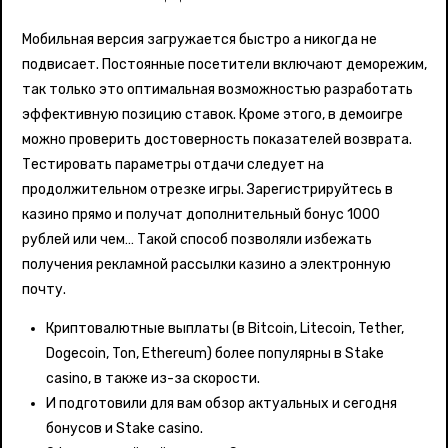
Мобильная версия загружается быстро а никогда не
подвисает. Постоянные посетители включают деморежим,
так только это оптимальная возможностью разработать
эффективную позицию ставок. Кроме этого, в демоигре
можно проверить достоверность показателей возврата.
Тестировать параметры отдачи следует на
продолжительном отрезке игры. Зарегистрируйтесь в
казино прямо и получат дополнительный бонус 1000
рублей или чем… Такой способ позволяли избежать
получения рекламной рассылки казино а электронную
почту.
Криптовалютные выплаты (в Bitcoin, Litecoin, Tether,
Dogecoin, Ton, Ethereum) более популярны в Stake
casino, в также из-за скорости.
И подготовили для вам обзор актуальных и сегодня
бонусов и Stake casino.