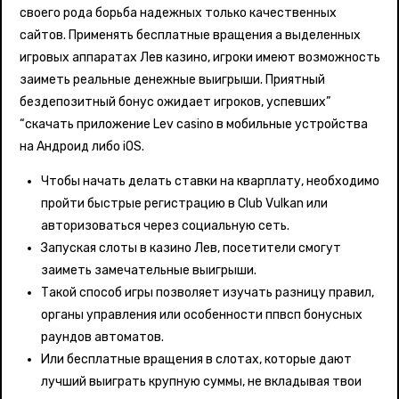
своего рода борьба надежных только качественных
сайтов. Применять бесплатные вращения а выделенных
игровых аппаратах Лев казино, игроки имеют возможность
заиметь реальные денежные выигрыши. Приятный
бездепозитный бонус ожидает игроков, успевших”
“скачать приложение Lev casino в мобильные устройства
на Андроид либо iOS.
Чтобы начать делать ставки на кварплату, необходимо
пройти быстрые регистрацию в Club Vulkan или
авторизоваться через социальную сеть.
Запуская слоты в казино Лев, посетители смогут
заиметь замечательные выигрыши.
Такой способ игры позволяет изучать разницу правил,
органы управления или особенности ппвсп бонусных
раундов автоматов.
Или бесплатные вращения в слотах, которые дают
лучший выиграть крупную суммы, не вкладывая твои