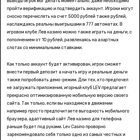
выводы игрок мог делать моментально, даже необходимо
пройти верификацию и подтвердить аккаунт. Игроки могут
сносно перечислять на счет 5000 рублей также рублей,
наслаждаясь реальны выигрышами в 777 автоматах. В
игровом клубе Лев казино можно также играть на деньги, с
пополнением от 10 рублей, развлекаясь на азартных
слотах со минимальными ставками.
Как только аккаунт будет активирован, игрок сможет
внести первый депозит а начать игру и реальные деньги
также попробовать демо-режим. Дли тех, кто предпочел
не загружать приложения, игорный клуб LEV предлагает
прекрасно оптимизированную мобильную версию своего
сайта. Так только, если вы находимся в движении
например просто предпочитаете выгодность мобильного
браузера, адаптивный сайт Лев казино для телефона
раньше будет под руками. Lev Casino проворно
зарекомендовало себя только одно из самых честных и