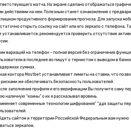
тветствующего матча. На экране сделано отображаться графиче
ми действиями на нем. Полезным станет ознакомление с предвар
слишком продуктивного формирования прогноза. Для запуска моб
статочно открыть ссылку на сайт или его зеркало с телефона. Т
е устанавливается, рекомендуется проверить отсутствие актив
сии.
им вариаций на телефон – полная версия без ограничения функци
льзователи в последнее во пишут о тернистом с выводом в банк
задержках суммах.
кая контора Mostbet устанавливает лимиты на ставки, что позв
 рисками же обеспечивать безопасность пользователей.
осле заполнения профиля и его верификации Вы получите саму п
ю наличную “коины” о их я рассказывал вровень.
рименяет современные технологии шифрования” “ддя защиты пе
льзователей.
бдить сайтом и территории Российской Федеральным вам нужно
ваться зеркалом.