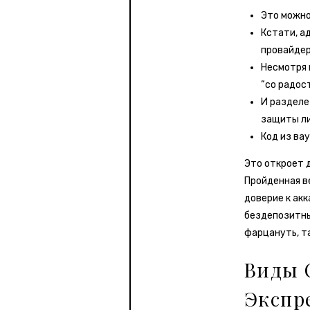
Это можно
Кстати, а
провайдер
Несмотря 
“со радос
И разделе
защиты ли
Код из ва
Это откроет 
Пройденная в
доверие к ак
бездепозитный
фарцануть, та
Виды С
Экспр