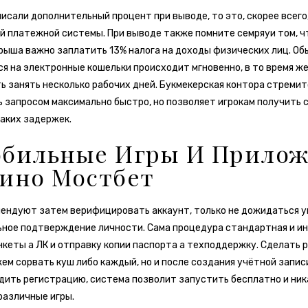
писали дополнительный процент при выводе, то это, скорее всего
й платежной системы. При выводе также помните семряуи том, ч
рыша важно заплатить 13% налога на доходы физических лиц. Об
я на электронные кошельки происходит мгновенно, в то время ж
ь занять несколько рабочих дней. Букмекерская контора стремит
 запросом максимально быстро, но позволяет игрокам получить 
аких задержек.
бильные Игры И Прилож
зино Мостбет
ендуют затем верифицировать аккаунт, только не дожидаться 
ьное подтверждение личности. Сама процедура стандартная и и
нкеты а ЛК и отправку копии паспорта а техподдержку. Сделать 
ем сорвать куш либо каждый, но и после создания учётной записи
дить регистрацию, система позволит запустить бесплатно и ник
различные игры.