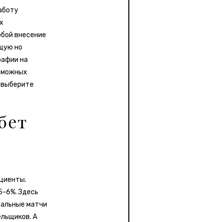
аботу
х
обой внесение
щую но
рафии на
озможных
а выберите
бeт
ициенты.
5-6%. Здесь
тальные матчи
ельщиков. А