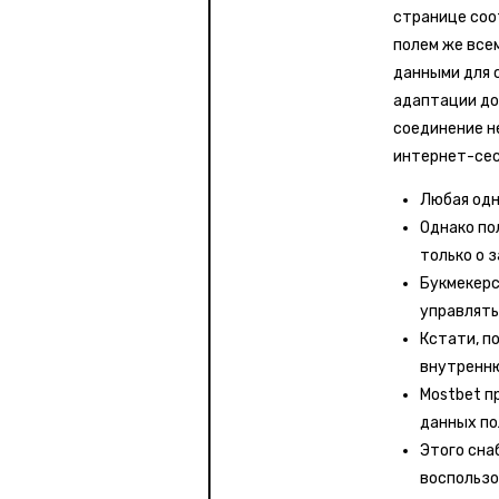
странице соо
полем же все
данными для 
адаптации до
соединение н
интернет-сес
Любая одн
Однако по
только о 
Букмекерс
управлять
Кстати, п
внутренню
Mostbet п
данных по
Этого сна
воспользо