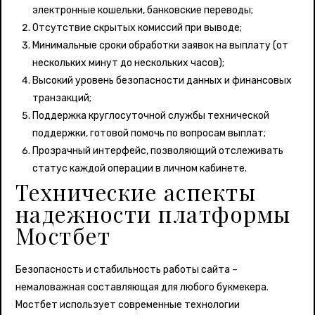
электронные кошельки, банковские переводы;
Отсутствие скрытых комиссий при выводе;
Минимальные сроки обработки заявок на выплату (от
нескольких минут до нескольких часов);
Высокий уровень безопасности данных и финансовых
транзакций;
Поддержка круглосуточной службы технической
поддержки, готовой помочь по вопросам выплат;
Прозрачный интерфейс, позволяющий отслеживать
статус каждой операции в личном кабинете.
Технические аспекты
надежности платформы
Мостбет
Безопасность и стабильность работы сайта –
немаловажная составляющая для любого букмекера.
Мостбет использует современные технологии