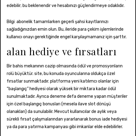
edebilir; bu beklenendir ve hesabınızı güçlendirmeye odaklıdır.
Bilgi: abonelik tamamlarken geçerli şahsi kayıtlarınızı
sağladığınızdan emin olun. Bu, ileride para çekim işlemlerinde
kullanıcı onayı gerektiğinde engel karşılaşmamanız için şarttır.
alan hediye ve fırsatları
Bir bahis mekanının cazip olmasında ödül ve promosyonların
rolü büyüktür. site, bu konuda oyuncularına oldukça özel
fırsatlar sunmaktadır. platforma yeni katılımcı olanlar için
“başlangıç” hediyesi olarak yüksek bir miktara kadar ödül
sunulmaktadır. Ayrıca deneme defa deneme yapan müşteriler
için özel başlangıç bonusları (mesela ilave slot dönüşü
olanakları) da sunulabilir. Mevcut kullanıcılar de aylık veya
sürekli fırsat çalışmalarından yararlanarak bonus iade hediyesi
ya da para yatırma kampanyası gibi imkanlar elde edebilirler.