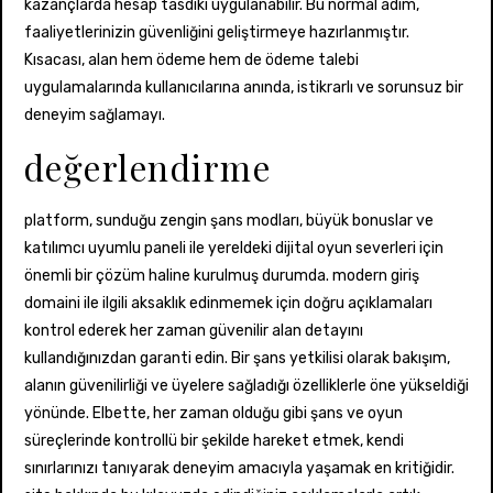
kazançlarda hesap tasdiki uygulanabilir. Bu normal adım,
faaliyetlerinizin güvenliğini geliştirmeye hazırlanmıştır.
Kısacası, alan hem ödeme hem de ödeme talebi
uygulamalarında kullanıcılarına anında, istikrarlı ve sorunsuz bir
deneyim sağlamayı.
değerlendirme
platform, sunduğu zengin şans modları, büyük bonuslar ve
katılımcı uyumlu paneli ile yereldeki dijital oyun severleri için
önemli bir çözüm haline kurulmuş durumda. modern giriş
domaini ile ilgili aksaklık edinmemek için doğru açıklamaları
kontrol ederek her zaman güvenilir alan detayını
kullandığınızdan garanti edin. Bir şans yetkilisi olarak bakışım,
alanın güvenilirliği ve üyelere sağladığı özelliklerle öne yükseldiği
yönünde. Elbette, her zaman olduğu gibi şans ve oyun
süreçlerinde kontrollü bir şekilde hareket etmek, kendi
sınırlarınızı tanıyarak deneyim amacıyla yaşamak en kritiğidir.