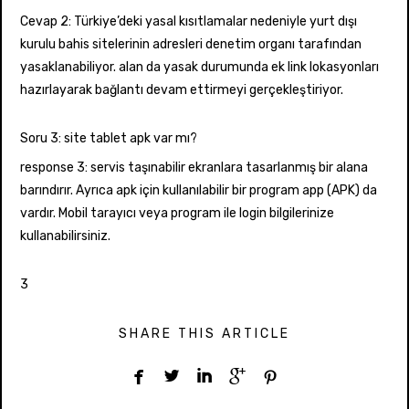
Cevap 2: Türkiye’deki yasal kısıtlamalar nedeniyle yurt dışı
kurulu bahis sitelerinin adresleri denetim organı tarafından
yasaklanabiliyor. alan da yasak durumunda ek link lokasyonları
hazırlayarak bağlantı devam ettirmeyi gerçekleştiriyor.
Soru 3: site tablet apk var mı?
response 3: servis taşınabilir ekranlara tasarlanmış bir alana
barındırır. Ayrıca apk için kullanılabilir bir program app (APK) da
vardır. Mobil tarayıcı veya program ile login bilgilerinize
kullanabilirsiniz.
3
SHARE THIS ARTICLE




