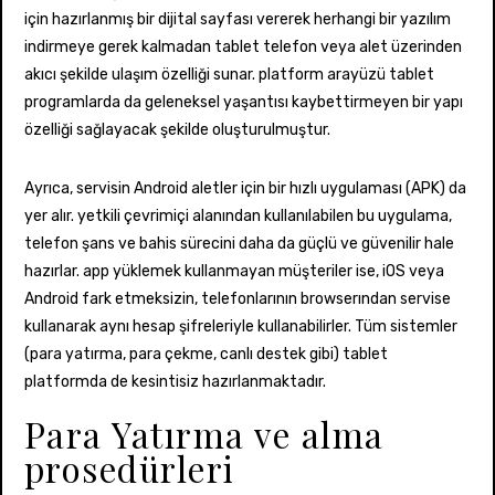
için hazırlanmış bir dijital sayfası vererek herhangi bir yazılım
indirmeye gerek kalmadan tablet telefon veya alet üzerinden
akıcı şekilde ulaşım özelliği sunar. platform arayüzü tablet
programlarda da geleneksel yaşantısı kaybettirmeyen bir yapı
özelliği sağlayacak şekilde oluşturulmuştur.
Ayrıca, servisin Android aletler için bir hızlı uygulaması (APK) da
yer alır. yetkili çevrimiçi alanından kullanılabilen bu uygulama,
telefon şans ve bahis sürecini daha da güçlü ve güvenilir hale
hazırlar. app yüklemek kullanmayan müşteriler ise, iOS veya
Android fark etmeksizin, telefonlarının browserından servise
kullanarak aynı hesap şifreleriyle kullanabilirler. Tüm sistemler
(para yatırma, para çekme, canlı destek gibi) tablet
platformda de kesintisiz hazırlanmaktadır.
Para Yatırma ve alma
prosedürleri