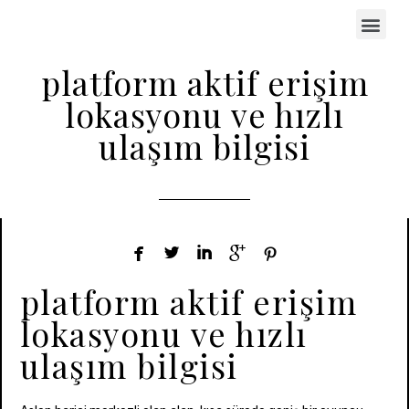
platform aktif erişim
lokasyonu ve hızlı
ulaşım bilgisi





platform aktif erişim
lokasyonu ve hızlı
ulaşım bilgisi