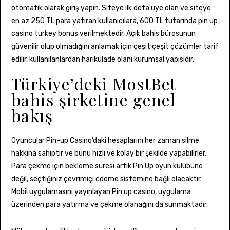
otomatik olarak giriş yapın. Siteye ilk defa üye olan ve siteye
en az 250 TL para yatıran kullanıcılara, 600 TL tutarında pin up
casino turkey bonus verilmektedir. Açık bahis bürosunun
güvenilir olup olmadığını anlamak için çeşit çeşit çözümler tarif
edilir, kullanılanlardan harikulade olanı kurumsal yapısıdır.
Türkiye’deki MostBet
bahis şirketine genel
bakış
Oyuncular Pin-up Casino’daki hesaplarını her zaman silme
hakkına sahiptir ve bunu hızlı ve kolay bir şekilde yapabilirler.
Para çekme için bekleme süresi artık Pin Up oyun kulübüne
değil, seçtiğiniz çevrimiçi ödeme sistemine bağlı olacaktır.
Mobil uygulamasını yayınlayan Pin up casino, uygulama
üzerinden para yatırma ve çekme olanağını da sunmaktadır.