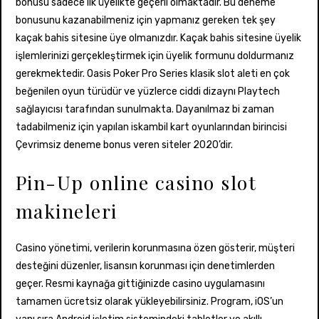
bonusu sadece ilk üyelikte geçerli olmaktadır. Bu deneme
bonusunu kazanabilmeniz için yapmanız gereken tek şey
kaçak bahis sitesine üye olmanızdır. Kaçak bahis sitesine üyelik
işlemlerinizi gerçekleştirmek için üyelik formunu doldurmanız
gerekmektedir. Oasis Poker Pro Series klasik slot aleti en çok
beğenilen oyun türüdür ve yüzlerce ciddi dizaynı Playtech
sağlayıcısı tarafından sunulmakta. Dayanılmaz bi zaman
tadabilmeniz için yapılan iskambil kart oyunlarından birincisi
Çevrimsiz deneme bonus veren siteler 2020’dir.
Pin-Up online casino slot
makineleri
Casino yönetimi, verilerin korunmasına özen gösterir, müşteri
desteğini düzenler, lisansın korunması için denetimlerden
geçer. Resmi kaynağa gittiğinizde casino uygulamasını
tamamen ücretsiz olarak yükleyebilirsiniz. Program, iOS’un