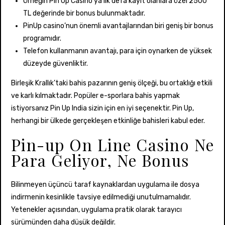
Örneğin Pin Up Casino’ya ilk defa kayıt olanlara özel 2500
TL değerinde bir bonus bulunmaktadır.
PinUp casino’nun önemli avantajlarından biri geniş bir bonus
programıdır.
Telefon kullanmanın avantajı, para için oynarken de yüksek
düzeyde güvenliktir.
Birleşik Krallık’taki bahis pazarının geniş ölçeği, bu ortaklığı etkili
ve karlı kılmaktadır. Popüler e-sporlara bahis yapmak
istiyorsanız Pin Up India sizin için en iyi seçenektir. Pin Up,
herhangi bir ülkede gerçekleşen etkinliğe bahisleri kabul eder.
Pin-up On Line Casino Ne
Para Geliyor, Ne Bonus
Bilinmeyen üçüncü taraf kaynaklardan uygulama ile dosya
indirmenin kesinlikle tavsiye edilmediği unutulmamalıdır.
Yetenekler açısından, uygulama pratik olarak tarayıcı
sürümünden daha düşük değildir.