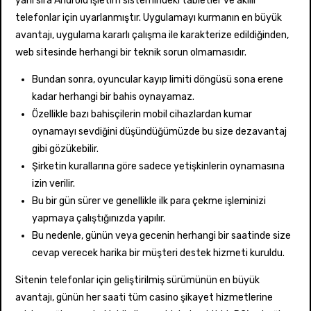
yanı sıra Android işletim sistemindeki tabletler ve akıllı
telefonlar için uyarlanmıştır. Uygulamayı kurmanın en büyük
avantajı, uygulama kararlı çalışma ile karakterize edildiğinden,
web sitesinde herhangi bir teknik sorun olmamasıdır.
Bundan sonra, oyuncular kayıp limiti döngüsü sona erene
kadar herhangi bir bahis oynayamaz.
Özellikle bazı bahisçilerin mobil cihazlardan kumar
oynamayı sevdiğini düşündüğümüzde bu size dezavantaj
gibi gözükebilir.
Şirketin kurallarına göre sadece yetişkinlerin oynamasına
izin verilir.
Bu bir gün sürer ve genellikle ilk para çekme işleminizi
yapmaya çalıştığınızda yapılır.
Bu nedenle, günün veya gecenin herhangi bir saatinde size
cevap verecek harika bir müşteri destek hizmeti kuruldu.
Sitenin telefonlar için geliştirilmiş sürümünün en büyük
avantajı, günün her saati tüm casino şikayet hizmetlerine