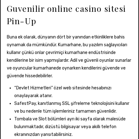
Guvenilir online casino sitesi
Pin-Up
Buna ek olarak, dünyanın dört bir yanından etkinliklere bahis
oynamak da mümkündür. Kumarhane, bu yazılım sağlayıcıları
kullanır çünkü onlar çevrimiçi kumarhane endüstrisinde
kendilerine bir isim yapmışlardır. Adil ve güvenli oyunlar sunarlar
ve oyuncular kumarhanede oynarken kendilerini güvende ve
güvende hissedebilirler.
“Devlet Hizmetleri” özel web sitesinde hesabınızı
onaylayarak atanır.
SafestPay, kanıtlanmış SSL şifreleme teknolojisini kullanır
ve bu nedenle tüm işlemleriniz tamamen güvenlidir.
Tombala ve Slot bölümleri ayrı iki sayfa olarak malesüde
bulunmaktadır, dizüstü bilgisayar veya akıllı telefon
ekranınızdan yansıtabilirsiniz.