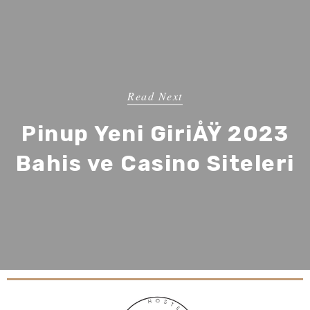
Read Next
Pinup Yeni GiriÅŸ 2023
Bahis ve Casino Siteleri