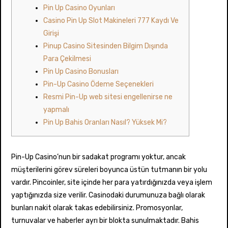
Pin Up Casino Oyunları
Casino Pin Up Slot Makineleri 777 Kaydı Ve
Girişi
Pinup Casino Sitesinden Bilgim Dışında
Para Çekilmesi
Pin Up Casino Bonusları
Pin-Up Casino Ödeme Seçenekleri
Resmi Pin-Up web sitesi engellenirse ne
yapmalı
Pin Up Bahis Oranları Nasıl? Yüksek Mi?
Pin-Up Casino’nun bir sadakat programı yoktur, ancak
müşterilerini görev süreleri boyunca üstün tutmanın bir yolu
vardır. Pincoinler, site içinde her para yatırdığınızda veya işlem
yaptığınızda size verilir. Casinodaki durumunuza bağlı olarak
bunları nakit olarak takas edebilirsiniz. Promosyonlar,
turnuvalar ve haberler ayrı bir blokta sunulmaktadır. Bahis