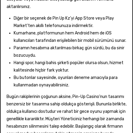
aktarılırsınız.
Diğer bir seçenek de Pin Up Kz’yi App Store veya Play
Market’ten akıllı telefonunuza indirmektir.
Kumarhane, platformunun hem Android hem de iOS
kullanıcıları tarafından erişilebilen bir mobil sürümünü sunar.
Paramın hesabıma aktarılması birkaç gün sürdü, bu da sinir
bozucuydu.
Hangi spor, hangi bahis şirketi popüler olursa olsun, hizmet
kalitesinde hiçbir fark yoktur.
Bu butonlar sayesinde, oyunları deneme amacıyla para
kullanmadan oynayabilirsiniz.
Bugün rakiplerinin çoğunun aksine, Pin-Up Casino’nun tasarımı
benzersiz bir tasarıma sahip oldukça gösterişli. Bununla birlikte,
oldukça kullanıcı dostudur ve rahat bir gece oyunu yapmak için
genellikle karanlıktır. Müşteri Yöneticiniz herhangi bir zamanda
hesabınızın silinmesini talep edebilir. Başlangıç olarak firmanın