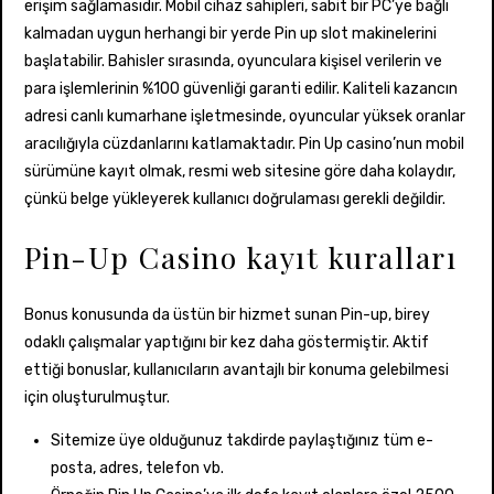
erişim sağlamasıdır. Mobil cihaz sahipleri, sabit bir PC’ye bağlı
kalmadan uygun herhangi bir yerde Pin up slot makinelerini
başlatabilir. Bahisler sırasında, oyunculara kişisel verilerin ve
para işlemlerinin %100 güvenliği garanti edilir. Kaliteli kazancın
adresi canlı kumarhane işletmesinde, oyuncular yüksek oranlar
aracılığıyla cüzdanlarını katlamaktadır. Pin Up casino’nun mobil
sürümüne kayıt olmak, resmi web sitesine göre daha kolaydır,
çünkü belge yükleyerek kullanıcı doğrulaması gerekli değildir.
Pin-Up Casino kayıt kuralları
Bonus konusunda da üstün bir hizmet sunan Pin-up, birey
odaklı çalışmalar yaptığını bir kez daha göstermiştir. Aktif
ettiği bonuslar, kullanıcıların avantajlı bir konuma gelebilmesi
için oluşturulmuştur.
Sitemize üye olduğunuz takdirde paylaştığınız tüm e-
posta, adres, telefon vb.