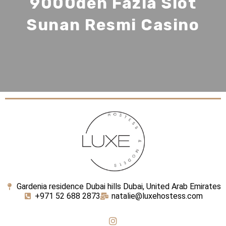
9000den Fazla Slot
Sunan Resmi Casino
Gardenia residence Dubai hills Dubai, United Arab Emirates
+971 52 688 2873
natalie@luxehostess.com