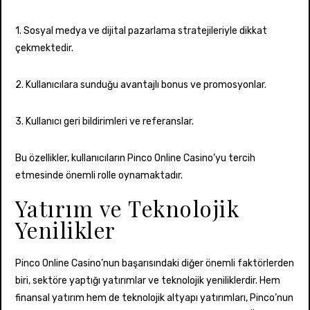
1. Sosyal medya ve dijital pazarlama stratejileriyle dikkat
çekmektedir.
2. Kullanıcılara sunduğu avantajlı bonus ve promosyonlar.
3. Kullanıcı geri bildirimleri ve referanslar.
Bu özellikler, kullanıcıların Pinco Online Casino’yu tercih
etmesinde önemli rolle oynamaktadır.
Yatırım ve Teknolojik
Yenilikler
Pinco Online Casino’nun başarısındaki diğer önemli faktörlerden
biri, sektöre yaptığı yatırımlar ve teknolojik yeniliklerdir. Hem
finansal yatırım hem de teknolojik altyapı yatırımları, Pinco’nun