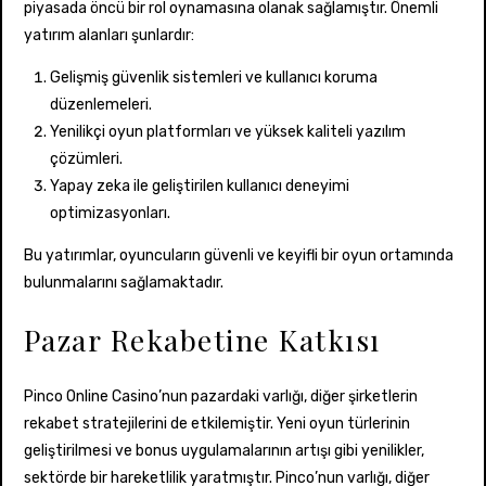
piyasada öncü bir rol oynamasına olanak sağlamıştır. Önemli
yatırım alanları şunlardır:
Gelişmiş güvenlik sistemleri ve kullanıcı koruma
düzenlemeleri.
Yenilikçi oyun platformları ve yüksek kaliteli yazılım
çözümleri.
Yapay zeka ile geliştirilen kullanıcı deneyimi
optimizasyonları.
Bu yatırımlar, oyuncuların güvenli ve keyifli bir oyun ortamında
bulunmalarını sağlamaktadır.
Pazar Rekabetine Katkısı
Pinco Online Casino’nun pazardaki varlığı, diğer şirketlerin
rekabet stratejilerini de etkilemiştir. Yeni oyun türlerinin
geliştirilmesi ve bonus uygulamalarının artışı gibi yenilikler,
sektörde bir hareketlilik yaratmıştır. Pinco’nun varlığı, diğer