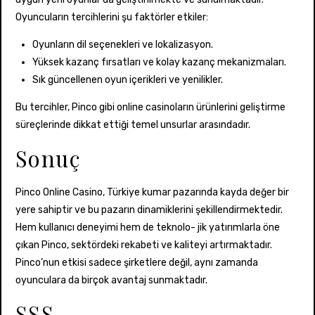
Oyuncuların tercihlerini şu faktörler etkiler:
Oyunların dil seçenekleri ve lokalizasyon.
Yüksek kazanç fırsatları ve kolay kazanç mekanizmaları.
Sık güncellenen oyun içerikleri ve yenilikler.
Bu tercihler, Pinco gibi online casinoların ürünlerini geliştirme
süreçlerinde dikkat ettiği temel unsurlar arasındadır.
Sonuç
Pinco Online Casino, Türkiye kumar pazarında kayda değer bir
yere sahiptir ve bu pazarın dinamiklerini şekillendirmektedir.
Hem kullanıcı deneyimi hem de teknolo- jik yatırımlarla öne
çıkan Pinco, sektördeki rekabeti ve kaliteyi artırmaktadır.
Pinco’nun etkisi sadece şirketlere değil, aynı zamanda
oyunculara da birçok avantaj sunmaktadır.
SSS