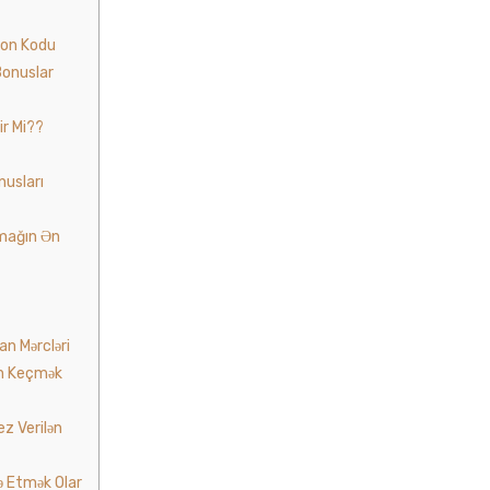
ion Kodu
onuslar
ir Mi??
nusları
amağın Ən
n Mərcləri
n Keçmək
z Verilən
ə Etmək Olar