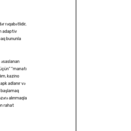
r rəqabətlidir,
ın adaptiv
ncaq bununla
a əsaslanan
 üçün” “manatı
dım, kazino
apk adlanır və
yə başlamaq
əzərə alınmaqla
ən rahat