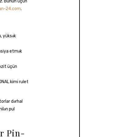
niz. Bunun üçün
can-24.com
.
u, yüksək
qasiya etmək
ozit üçün
ONAL kimi rulet
orlar dərhal
ilən pul
r Pin-