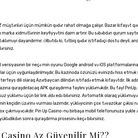
müştəriləri üçün mümkün qədər rahat olmağa çalışır. Bazar kifayət qədə
 marka xidmətlərinin keyfiyyətini daim artırır. Bu səbəbdən qurum sayt
təkləməyi dayandırmır. Əlbətdə ki, tətbiq qədər istifadəçi dostu deyil, a
lərsiniz.
 versiyasının bir neçə min oyunu Google android və iOS platformaların
ar üçün uyğunlaşdırılmışdır. Bu kazinoda özünüzü evinizdə hiss etmək
nterfeys dili olaraq Azərbaycan dilindən istifadə etmək kifayətdir. İlk ad
zına quraşdırılacaq APK quraşdırma faylını yükləməkdir. Bu fayl PinUp. 
suz yükləmə üçün bir link əldə edə bilərsiniz. Avtomatik olaraq yükləmə
nin keçidin üzərinə vurması lazımdır, yükləyicinin çox təvazökar çəkisi n
ox çəkməyəcəkdir. Pin Up Casino-nu birbaşa mobil telefonunuza yukle 
, yüklədikdən sonra quraşdırma prosesinə keçə bilərsiniz.
 Casino Az Güvenilir Mi??