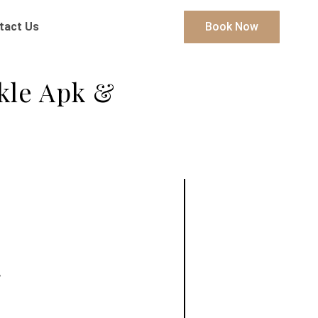
tact Us
Book Now
kle Apk &
t