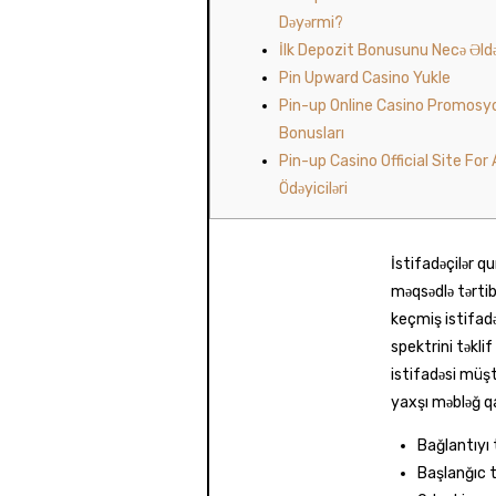
Dəyərmi?
İlk Depozit Bonusunu Necə Əld
Pin Upward Casino Yukle
Pin-up Online Casino Promosyo
Bonusları
Pin-up Casino Official Site Fo
Ödəyiciləri
İstifadəçilər q
məqsədlə tərti
keçmiş istifadə
spektrini təkli
istifadəsi müş
yaxşı məbləğ q
Bağlantıyı 
Başlanğıc t