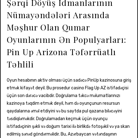
Şərqi Döyüş Idmanlarının
Nümayəndələri Arasında
Məşhur Olan Qumar
Oyunlarının Ən Populyarları:
Pin Up Arizona Təfərrüatlı
Təhlili
Oyun hesabının aktiv olması üçün sadəcə PinUp kazinosuna giriş
etmək kifayət deyil. Bu prosedur casino Flag Up AZ istifadəçisi
üçün son dərəcə vacibdir. Doğrulama təkcə məlumatlarınızı
kazinoya təqdim etmək deyil, həm də oyunçunun resursun
qaydalarına əməl etdiyini və bu saytda pul qazana biləcəyini
təsdiqləməkdir. Doğrulamadan keçmək üçün oyunçu
istifadəçinin şəkli və doğum tarixi ilə birlikdə fotoşəkil və ya skan
edilmiş sənəd göndərməlidir. Bu, Azərbaycan vətəndaşının