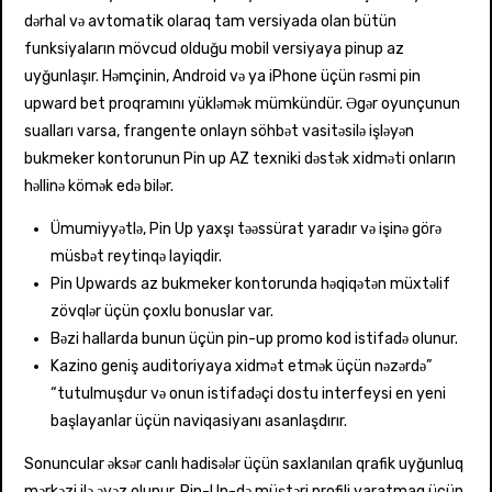
dərhal və avtomatik olaraq tam versiyada olan bütün
funksiyaların mövcud olduğu mobil versiyaya pinup az
uyğunlaşır. Həmçinin, Android və ya iPhone üçün rəsmi pin
upward bet proqramını yükləmək mümkündür. Əgər oyunçunun
sualları varsa, frangente onlayn söhbət vasitəsilə işləyən
bukmeker kontorunun Pin up AZ texniki dəstək xidməti onların
həllinə kömək edə bilər.
Ümumiyyətlə, Pin Up yaxşı təəssürat yaradır və işinə görə
müsbət reytinqə layiqdir.
Pin Upwards az bukmeker kontorunda həqiqətən müxtəlif
zövqlər üçün çoxlu bonuslar var.
Bəzi hallarda bunun üçün pin-up promo kod istifadə olunur.
Kazino geniş auditoriyaya xidmət etmək üçün nəzərdə”
“tutulmuşdur və onun istifadəçi dostu interfeysi en yeni
başlayanlar üçün naviqasiyanı asanlaşdırır.
Sonuncular əksər canlı hadisələr üçün saxlanılan qrafik uyğunluq
mərkəzi ilə əvəz olunur. Pin-Up-də müştəri profili yaratmaq üçün