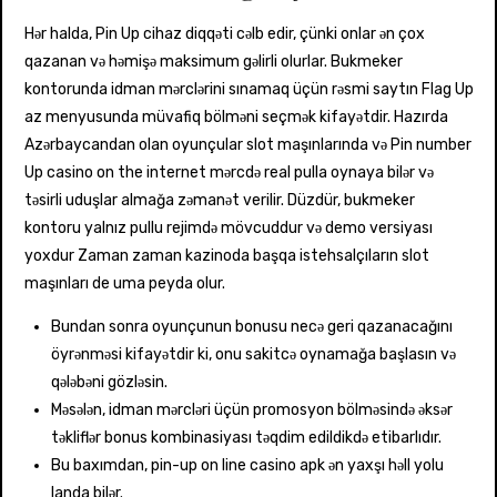
Hər halda, Pin Up cihaz diqqəti cəlb edir, çünki onlar ən çox
qazanan və həmişə maksimum gəlirli olurlar. Bukmeker
kontorunda idman mərclərini sınamaq üçün rəsmi saytın Flag Up
az menyusunda müvafiq bölməni seçmək kifayətdir. Hazırda
Azərbaycandan olan oyunçular slot maşınlarında və Pin number
Up casino on the internet mərcdə real pulla oynaya bilər və
təsirli uduşlar almağa zəmanət verilir. Düzdür, bukmeker
kontoru yalnız pullu rejimdə mövcuddur və demo versiyası
yoxdur Zaman zaman kazinoda başqa istehsalçıların slot
maşınları de uma peyda olur.
Bundan sonra oyunçunun bonusu necə geri qazanacağını
öyrənməsi kifayətdir ki, onu sakitcə oynamağa başlasın və
qələbəni gözləsin.
Məsələn, idman mərcləri üçün promosyon bölməsində əksər
təkliflər bonus kombinasiyası təqdim edildikdə etibarlıdır.
Bu baxımdan, pin-up on line casino apk ən yaxşı həll yolu
landa bilər.