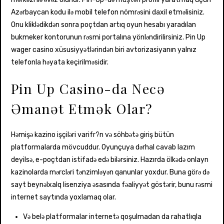
Azərbaycan kodu ilə mobil telefon nömrəsini daxil etməlisiniz.
Onu kliklədikdən sonra poçtdan artıq oyun hesabı yaradılan
bukmeker kontorunun rəsmi portalına yönləndirilirsiniz. Pin Up
wager casino xüsusiyyətlərindən biri avtorizasiyanın yalnız
telefonla həyata keçirilməsidir.
Pin Up Casino-da Necə
Əmanət Etmək Olar?
Həmişə kazino işçiləri varifr?n və söhbətə giriş bütün
platformalarda mövcuddur. Oyunçuya dərhal cavab lazım
deyilsə, e-poçtdan istifadə edə bilərsiniz. Hazırda ölkədə onlayn
kazinolarda mərcləri tənzimləyən qanunlar yoxdur. Buna görə də
sayt beynəlxalq lisenziya əsasında fəaliyyət göstərir, bunu rəsmi
internet saytında yoxlamaq olar.
Və belə platformalar internetə qoşulmadan da rahatlıqla