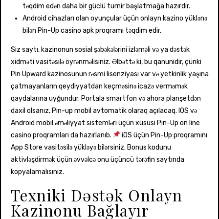
təqdim edən daha bir güclü turnir başlatmağa hazırdır.
Android cihazları olan oyunçular üçün onlayn kazino yüklənə
bilən Pin-Up casino apk proqramı təqdim edir.
Siz saytı, kazinonun sosial şəbəkələrini izləməli və ya dəstək
xidməti vasitəsilə öyrənməlisiniz. Əlbəttə ki, bu qanunidir, çünki
Pin Upward kazinosunun rəsmi lisenziyası var və yetkinlik yaşına
çatmayanların qeydiyyatdan keçməsinə icazə verməmək
qaydalarına uyğundur. Portala smartfon və ahora planşetdən
daxil olsanız, Pin-up mobil avtomatik olaraq açılacaq. IOS və
Android mobil əməliyyat sistemləri üçün xüsusi Pin-Up on line
casino proqramları da hazırlanıb.
iOS üçün Pin-Up proqramını
App Store vasitəsilə yükləyə bilərsiniz. Bonus kodunu
aktivləşdirmək üçün əvvəlcə onu üçüncü tərəfin saytında
kopyalamalısınız.
Texniki Dəstək Onlayn
Kazinonu Bağlayır