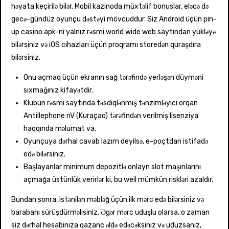
həyata keçirilə bilər. Mobil kazinoda müxtəlif bonuslar, eləcə də
gecə-gündüz oyunçu dəstəyi mövcuddur. Siz Android üçün pin-
up casino apk-ni yalnız rəsmi world wide web saytından yükləyə
bilərsiniz və iOS cihazları üçün proqramı storedən quraşdıra
bilərsiniz.
Onu açmaq üçün ekranın sağ tərəfində yerləşən düyməni
sıxmağınız kifayətdir.
Klubun rəsmi saytında təsdiqlənmiş tənzimləyici orqan
Antillephone nV (Kuraçao) tərəfindən verilmiş lisenziya
haqqında məlumat va.
Oyunçuya dərhal cavab lazım deyilsə, e-poçtdan istifadə
edə bilərsiniz.
Başlayanlar minimum depozitlə onlayn slot maşınlarını
açmağa üstünlük verirlər ki, bu weil mümkün riskləri azaldır.
Bundan sonra, istənilən məbləğ üçün ilk mərc edə bilərsiniz və
barabanı sürüşdürməlisiniz. Əgər mərc uduşlu olarsa, o zaman
siz dərhal hesabınıza qazanc əldə edəcəksiniz və uduzsanız,