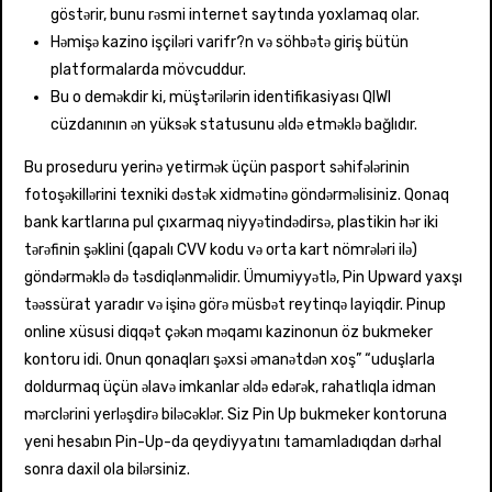
göstərir, bunu rəsmi internet saytında yoxlamaq olar.
Həmişə kazino işçiləri varifr?n və söhbətə giriş bütün
platformalarda mövcuddur.
Bu o deməkdir ki, müştərilərin identifikasiyası QIWI
cüzdanının ən yüksək statusunu əldə etməklə bağlıdır.
Bu proseduru yerinə yetirmək üçün pasport səhifələrinin
fotoşəkillərini texniki dəstək xidmətinə göndərməlisiniz. Qonaq
bank kartlarına pul çıxarmaq niyyətindədirsə, plastikin hər iki
tərəfinin şəklini (qapalı CVV kodu və orta kart nömrələri ilə)
göndərməklə də təsdiqlənməlidir. Ümumiyyətlə, Pin Upward yaxşı
təəssürat yaradır və işinə görə müsbət reytinqə layiqdir. Pinup
online xüsusi diqqət çəkən məqamı kazinonun öz bukmeker
kontoru idi. Onun qonaqları şəxsi əmanətdən xoş” “uduşlarla
doldurmaq üçün əlavə imkanlar əldə edərək, rahatlıqla idman
mərclərini yerləşdirə biləcəklər. Siz Pin Up bukmeker kontoruna
yeni hesabın Pin-Up-da qeydiyyatını tamamladıqdan dərhal
sonra daxil ola bilərsiniz.