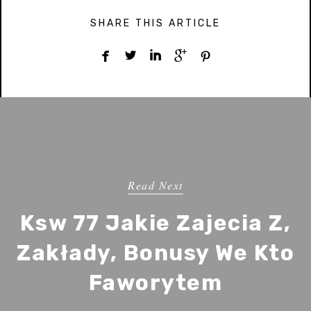
SHARE THIS ARTICLE





Read Next
Ksw 77 Jakie Zajecia Z,
Zakłady, Bonusy We Kto
Faworytem