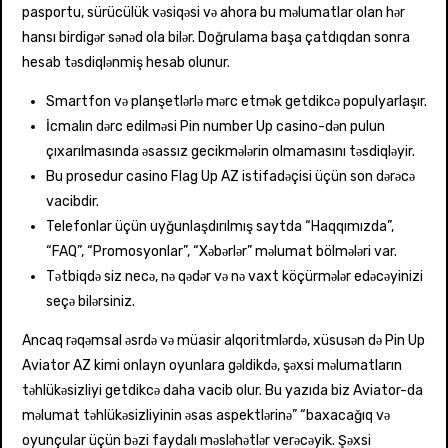
pasportu, sürücülük vəsiqəsi və ahora bu məlumatlar olan hər
hansı birdigər sənəd ola bilər. Doğrulama başa çatdıqdan sonra
hesab təsdiqlənmiş hesab olunur.
Smartfon və planşetlərlə mərc etmək getdikcə populyarlaşır.
İcmalın dərc edilməsi Pin number Up casino-dən pulun
çıxarılmasında əsassız gecikmələrin olmamasını təsdiqləyir.
Bu prosedur casino Flag Up AZ istifadəçisi üçün son dərəcə
vacibdir.
Telefonlar üçün uyğunlaşdırılmış saytda “Haqqımızda”,
“FAQ”, “Promosyonlar”, “Xəbərlər” məlumat bölmələri var.
Tətbiqdə siz necə, nə qədər və nə vaxt köçürmələr edəcəyinizi
seçə bilərsiniz.
Ancaq rəqəmsal əsrdə və müasir alqoritmlərdə, xüsusən də Pin Up
Aviator AZ kimi onlayn oyunlara gəldikdə, şəxsi məlumatların
təhlükəsizliyi getdikcə daha vacib olur. Bu yazıda biz Aviator-da
məlumat təhlükəsizliyinin əsas aspektlərinə” “baxacağıq və
oyunçular üçün bəzi faydalı məsləhətlər verəcəyik. Şəxsi