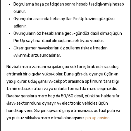
Doğrulama başa çatdıqdan sonra hesab təsdiqlənmiş hesab
olunur.
Oyunçular arasında belə saytlar Pin Up kazino güzgüsü
adlanır.
Oyunçuların öz hesablarına gecə-gündüz daxil olmaq üçün
Pin Up saytına daxil olmaqlarına ehtiyac yoxdur.
Əksər qumar həvəskarları öz pullarını riskə atmadan
əylənmək arzusundadırlar.
Növbəti mərc zamanı nə qədər çox sektor iştirak edərsə, uduş
ehtimalı bir o qədər yüksək olar. Buna görə də, oyunçu üçün ən
yaxşı qərar, uduş şansı və cekpot arasında optimum tarazlığı
təmin edəcək sütun və ya onlarla formatda mərc seçməkdir.
Bərabər şanslara mərc heç də 50/50 deyil, çünki bu halda sıfır
əlavə sektor rolunu oynayır və electronic vehicles üçün
handikap verir. Siz pin upward giriş etmisinizsə, actual pula və
ya pulsuz sikkələrə mərc etməli olacaqsınız
pin up casino
.