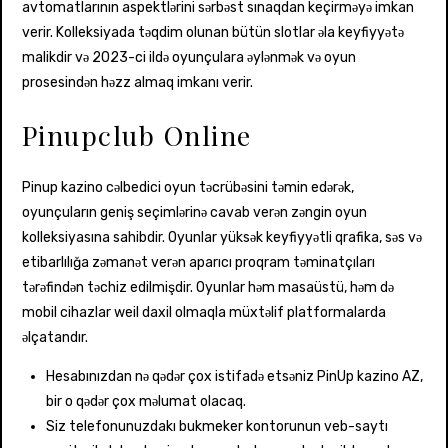
avtomatlarının aspektlərini sərbəst sınaqdan keçirməyə imkan
verir. Kolleksiyada təqdim olunan bütün slotlar əla keyfiyyətə
malikdir və 2023-ci ildə oyunçulara əylənmək və oyun
prosesindən həzz almaq imkanı verir.
Pinupclub Online
Pinup kazino cəlbedici oyun təcrübəsini təmin edərək,
oyunçuların geniş seçimlərinə cavab verən zəngin oyun
kolleksiyasına sahibdir. Oyunlar yüksək keyfiyyətli qrafika, səs və
etibarlılığa zəmanət verən aparıcı proqram təminatçıları
tərəfindən təchiz edilmişdir. Oyunlar həm masaüstü, həm də
mobil cihazlar weil daxil olmaqla müxtəlif platformalarda
əlçatandır.
Hesabınızdan nə qədər çox istifadə etsəniz PinUp kazino AZ,
bir o qədər çox məlumat olacaq.
Siz telefonunuzdakı bukmeker kontorunun veb-saytı