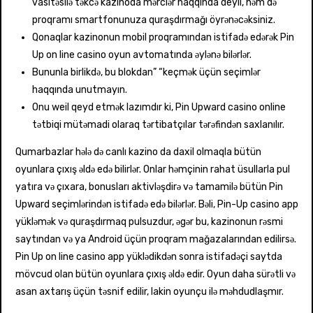
vasitəsilə təkcə kazinoda mərclər haqqında deyil, həm də
proqramı smartfonunuza quraşdırmağı öyrənəcəksiniz.
Qonaqlar kazinonun mobil proqramından istifadə edərək Pin
Up on line casino oyun avtomatında əylənə bilərlər.
Bununla birlikdə, bu blokdan” “keçmək üçün seçimlər
haqqında unutmayın.
Onu weil qeyd etmək lazımdır ki, Pin Upward casino online
tətbiqi mütəmadi olaraq tərtibatçılar tərəfindən saxlanılır.
Qumarbazlar hələ də canlı kazino da daxil olmaqla bütün
oyunlara çıxış əldə edə bilirlər. Onlar həmçinin rahat üsullarla pul
yatıra və çıxara, bonusları aktivləşdirə və tamamilə bütün Pin
Upward seçimlərindən istifadə edə bilərlər. Bəli, Pin-Up casino app
yükləmək və quraşdırmaq pulsuzdur, əgər bu, kazinonun rəsmi
saytından və ya Android üçün proqram mağazalarından edilirsə.
Pin Up on line casino app yüklədikdən sonra istifadəçi saytda
mövcud olan bütün oyunlara çıxış əldə edir. Oyun daha sürətli və
asan axtarış üçün təsnif edilir, lakin oyunçu ilə məhdudlaşmır.