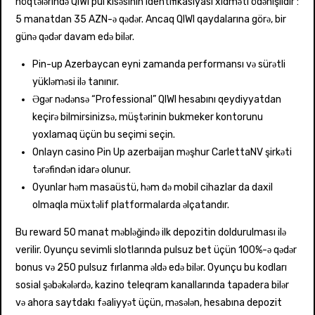
nöqtələrində QIWI pul kisəsinin identifikasiyası xidməti ödənişlidir :
5 manatdan 35 AZN-ə qədər. Ancaq QIWI qaydalarına görə, bir
günə qədər davam edə bilər.
Pin-up Azerbaycan eyni zamanda performansı və sürətli
yükləməsi ilə tanınır.
Əgər nədənsə “Professional” QIWI hesabını qeydiyyatdan
keçirə bilmirsinizsə, müştərinin bukmeker kontorunu
yoxlamaq üçün bu seçimi seçin.
Onlayn casino Pin Up azerbaijan məşhur CarlettaNV şirkəti
tərəfindən idarə olunur.
Oyunlar həm masaüstü, həm də mobil cihazlar da daxil
olmaqla müxtəlif platformalarda əlçatandır.
Bu reward 50 manat məbləğində ilk depozitin doldurulması ilə
verilir. Oyunçu sevimli slotlarında pulsuz bet üçün 100%-ə qədər
bonus və 250 pulsuz fırlanma əldə edə bilər. Oyunçu bu kodları
sosial şəbəkələrdə, kazino teleqram kanallarında tapadera bilər
və ahora saytdakı fəaliyyət üçün, məsələn, hesabına depozit