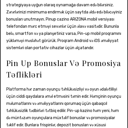
strategiyaya uyğun olaraq oynamağa davam edə bilərsiniz.
Zərərlərinizi minimuma endirmək üçün saytda əldə edə biləcəyiniz
bonusları unutmayın. Pinup cazino ARIZONA mobil versiyası
telefondan mərc etməyi sevənlər üçün əlavə vasitədir. Bununla
belə, smartfon və ya planşetiniz varsa, Pin-up mobil proqramını
yükləməyi məsləhət görürük. Proqram Android və iOS əməliyyat
sistemləri olan portativ cihazlar üçün əlçatandır.
Pin Up Bonuslar Və Promosiya
Təflikləri
Platforma hər zaman oyunçu təhlükəsizliyi və oyun ədalətliliyi
üçün ciddi qaydalara əməl etməsini təmin edir. Həmçinin oyunçu
məlumatlarını və əməliyyatlarını qorumaq üçün qabaqcıl
təhlükəsizlik tədbirləri tətbiq edilir. Pin-up kazino həm yeni, həm
də müntəzəm oyunçulara müxtəlif bonuslar və promosiyalar
təklif edir. Bunlara frispinlər, depozit bonusları və xüsusi