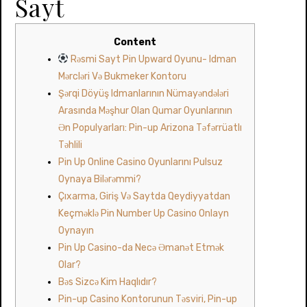
Sayt
Content
Rəsmi Sayt Pin Upward Oyunu- Idman
Mərcləri Və Bukmeker Kontoru
Şərqi Döyüş Idmanlarının Nümayəndələri
Arasında Məşhur Olan Qumar Oyunlarının
Ən Populyarları: Pin-up Arizona Təfərrüatlı
Təhlili
Pin Up Online Casino Oyunlarını Pulsuz
Oynaya Bilərəmmi?
Çıxarma, Giriş Və Saytda Qeydiyyatdan
Keçməklə Pin Number Up Casino Onlayn
Oynayın
Pin Up Casino-da Necə Əmanət Etmək
Olar?
Bəs Sizcə Kim Haqlıdır?
Pin-up Casino Kontorunun Təsviri, Pin-up