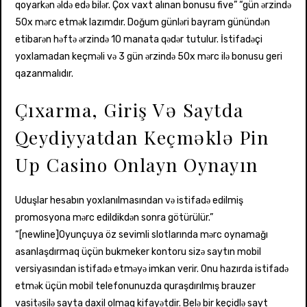
qoyarkən əldə edə bilər. Çox vaxt alınan bonusu five” “gün ərzində
50x mərc etmək lazımdır. Doğum günləri bayram günündən
etibarən həftə ərzində 10 manata qədər tutulur. İstifadəçi
yoxlamadan keçməli və 3 gün ərzində 50x mərc ilə bonusu geri
qazanmalıdır.
Çıxarma, Giriş Və Saytda
Qeydiyyatdan Keçməklə Pin
Up Casino Onlayn Oynayın
Uduşlar hesabın yoxlanılmasından və istifadə edilmiş
promosyona mərc edildikdən sonra götürülür.”
“[newline]Oyunçuya öz sevimli slotlarında mərc oynamağı
asanlaşdırmaq üçün bukmeker kontoru sizə saytın mobil
versiyasından istifadə etməyə imkan verir. Onu hazırda istifadə
etmək üçün mobil telefonunuzda quraşdırılmış brauzer
vasitəsilə sayta daxil olmaq kifayətdir. Belə bir keçidlə sayt