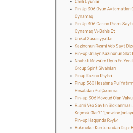
Canlı Oyunlar
Pin Up 306 Oyun Avtomatları 
Oynamaq
Pin Up 306 Casino Rəsmi Sayt
Oynamaq Və Bahis Et
Unikal Xüsusiyyətlər
Kazinonun Rəsmi Veb Sayt Diz
Pin-up Onlayn Kazinonun Slot M
Növbəti Mövsüm Üçün En Yeni 
Group Spirit Siyahıları
Pinup Kazino Rəyləri
Pinup 360 Hesabına Pul Yatır
Hesabdan Pul Çıxarma
Pin-up 306 Mövcud Olan Valyu
Rəsmi Veb Saytın Bloklanması,
Keçmək Olar?” “[newline]onlay
Pin-up Haqqında Rəylər
Bukmeker Kontorundan Digər B