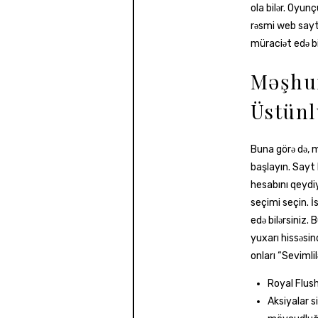
ola bilər. Oyun
rəsmi web sayt
müraciət edə bi
Məşhu
Üstünl
Buna görə də, 
başlayın. Sayt 
hesabını qeydi
seçimi seçin. İ
edə bilərsiniz.
yuxarı hissəsin
onları “Sevimlil
Royal Flush
Aksiyalar s