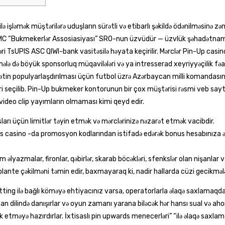
ə işləmək müştərilərə uduşların sürətli və etibarlı şəkildə ödənilməsinə zə
 MMC “Bukmekerlər Assosiasiyası” SRO-nun üzvüdür — üzvlük şəhadətna
əri TsUPIS ASC QIWI-bank vasitəsilə həyata keçirilir. Mərclər Pin-Up casino
hələ də böyük sponsorluq müqavilələri və ya intresserad xeyriyyəçilik fəali
kətin populyarlaşdırılması üçün futbol üzrə Azərbaycan milli komandasın
ri seçilib. Pin-Up bukmeker kontorunun bir çox müştərisi rəsmi veb saytı
video clip yayımların olmaması kimi qeyd edir.
arı üçün limitlər təyin etmək və mərclərinizə nəzarət etmək vacibdir.
 casino -da promosyon kodlarından istifadə edərək bonus hesabınıza əl
m əlyazmalar, fironlar, qəbirlər, skarab böcəkləri, sfenkslər olan nişanlar v
ante çəkilməni təmin edir, baxmayaraq ki, nadir hallarda cüzi gecikmələr 
tting ilə bağlı köməyə ehtiyacınız varsa, operatorlarla əlaqə saxlamaqd
n dilində danışırlar və oyun zamanı yarana biləcək hər hansı sual və ah
k etməyə hazırdırlar. İxtisaslı pin upwards menecerləri” “ilə əlaqə saxl