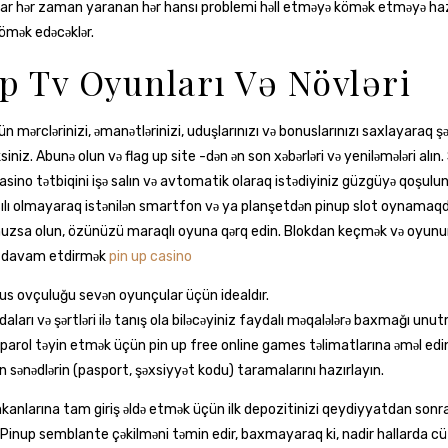
ar hər zaman yaranan hər hansı problemi həll etməyə kömək etməyə hazır
ömək edəcəklər.
p Tv Oyunları Və Növləri
n mərclərinizi, əmanətlərinizi, uduşlarınızı və bonuslarınızı saxlayaraq ş
ksiniz. Abunə olun və flag up site -dən ən son xəbərləri və yeniləmələri alın
asino tətbiqini işə salın və avtomatik olaraq istədiyiniz güzgüyə qoşulu
ılı olmayaraq istənilən smartfon və ya planşetdən pinup slot oynamaqd
uzsa olun, özünüzü maraqlı oyuna qərq edin. Blokdan keçmək və oyunu
nu davam etdirmək
pin up casino
us ovçuluğu sevən oyunçular üçün idealdır.
aları və şərtləri ilə tanış ola biləcəyiniz faydalı məqalələrə baxmağı unu
parol təyin etmək üçün pin up free online games təlimatlarına əməl edi
n sənədlərin (pasport, şəxsiyyət kodu) taramalarını hazırlayın.
kanlarına tam giriş əldə etmək üçün ilk depozitinizi qeydiyyatdan sonr
 Pinup semblante çəkilməni təmin edir, baxmayaraq ki, nadir hallarda cü