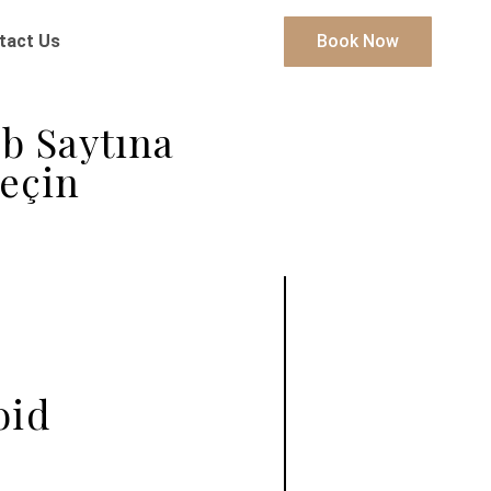
tact Us
Book Now
b Saytına
eçin
oid