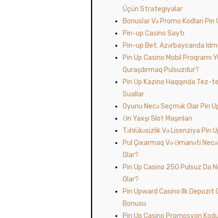
Üçün Strategiyalar
Bonuslar Və Promo Kodları Pin 
Pin-up Casino Saytı
Pin-up Bet: Azərbaycanda Idma
Pin Up Casino Mobil Proqramı Y
Quraşdırmaq Pulsuzdur?
Pin Up Kazino Haqqında Tez-te
Suallar
Oyunu Necə Seçmək Olar Pin U
Ən Yaxşı Slot Maşınları
Təhlükəsizlik Və Lisenziya Pin U
Pul Çıxarmaq Və Əmanəti Nec
Olar?
Pin Up Casino 250 Pulsuz Da 
Olar?
Pin Upward Casino Ilk Depozit 
Bonusu
Pin Up Casino Promosyon Kodu