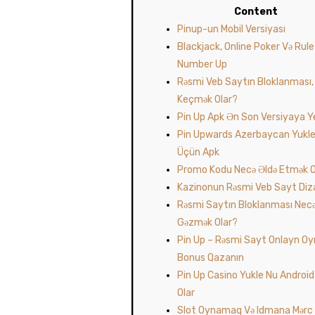
Content
Pinup-un Mobil Versiyası
Blackjack, Online Poker Və Rule
Number Up
Rəsmi Veb Saytın Bloklanması,
Keçmək Olar?
Pin Up Apk Ən Son Versiyaya Ye
Pin Upwards Azerbaycan Yukle
Üçün Apk
Promo Kodu Necə Əldə Etmək O
Kazinonun Rəsmi Veb Sayt Diz
Rəsmi Saytın Bloklanması Nec
Gəzmək Olar?
Pin Up – Rəsmi Sayt Onlayn Oy
Bonus Qazanın
Pin Up Casino Yukle Nu Androi
Olar
Slot Oynamaq Və Idmana Mərc