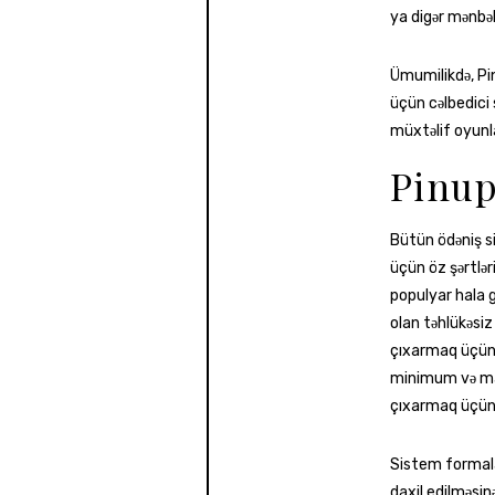
ya digər mənbəl
Ümumilikdə, Pi
üçün cəlbedici 
müxtəlif oyunlar
Pinup
Bütün ödəniş si
üçün öz şərtlər
populyar hala g
olan təhlükəsiz
çıxarmaq üçün 
minimum və mak
çıxarmaq üçün 
Sistem formalaş
daxil edilməsi