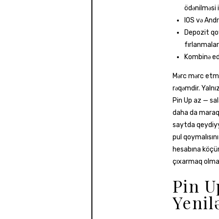
ödənilməsi i
IOS və Andr
Depozit qo
fırlanmalar
Kombinə ed
Mərc mərc etmə
rəqəmdir. Yalnı
Pin Up az — sa
daha da maraql
saytda qeydiy
pul qoymalısınız
hesabına köçürü
çıxarmaq olm
Pin U
Yenil