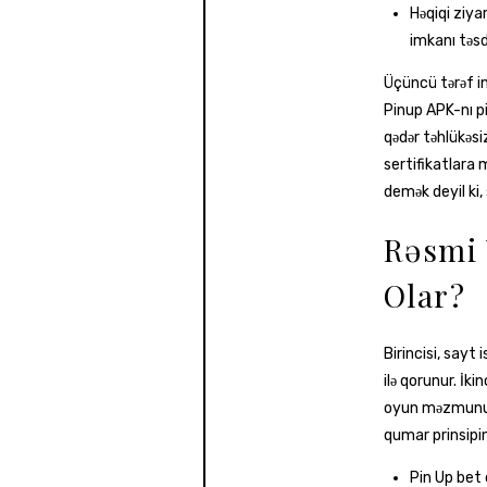
Həqiqi ziya
imkanı təsdi
Üçüncü tərəf i
Pinup APK-nı pi
qədər təhlükəsi
sertifikatlara 
demək deyil ki,
Rəsmi 
Olar?
Birincisi, sayt
ilə qorunur. İki
oyun məzmunu tə
qumar prinsipin
Pin Up bet 