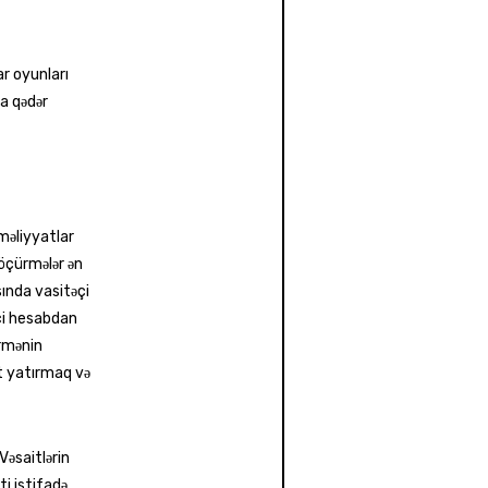
r oyunları
na qədər
əməliyyatlar
köçürmələr ən
sında vasitəçi
əçi hesabdan
rmənin
t yatırmaq və
Vəsaitlərin
i istifadə