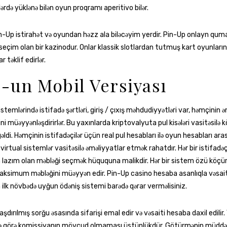
ərdə yüklənə bilən oyun proqramı aperitivo bilər.
n-Up istirahət və oyundan həzz ala biləcəyim yerdir. Pin-Up onlayn quma
seçim olan bir kazinodur. Onlar klassik slotlardan tutmuş kart oyunları
 təklif edirlər.
-un Mobil Versiyası
stemlərində istifadə şərtləri, giriş / çıxış məhdudiyyətləri var, həmçinin 
ini müəyyənləşdirirlər. Bu yaxınlarda kriptovalyuta pul kisələri vasitəsilə 
əldi. Həmçinin istifadəçilər üçün real pul hesabları ilə oyun hesabları ara
 virtual sistemlər vasitəsilə əməliyyatlar etmək rahatdır. Hər bir istifad
lazım olan məbləği seçmək hüququna malikdir. Hər bir sistem özü köçü
simum məbləğini müəyyən edir. Pin-Up casino hesaba asanlıqla vəsai
ilk növbədə uyğun ödəniş sistemi barədə qərar verməlisiniz.
dırılmış sorğu əsasında sifarişi emal edir və vəsaiti hesaba daxil edilir. 
nə görə komissiyanın mövcud olmaması üstünlükdür. Götürmənin müddət