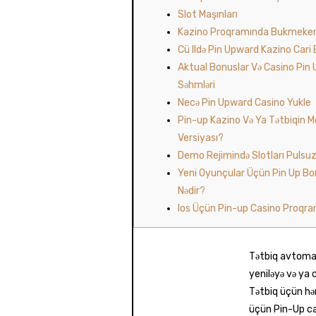
Slot Maşınları
Kazino Proqramında Bukmeke
Cü Ildə Pin Upward Kazino Cari
Aktual Bonuslar Və Casino Pin 
Səhmləri
Necə Pin Upward Casino Yukle
Pin-up Kazino Və Ya Tətbiqin M
Versiyası?
Demo Rejimində Slotları Pulsu
Yeni Oyunçular Üçün Pin Up Bo
Nədir?
Ios Üçün Pin-up Casino Proqra
Tətbiq avtomat
yeniləyə və ya 
Tətbiq üçün hə
üçün Pin-Up cas