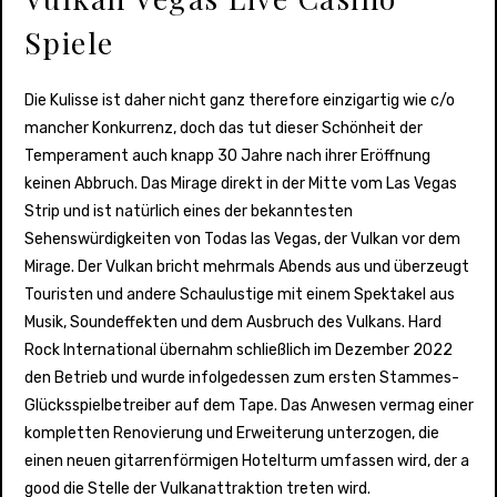
Spiele
Die Kulisse ist daher nicht ganz therefore einzigartig wie c/o
mancher Konkurrenz, doch das tut dieser Schönheit der
Temperament auch knapp 30 Jahre nach ihrer Eröffnung
keinen Abbruch. Das Mirage direkt in der Mitte vom Las Vegas
Strip und ist natürlich eines der bekanntesten
Sehenswürdigkeiten von Todas las Vegas, der Vulkan vor dem
Mirage. Der Vulkan bricht mehrmals Abends aus und überzeugt
Touristen und andere Schaulustige mit einem Spektakel aus
Musik, Soundeffekten und dem Ausbruch des Vulkans. Hard
Rock International übernahm schließlich im Dezember 2022
den Betrieb und wurde infolgedessen zum ersten Stammes-
Glücksspielbetreiber auf dem Tape. Das Anwesen vermag einer
kompletten Renovierung und Erweiterung unterzogen, die
einen neuen gitarrenförmigen Hotelturm umfassen wird, der a
good die Stelle der Vulkanattraktion treten wird.