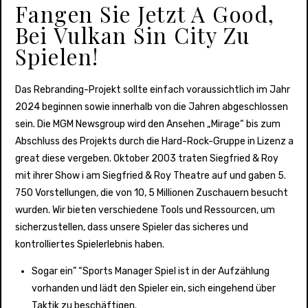
Fangen Sie Jetzt A Good,
Bei Vulkan Sin City Zu
Spielen!
Das Rebranding-Projekt sollte einfach voraussichtlich im Jahr
2024 beginnen sowie innerhalb von die Jahren abgeschlossen
sein. Die MGM Newsgroup wird den Ansehen „Mirage“ bis zum
Abschluss des Projekts durch die Hard-Rock-Gruppe in Lizenz a
great diese vergeben. Oktober 2003 traten Siegfried & Roy
mit ihrer Show i am Siegfried & Roy Theatre auf und gaben 5.
750 Vorstellungen, die von 10, 5 Millionen Zuschauern besucht
wurden. Wir bieten verschiedene Tools und Ressourcen, um
sicherzustellen, dass unsere Spieler das sicheres und
kontrolliertes Spielerlebnis haben.
Sogar ein” “Sports Manager Spiel ist in der Aufzählung
vorhanden und lädt den Spieler ein, sich eingehend über
Taktik zu beschäftigen.