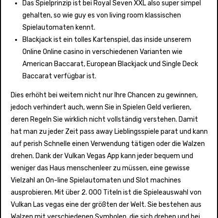
Das Spielprinzip ist bei Royal Seven XXL also super simpel
gehalten, so wie guy es von living room klassischen
Spielautomaten kennt.
Blackjack ist ein tolles Kartenspiel, das inside unserem
Online Online casino in verschiedenen Varianten wie
American Baccarat, European Blackjack und Single Deck
Baccarat verfügbar ist.
Dies erhöht bei weitem nicht nur Ihre Chancen zu gewinnen,
jedoch verhindert auch, wenn Sie in Spielen Geld verlieren,
deren Regeln Sie wirklich nicht vollständig verstehen. Damit
hat man zu jeder Zeit pass away Lieblingsspiele parat und kann
auf perish Schnelle einen Verwendung tätigen oder die Walzen
drehen. Dank der Vulkan Vegas App kann jeder bequem und
weniger das Haus menschenleer zu müssen, eine gewisse
Vielzahl an On-line Spielautomaten und Slot machines
ausprobieren. Mit über 2. 000 Titeln ist die Spieleauswahl von
Vulkan Las vegas eine der größten der Welt. Sie bestehen aus
Walzen mit verschiedenen Symbolen, die sich drehen und bei