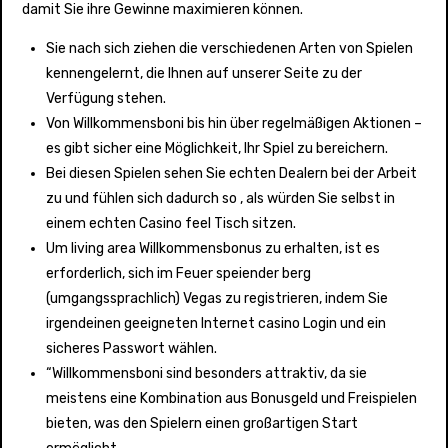
damit Sie ihre Gewinne maximieren können.
Sie nach sich ziehen die verschiedenen Arten von Spielen
kennengelernt, die Ihnen auf unserer Seite zu der
Verfügung stehen.
Von Willkommensboni bis hin über regelmäßigen Aktionen –
es gibt sicher eine Möglichkeit, Ihr Spiel zu bereichern.
Bei diesen Spielen sehen Sie echten Dealern bei der Arbeit
zu und fühlen sich dadurch so , als würden Sie selbst in
einem echten Casino feel Tisch sitzen.
Um living area Willkommensbonus zu erhalten, ist es
erforderlich, sich im Feuer speiender berg
(umgangssprachlich) Vegas zu registrieren, indem Sie
irgendeinen geeigneten Internet casino Login und ein
sicheres Passwort wählen.
“Willkommensboni sind besonders attraktiv, da sie
meistens eine Kombination aus Bonusgeld und Freispielen
bieten, was den Spielern einen großartigen Start