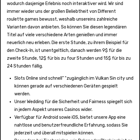
wodurch dasjenige Erlebnis noch interaktiver wird. Wir sind
immer wieder uns der großen Beliebtheit von Different
roulette games bewusst, weshalb unsereins zahlreiche
Varianten davon anbieten. So können Sie diesen legendären
Titel auf viele verschiedene Arten genießen und immer
neuerlich neu erleben. Die erste Stunde, zu ihrem Beispiel für
den Check-In, ist unentgeltlich, danach werden 9$ für die
zweite Stunde, 12$ für bis zu four Stunden und 15$ für bis zu
24 Stunden fällig.
Slots Online sind schnell” “zugänglich im Vulkan Sin city und
können gerade auf verschiedenen Geräten gespielt
werden.
Unser Wedding für die Sicherheit und Fairness spiegelt sich
in jedem Aspekt unseres Casinos wider.
Verfügbar für Android sowie iOS, bietet unsere App eine
nahtlose und benutzerfreundliche Erfahrung, sodass Sie
jederzeit und überall mitspielen können.