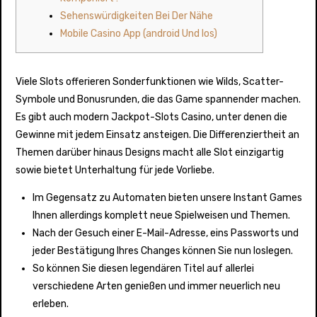
Sehenswürdigkeiten Bei Der Nähe
Mobile Casino App (android Und Ios)
Viele Slots offerieren Sonderfunktionen wie Wilds, Scatter-
Symbole und Bonusrunden, die das Game spannender machen.
Es gibt auch modern Jackpot-Slots Casino, unter denen die
Gewinne mit jedem Einsatz ansteigen. Die Differenziertheit an
Themen darüber hinaus Designs macht alle Slot einzigartig
sowie bietet Unterhaltung für jede Vorliebe.
Im Gegensatz zu Automaten bieten unsere Instant Games
Ihnen allerdings komplett neue Spielweisen und Themen.
Nach der Gesuch einer E-Mail-Adresse, eins Passworts und
jeder Bestätigung Ihres Changes können Sie nun loslegen.
So können Sie diesen legendären Titel auf allerlei
verschiedene Arten genießen und immer neuerlich neu
erleben.