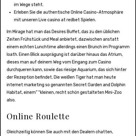
im Wege steht.
Erleben Sie die authentische Online Casino-Atmosphäre
mit unseren Live casino at redbet Spielen.
Im Mirage hat man das Desires Buffet, das zu den üblichen
Zeiten Frühstück und Meal anbietet, dazwischen anstatt
einem echten Lunchtime allerdings einen Brunch im Programm
loath. Einen Blick ausprägung ist darüber hinaus das Atrium,
dieses man auf deinem Weg vom Eingang zum Casino
durchqueren kann, sowie das riesige Aquarium, das sich hinter
der Rezeption befindet. Die weißen Tiger hat man heute
internet marketing so genannten Secret Garden and Dolphin
Habitat, einem” “kleinen, recht schön gestalteten Mini-Zoo
also.
Online Roulette
Gleichzeitig können Sie auch mit den Dealern chatten,