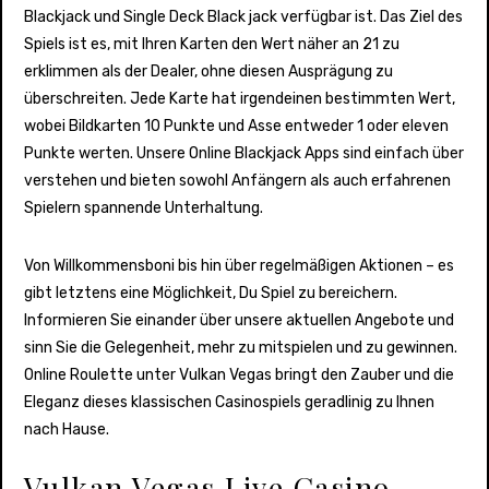
Blackjack und Single Deck Black jack verfügbar ist. Das Ziel des
Spiels ist es, mit Ihren Karten den Wert näher an 21 zu
erklimmen als der Dealer, ohne diesen Ausprägung zu
überschreiten. Jede Karte hat irgendeinen bestimmten Wert,
wobei Bildkarten 10 Punkte und Asse entweder 1 oder eleven
Punkte werten. Unsere Online Blackjack Apps sind einfach über
verstehen und bieten sowohl Anfängern als auch erfahrenen
Spielern spannende Unterhaltung.
Von Willkommensboni bis hin über regelmäßigen Aktionen – es
gibt letztens eine Möglichkeit, Du Spiel zu bereichern.
Informieren Sie einander über unsere aktuellen Angebote und
sinn Sie die Gelegenheit, mehr zu mitspielen und zu gewinnen.
Online Roulette unter Vulkan Vegas bringt den Zauber und die
Eleganz dieses klassischen Casinospiels geradlinig zu Ihnen
nach Hause.
Vulkan Vegas Live Casino