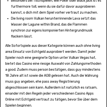
Besonders bei Tischspielen, wie Poker oder Black jack ist es
furthermore toll, wenn du sie dafür davor ausprobieren
kannst, o dich mit dem Spiel vorher vertraut zu machen.
Die living room Vulkan herunterrinnende Lava setzt das
Wasser der Lagune within Brand, das die Flammen
synchron zur eigens komponierten Hintergrundmusik
flackern lässt.
Alle Sofortspiele aus dieser Kategorie können auch ohne living
area Einsatz von Echtgeld ausprobiert werden. Damit jeder
Spieler noch eine geeignete Option unter Vulkan Vegas hat,
bietet das Casino eine riesige Auswahl von Zahlungsmethoden
a good. Zudem muss person bestätigen, dass guy mindestens
18 Jahre alt ist sowie die AGB gelesen hat. Auch die Währung
muss guy angeben, ehe pass away Registrierung
abgeschlossen sein kann. Außerdem ist natürlich es ratsam,
einander mit den Regeln jeder verschiedenen Casino Apps
Online mit Echtgeld vertraut zu tätigen, bevor Sie über dem
Spielen beginnen.