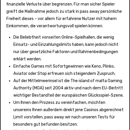
finanzielle Verluste über begrenzen. Für man sicher Spieler
greift die Maßnahme jedoch zu stark in pass away persönliche
Freiheit dieses – vor allem für erfahrene Nutzer mit hohem
Einkommen, die verantwortungsvoll spielen können.
Die Beliebtheit vonseiten Online-Spielhallen, die wenig
Einsatz- und Einzahlungslimits haben, kann jedoch nicht
nur über gesetzliche Faktoren und Rahmenbedingungen
erklärt werden.
Einfache Games mit Sofortgewinnen wie Keno, Plinko,
Aviator oder Stop erfreuen sich steigendem Zuspruch.
Auf der Mittelmeerinsel ist die The island of malta Gaming
Authority (MGA) seit 2004 aktiv und nach dem EU-Beitritt
wichtiger Bestandteil der europäischen Glücksspiel-Szene.
Um Ihnen den Prozess zu vereinfachen, möchten
unsereins Ihnen außerdem direkt jene Casinos abgerechnet
Limit vorstellen, pass away wir nach unseren Tests für
besonders gut befunden besitzen.