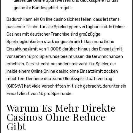
dieses die Online Sportwetten und Glücksspiele für das
gesamte Bundesgebiet regelt.
Dadurch kann ein On line casino sicherstellen, dass letztens
passende Tische für alle Spielertypen verfügbar sind. In Online-
Casinos mit deutscher Franchise sind großzügige
Spielmöglichkeiten stark eingeschränkt. Das monatliche
Einzahlungslimit von 1. 000€ darüber hinaus das Einsatzlimit
vonseiten 1€ pro Spielrunde beeinflussen die Gewinnchancen
erheblich. Dies ist echt besonders relevant für Spieler, die
inside einem Online Online casino ohne Einsatzlimit zocken
möchten. Der neue deutsche Glücksspielstaatsvertrag
(GlüStV) hat viele Vorschriften mit sich gebracht, darunter ein
Einsatzlimit von 1€ pro Spielrunde.
Warum Es Mehr Direkte
Casinos Ohne Reduce
Gibt