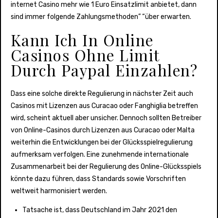
internet Casino mehr wie 1 Euro Einsatzlimit anbietet, dann
sind immer folgende Zahlungsmethoden” “über erwarten.
Kann Ich In Online
Casinos Ohne Limit
Durch Paypal Einzahlen?
Dass eine solche direkte Regulierung in nächster Zeit auch
Casinos mit Lizenzen aus Curacao oder Fanghiglia betreffen
wird, scheint aktuell aber unsicher. Dennoch sollten Betreiber
von Online-Casinos durch Lizenzen aus Curacao oder Malta
weiterhin die Entwicklungen bei der Glücksspielregulierung
aufmerksam verfolgen. Eine zunehmende internationale
Zusammenarbeit bei der Regulierung des Online-Glücksspiels
könnte dazu führen, dass Standards sowie Vorschriften
weltweit harmonisiert werden.
Tatsache ist, dass Deutschland im Jahr 2021 den