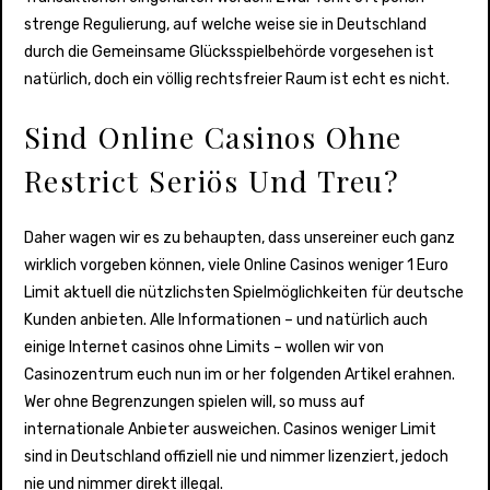
strenge Regulierung, auf welche weise sie in Deutschland
durch die Gemeinsame Glücksspielbehörde vorgesehen ist
natürlich, doch ein völlig rechtsfreier Raum ist echt es nicht.
Sind Online Casinos Ohne
Restrict Seriös Und Treu?
Daher wagen wir es zu behaupten, dass unsereiner euch ganz
wirklich vorgeben können, viele Online Casinos weniger 1 Euro
Limit aktuell die nützlichsten Spielmöglichkeiten für deutsche
Kunden anbieten. Alle Informationen – und natürlich auch
einige Internet casinos ohne Limits – wollen wir von
Casinozentrum euch nun im or her folgenden Artikel erahnen.
Wer ohne Begrenzungen spielen will, so muss auf
internationale Anbieter ausweichen. Casinos weniger Limit
sind in Deutschland offiziell nie und nimmer lizenziert, jedoch
nie und nimmer direkt illegal.