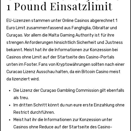
1 Pound Einsatzlimit
EU-Lizenzen stammen unter Online Casinos abgerechnet 1
Euro Limit zusammenfassend aus Fanghiglia, Gibraltar und
Curaçao. Vor allem die Malta Gaming Authority ist für ihre
strengen Anforderungen hinsichtlich Sicherheit und Justness
bekannt. Meist hat ihr die Informationen zur Konzession bei
Casinos ohne Limit auf der Startseite des Casino-Portals
unten im Footer. Fans von Kryptowährungen sollten nach einer
Curacao Lizenz Ausschau halten, da ein Bitcoin Casino meist
da lizenziert wird.
Die Lizenz der Curaçao Gambling Commission gilt ebenfalls
als treu.
Im dritten Schritt könnt du nun eure erste Einzahlung ohne
Restrict durchführen.
Meist hat ihr die Informationen zur Konzession unter
Casinos ohne Reduce auf der Startseite des Casino-