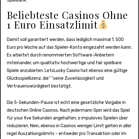
Spielbank.
Beliebteste Casinos Ohne
1 Euro Einsatzlimit
Damit soll garantiert werden, dass lediglich maximal 1. 500
Euro pro Woche auf das Spieler-Konto eingezahlt werden kann.
Es arbeitet durch renommierten Software-Anbietern
miteinander, um qualitativ hochwertige und fair spielbare
Spiele anzubieten. LetsLucky Casino hat ebenso eine gültige
Glücksspiellizenz, die” “seine Zuverlässigkeit und
Vertrauenswürdigkeit bestätigt.
Die 5-Sekunden-Pause ist echt eine gesetzliche Vorgabe in
deutschen Online Casinos. Nach jedermann Spin wird das Spiel
für your five Sekunden angehalten, o impulsives Spielen über
reduzieren. Nein, ebenso in Casinos weniger Limit gelten in aller
regel Auszahlungslimits – entweder pro Transaktion oder im