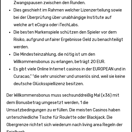
Zwangspausen zwischen den Runden.
Dies geschieht im Rahmen welcher Lizenzerteilung sowie
bei der Überprüfung über unabhängige Institute auf
welche art eCogra oder iTechLabs.
Die besten Markenspiele schützen den Spieler vor dem
Risiko, aufgrund unfairer Ergebnisse Geld zu benachteiligt
werden.
Die Mindesteinzahlung, die nötig ist um den
Willkommensbonus zu erlangen, beträgt 20 EUR.
Es gibt viele Online Internet casinos in der EUROPEAN und in
Curacao,” “die sehr unsicher und unseriös sind, weil sie keine
deutsche Glücksspiellizenz besitzen.
Der Willkommensbonus muss sechsunddreißig Mal (x36) mit
dem Bonusbetrag umgesetzt werden, 1 die
Umsatzbedingungen zu erfüllen. Die meisten Casinos haben
unterschiedliche Tische für Roulette oder Blackjack. Die
Obergrenze richtet sich wiederum nach living area Regeln der