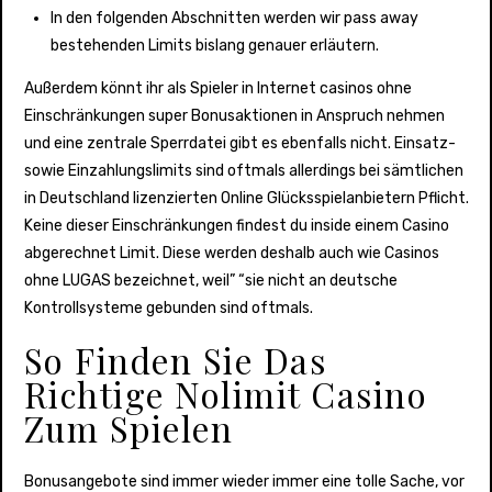
In den folgenden Abschnitten werden wir pass away
bestehenden Limits bislang genauer erläutern.
Außerdem könnt ihr als Spieler in Internet casinos ohne
Einschränkungen super Bonusaktionen in Anspruch nehmen
und eine zentrale Sperrdatei gibt es ebenfalls nicht. Einsatz-
sowie Einzahlungslimits sind oftmals allerdings bei sämtlichen
in Deutschland lizenzierten Online Glücksspielanbietern Pflicht.
Keine dieser Einschränkungen findest du inside einem Casino
abgerechnet Limit. Diese werden deshalb auch wie Casinos
ohne LUGAS bezeichnet, weil” “sie nicht an deutsche
Kontrollsysteme gebunden sind oftmals.
So Finden Sie Das
Richtige Nolimit Casino
Zum Spielen
Bonusangebote sind immer wieder immer eine tolle Sache, vor