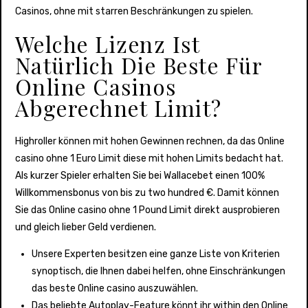
Casinos, ohne mit starren Beschränkungen zu spielen.
Welche Lizenz Ist
Natürlich Die Beste Für
Online Casinos
Abgerechnet Limit?
Highroller können mit hohen Gewinnen rechnen, da das Online
casino ohne 1 Euro Limit diese mit hohen Limits bedacht hat.
Als kurzer Spieler erhalten Sie bei Wallacebet einen 100%
Willkommensbonus von bis zu two hundred €. Damit können
Sie das Online casino ohne 1 Pound Limit direkt ausprobieren
und gleich lieber Geld verdienen.
Unsere Experten besitzen eine ganze Liste von Kriterien
synoptisch, die Ihnen dabei helfen, ohne Einschränkungen
das beste Online casino auszuwählen.
Das beliebte Autoplay-Feature könnt ihr within den Online