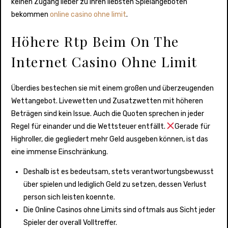
keinen Zugang lieber zu ihren liebsten Spielangeboten
bekommen
online casino ohne limit
.
Höhere Rtp Beim On The
Internet Casino Ohne Limit
Überdies bestechen sie mit einem großen und überzeugenden
Wettangebot. Livewetten und Zusatzwetten mit höheren
Beträgen sind kein Issue. Auch die Quoten sprechen in jeder
Regel für einander und die Wettsteuer entfällt.
Gerade für
Highroller, die gegliedert mehr Geld ausgeben können, ist das
eine immense Einschränkung.
Deshalb ist es bedeutsam, stets verantwortungsbewusst
über spielen und lediglich Geld zu setzen, dessen Verlust
person sich leisten koennte.
Die Online Casinos ohne Limits sind oftmals aus Sicht jeder
Spieler der overall Volltreffer.