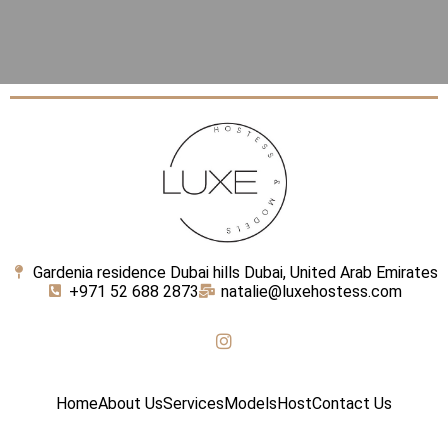
Gardenia residence Dubai hills Dubai, United Arab Emirates
+971 52 688 2873
natalie@luxehostess.com
Home
About Us
Services
Models
Host
Contact Us