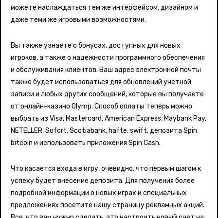
можете наслаждаться тем же интерфейсом, дизайном и
даже теми же игровыми возможностями.
Вы также узнаете о бонусах, доступных для новых
игроков, а также о надежности программного обеспечения
и обслуживания клиентов. Ваш адрес электронной почты
также будет использоваться для обновлений учетной
записи и любых других сообщений, которые вы получаете
от онлайн-казино Olymp. Способ оплаты теперь можно
выбрать из Visa, Mastercard, American Express, Maybank Pay,
NETELLER, Sofort, Scotiabank, hafte, swift, депозита Spin
bitcoin и использовать приложения Spin Cash.
Что касается входа в игру, очевидно, что первым шагом к
успеху будет внесение депозита. Для получения более
подробной информации о новых играх и специальных
предложениях посетите нашу страницу рекламных акций.
Все, что вам нужно сделать, это настроить новый счет на