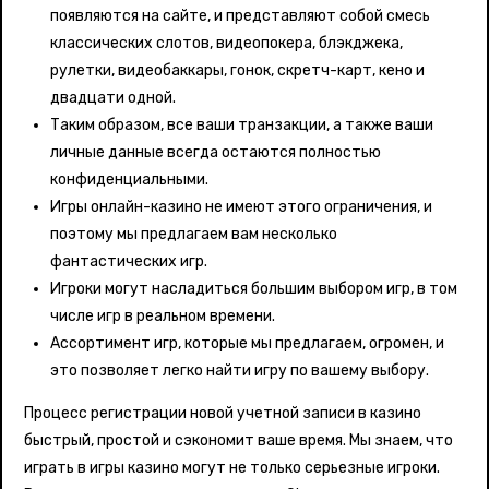
появляются на сайте, и представляют собой смесь
классических слотов, видеопокера, блэкджека,
рулетки, видеобаккары, гонок, скретч-карт, кено и
двадцати одной.
Таким образом, все ваши транзакции, а также ваши
личные данные всегда остаются полностью
конфиденциальными.
Игры онлайн-казино не имеют этого ограничения, и
поэтому мы предлагаем вам несколько
фантастических игр.
Игроки могут насладиться большим выбором игр, в том
числе игр в реальном времени.
Ассортимент игр, которые мы предлагаем, огромен, и
это позволяет легко найти игру по вашему выбору.
Процесс регистрации новой учетной записи в казино
быстрый, простой и сэкономит ваше время. Мы знаем, что
играть в игры казино могут не только серьезные игроки.