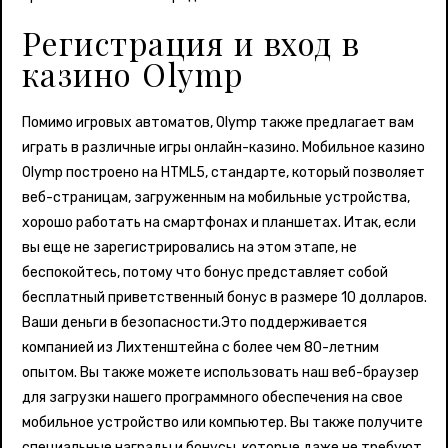
Регистрация и вход в
казино Olymp
Помимо игровых автоматов, Olymp также предлагает вам
играть в различные игры онлайн-казино. Мобильное казино
Olymp построено на HTML5, стандарте, который позволяет
веб-страницам, загруженным на мобильные устройства,
хорошо работать на смартфонах и планшетах. Итак, если
вы еще не зарегистрировались на этом этапе, не
беспокойтесь, потому что бонус представляет собой
бесплатный приветственный бонус в размере 10 долларов.
Ваши деньги в безопасности.Это поддерживается
компанией из Лихтенштейна с более чем 80-летним
опытом. Вы также можете использовать наш веб-браузер
для загрузки нашего программного обеспечения на свое
мобильное устройство или компьютер. Вы также получите
специальные награды и бонусы, которые даже не требуют