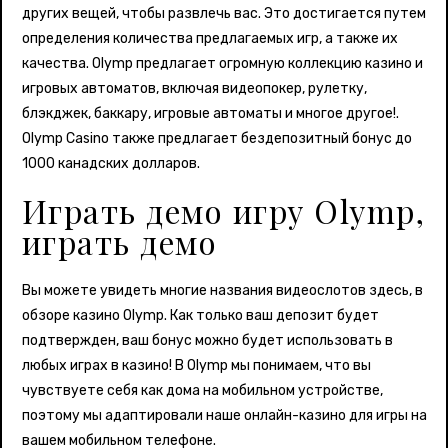
других вещей, чтобы развлечь вас. Это достигается путем
определения количества предлагаемых игр, а также их
качества. Olymp предлагает огромную коллекцию казино и
игровых автоматов, включая видеопокер, рулетку,
блэкджек, баккару, игровые автоматы и многое другое!.
Olymp Casino также предлагает бездепозитный бонус до
1000 канадских долларов.
Играть демо игру Olymp,
играть демо
Вы можете увидеть многие названия видеослотов здесь, в
обзоре казино Olymp. Как только ваш депозит будет
подтвержден, ваш бонус можно будет использовать в
любых играх в казино! В Olymp мы понимаем, что вы
чувствуете себя как дома на мобильном устройстве,
поэтому мы адаптировали наше онлайн-казино для игры на
вашем мобильном телефоне.