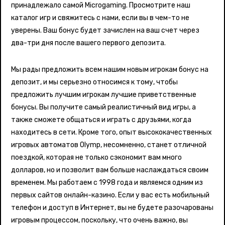
принадлежало самой Microgaming. Просмотрите наш
каталог игр и свяжитесь с нами, если вы в чем-то не
уверены. Ваш бонус будет зачислен на ваш счет через
два-три дня после вашего первого депозита.
Мы рады предложить всем нашим новым игрокам бонус на
депозит, и мы серьезно относимся к тому, чтобы
предложить лучшим игрокам лучшие приветственные
бонусы. Вы получите самый реалистичный вид игры, а
также сможете общаться и играть с друзьями, когда
находитесь в сети. Кроме того, опыт высококачественных
игровых автоматов Olymp, несомненно, станет отличной
поездкой, которая не только сэкономит вам много
долларов, но и позволит вам больше наслаждаться своим
временем. Мы работаем с 1998 года и являемся одним из
первых сайтов онлайн-казино. Если у вас есть мобильный
телефон и доступ в Интернет, вы не будете разочарованы
игровым процессом, поскольку, что очень важно, вы