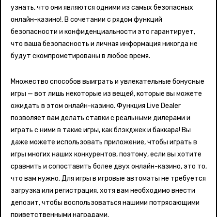
узнать, что они являются одними из самых безопасных
онлайн-казино!. В сочетании с рядом функций
безопасности и конфиденциальности это гарантирует,
что ваша безопасность и личная информация никогда не
будут скомпрометированы в любое время.
Множество способов выиграть и увлекательные бонусные
игры — вот лишь некоторые из вещей, которые вы можете
ожидать в этом онлайн-казино. Функция Live Dealer
позволяет вам делать ставки с реальными дилерами и
играть с ними в такие игры, как блэкджек и баккара! Вы
даже можете использовать приложение, чтобы играть в
игры многих наших конкурентов, поэтому, если вы хотите
сравнить и сопоставить более двух онлайн-казино, это то,
что вам нужно. Для игры в игровые автоматы не требуется
загрузка или регистрация, хотя вам необходимо внести
депозит, чтобы воспользоваться нашими потрясающими
приветственными наградами.