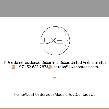
Gardenia residence Dubai hills Dubai, United Arab Emirates
+971 52 688 2873
natalie@luxehostess.com
Home
About Us
Services
Models
Host
Contact Us