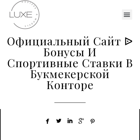
Официальный Сайт ᐉ
Бонусы И
Спортивные Ставки В
Букмекерской
Конторе




