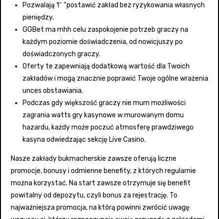
Pozwalają 1″ “postawić zakład bez ryzykowania własnych
pieniędzy.
GGBet ma mhh celu zaspokojenie potrzeb graczy na
każdym poziomie doświadczenia, od nowicjuszy po
doświadczonych graczy.
Oferty te zapewniają dodatkową wartość dla Twoich
zakładów i mogą znacznie poprawić Twoje ogólne wrażenia
unces obstawiania.
Podczas gdy większość graczy nie mum możliwości
zagrania watts gry kasynowe w murowanym domu
hazardu, każdy może poczuć atmosferę prawdziwego
kasyna odwiedzając sekcję Live Casino.
Nasze zakłady bukmacherskie zawsze oferują liczne
promocje, bonusy i odmienne benefity, z których regularnie
można korzystać. Na start zawsze otrzymuje się benefit
powitalny od depozytu, czyli bonus za rejestrację. To
najważniejsza promocja, na którą powinni zwrócić uwagę