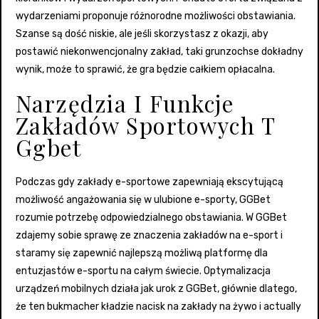
wydarzeniami proponuje różnorodne możliwości obstawiania.
Szanse są dość niskie, ale jeśli skorzystasz z okazji, aby
postawić niekonwencjonalny zakład, taki grunzochse dokładny
wynik, może to sprawić, że gra będzie całkiem opłacalna.
Narzędzia I Funkcje
Zakładów Sportowych T
Ggbet
Podczas gdy zakłady e-sportowe zapewniają ekscytującą
możliwość angażowania się w ulubione e-sporty, GGBet
rozumie potrzebę odpowiedzialnego obstawiania. W GGBet
zdajemy sobie sprawę ze znaczenia zakładów na e-sport i
staramy się zapewnić najlepszą możliwą platformę dla
entuzjastów e-sportu na całym świecie. Optymalizacja
urządzeń mobilnych działa jak urok z GGBet, głównie dlatego,
że ten bukmacher kładzie nacisk na zakłady na żywo i actually