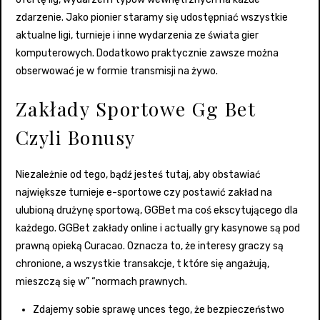
zdarzenie. Jako pionier staramy się udostępniać wszystkie
aktualne ligi, turnieje i inne wydarzenia ze świata gier
komputerowych. Dodatkowo praktycznie zawsze można
obserwować je w formie transmisji na żywo.
Zakłady Sportowe Gg Bet
Czyli Bonusy
Niezależnie od tego, bądź jesteś tutaj, aby obstawiać
największe turnieje e-sportowe czy postawić zakład na
ulubioną drużynę sportową, GGBet ma coś ekscytującego dla
każdego. GGBet zakłady online i actually gry kasynowe są pod
prawną opieką Curacao. Oznacza to, że interesy graczy są
chronione, a wszystkie transakcje, t które się angażują,
mieszczą się w” “normach prawnych.
Zdajemy sobie sprawę unces tego, że bezpieczeństwo