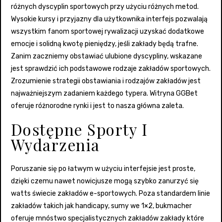
różnych dyscyplin sportowych przy użyciu różnych metod.
Wysokie kursy i przyjazny dla użytkownika interfejs pozwalają
wszystkim fanom sportowej rywalizacji uzyskać dodatkowe
emocje i solidną kwotę pieniędzy, jeśli zakłady będą trafne.
Zanim zaczniemy obstawiać ulubione dyscypliny, wskazane
jest sprawdzić ich podstawowe rodzaje zakładów sportowych.
Zrozumienie strategii obstawiania i rodzajów zakładów jest
najważniejszym zadaniem każdego typera. Witryna GGBet
oferuje różnorodne rynki i jest to nasza główna zaleta.
Dostępne Sporty I
Wydarzenia
Poruszanie się po łatwym w użyciu interfejsie jest proste,
dzięki czemu nawet nowicjusze mogą szybko zanurzyć się
watts świecie zakładów e-sportowych. Poza standardem linie
zakładów takich jak handicapy, sumy we 1×2, bukmacher
oferuje mnóstwo specjalistycznych zakładów zakłady które