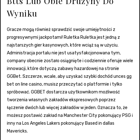
Btts Lub Obie Drużyny Do
Wyniku
Gracze mogą również sprawdzić swoje umiejętności z
progresywnymi jackpotami! Ruletka Ruletka jest jedną z
najstarszych gier kasynowych, które wciąż są w użyciu.
Administracja portalu nie jest usatysfakcjonowana tym,
company obecnie zostało osiągnięte i codziennie oferuje wiele
innowacji, które dotyczą zabawy hazardowej na stronie
GGBet. Szczerze, wcale, aby uzyskać szybki dochód unces gg
bet on line casino, musisz przeczytać o platformie i tylko
spróbować. GGBET dostarcza użytkownikom możliwość
tworzenia własnych zakładów ekspresowych poprzez
łączenie dwóch lub więcej zakładów w jeden. Oznacza to, że
możesz postawić zakład na Manchester City pokonujący PSG i
inny na Los Angeles Lakers pokonujący Based in dallas
Mavericks.