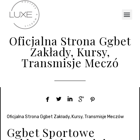
Oficjalna Strona Ggbet
Zakłady, Kursy,
Transmisje Meczó





Oficjalna Strona Ggbet Zakłady, Kursy, Transmisje Meczów
Ggbet Sportowe