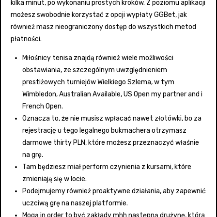
kilka minut, po wykonaniu prostych kroków. Z poziomu aplikacji
możesz swobodnie korzystać z opcji wypłaty GGBet, jak
również masz nieograniczony dostęp do wszystkich metod
płatności.
Miłośnicy tenisa znajdą również wiele możliwości
obstawiania, ze szczególnym uwzględnieniem
prestiżowych turniejów Wielkiego Szlema, w tym
Wimbledon, Australian Available, US Open my partner and i
French Open.
Oznacza to, że nie musisz wpłacać nawet złotówki, bo za
rejestrację u tego legalnego bukmachera otrzymasz
darmowe thirty PLN, które możesz przeznaczyć właśnie
na grę.
Tam będziesz miał perform czynienia z kursami, które
zmieniają się w locie.
Podejmujemy również proaktywne działania, aby zapewnić
uczciwą grę na naszej platformie.
Mogą in order to być zakłady mhh następną drużynę, która