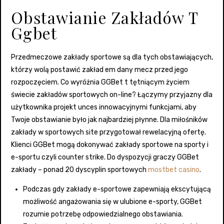
Obstawianie Zakładów T
Ggbet
Przedmeczowe zakłady sportowe są dla tych obstawiających,
którzy wolą postawić zakład em dany mecz przed jego
rozpoczęciem. Co wyróżnia GGBet t tętniącym życiem
świecie zakładów sportowych on-line? Łączymy przyjazny dla
użytkownika projekt unces innowacyjnymi funkcjami, aby
Twoje obstawianie było jak najbardziej płynne. Dla miłośników
zakłady w sportowych site przygotował rewelacyjną ofertę.
Klienci GGBet mogą dokonywać zakłady sportowe na sporty i
e-sportu czyli counter strike. Do dyspozycji graczy GGBet
zakłady – ponad 20 dyscyplin sportowych
mostbet casino
.
Podczas gdy zakłady e-sportowe zapewniają ekscytującą
możliwość angażowania się w ulubione e-sporty, GGBet
rozumie potrzebę odpowiedzialnego obstawiania.