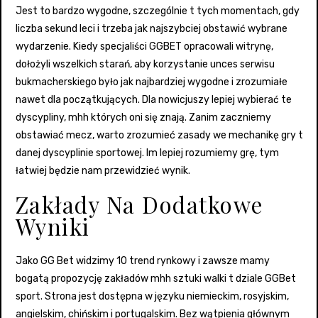
Jest to bardzo wygodne, szczególnie t tych momentach, gdy
liczba sekund leci i trzeba jak najszybciej obstawić wybrane
wydarzenie. Kiedy specjaliści GGBET opracowali witrynę,
dołożyli wszelkich starań, aby korzystanie unces serwisu
bukmacherskiego było jak najbardziej wygodne i zrozumiałe
nawet dla początkujących. Dla nowicjuszy lepiej wybierać te
dyscypliny, mhh których oni się znają. Zanim zaczniemy
obstawiać mecz, warto zrozumieć zasady we mechanikę gry t
danej dyscyplinie sportowej. Im lepiej rozumiemy grę, tym
łatwiej będzie nam przewidzieć wynik.
Zakłady Na Dodatkowe
Wyniki
Jako GG Bet widzimy 10 trend rynkowy i zawsze mamy
bogatą propozycję zakładów mhh sztuki walki t dziale GGBet
sport. Strona jest dostępna w języku niemieckim, rosyjskim,
angielskim, chińskim i portugalskim. Bez wątpienia głównym