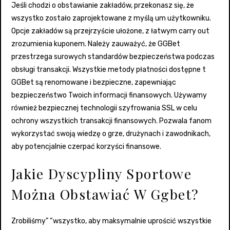
Jeśli chodzi o obstawianie zakładów, przekonasz się, że
wszystko zostało zaprojektowane z myślą um użytkowniku.
Opcje zakładów są przejrzyście ułożone, z łatwym carry out
zrozumienia kuponem. Należy zauważyć, że GGBet
przestrzega surowych standardów bezpieczeństwa podczas
obsługi transakcji. Wszystkie metody płatności dostępne t
GGBet są renomowane i bezpieczne, zapewniając
bezpieczeństwo Twoich informacji finansowych. Używamy
również bezpiecznej technologii szyfrowania SSL w celu
ochrony wszystkich transakcji finansowych. Pozwala fanom
wykorzystać swoją wiedzę o grze, drużynach i zawodnikach,
aby potencjalnie czerpać korzyści finansowe.
Jakie Dyscypliny Sportowe
Można Obstawiać W Ggbet?
Zrobiliśmy” “wszystko, aby maksymalnie uprościć wszystkie