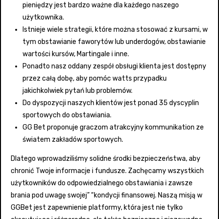
pieniędzy jest bardzo ważne dla każdego naszego
użytkownika.
Istnieje wiele strategii, które można stosować z kursami, w
tym obstawianie faworytów lub underdogów, obstawianie
wartości kursów, Martingale i inne.
Ponadto nasz oddany zespół obsługi klienta jest dostępny
przez całą dobę, aby pomóc watts przypadku
jakichkolwiek pytań lub problemów.
Do dyspozycji naszych klientów jest ponad 35 dyscyplin
sportowych do obstawiania.
GG Bet proponuje graczom atrakcyjny kommunikation ze
światem zakładów sportowych.
Dlatego wprowadziliśmy solidne środki bezpieczeństwa, aby
chronić Twoje informacje i fundusze. Zachęcamy wszystkich
użytkowników do odpowiedzialnego obstawiania i zawsze
brania pod uwagę swojej” “kondycji finansowej. Naszą misją w
GGBet jest zapewnienie platformy, która jest nie tylko