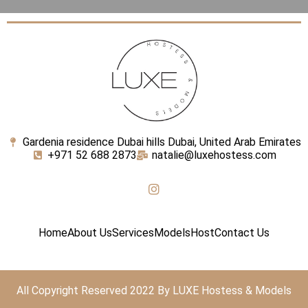
Gardenia residence Dubai hills Dubai, United Arab Emirates
+971 52 688 2873
natalie@luxehostess.com
Home
About Us
Services
Models
Host
Contact Us
All Copyright Reserved 2022 By LUXE Hostess & Models