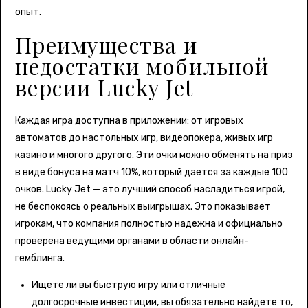
опыт.
Преимущества и
недостатки мобильной
версии Lucky Jet
Каждая игра доступна в приложении: от игровых
автоматов до настольных игр, видеопокера, живых игр
казино и многого другого. Эти очки можно обменять на приз
в виде бонуса на матч 10%, который дается за каждые 100
очков. Lucky Jet — это лучший способ насладиться игрой,
не беспокоясь о реальных выигрышах. Это показывает
игрокам, что компания полностью надежна и официально
проверена ведущими органами в области онлайн-
гемблинга.
Ищете ли вы быструю игру или отличные
долгосрочные инвестиции, вы обязательно найдете то,