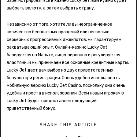
зарегистрироваться в казино Lucky Jet, вам нужно будет
выбрать валюту, а затем выбрать страну.
Независимо от того, хотите ли вы неограниченное
количество бесплатных вращений или несколько
серьезных прогрессивных джекпотов, мы гарантируем
захватывающий опыт. Онлайн-казино Lucky Jet
базируется на Мальте, лицензировано и регулируется
властями, и мы принимаем все основные кредитные карты.
Lucky Jet дает вам выбор из двух приветственных
бонусов при регистрации. Очень удобно использовать
мобильную версию Lucky Jet Casino, поскольку она очень
удобна и проста в использовании. Всем новым игрокам в
Lucky Jet будет предоставлен следующий
приветственный бонус.
SHARE THIS ARTICLE