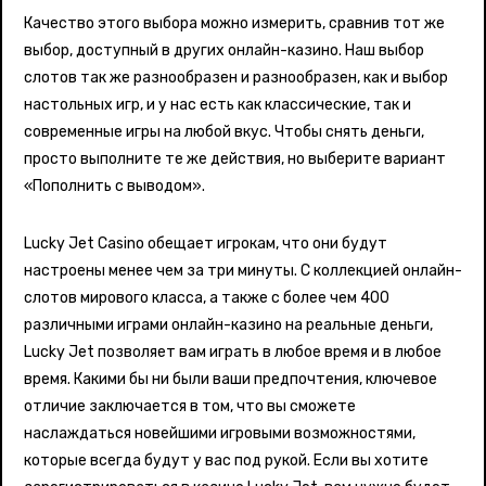
Качество этого выбора можно измерить, сравнив тот же
выбор, доступный в других онлайн-казино. Наш выбор
слотов так же разнообразен и разнообразен, как и выбор
настольных игр, и у нас есть как классические, так и
современные игры на любой вкус. Чтобы снять деньги,
просто выполните те же действия, но выберите вариант
«Пополнить с выводом».
Lucky Jet Casino обещает игрокам, что они будут
настроены менее чем за три минуты. С коллекцией онлайн-
слотов мирового класса, а также с более чем 400
различными играми онлайн-казино на реальные деньги,
Lucky Jet позволяет вам играть в любое время и в любое
время. Какими бы ни были ваши предпочтения, ключевое
отличие заключается в том, что вы сможете
наслаждаться новейшими игровыми возможностями,
которые всегда будут у вас под рукой. Если вы хотите